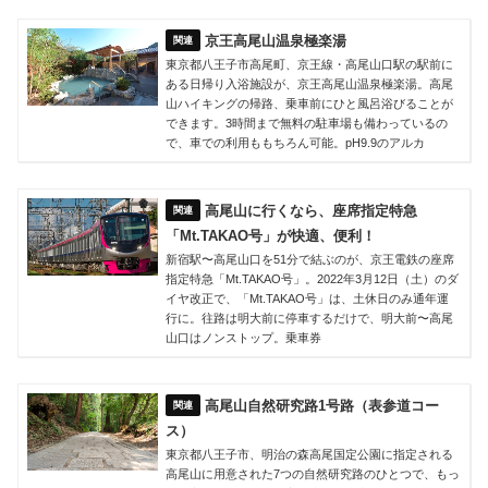
京王高尾山温泉極楽湯
東京都八王子市高尾町、京王線・高尾山口駅の駅前に
ある日帰り入浴施設が、京王高尾山温泉極楽湯。高尾
山ハイキングの帰路、乗車前にひと風呂浴びることが
できます。3時間まで無料の駐車場も備わっているの
で、車での利用ももちろん可能。pH9.9のアルカ
高尾山に行くなら、座席指定特急
「Mt.TAKAO号」が快適、便利！
新宿駅〜高尾山口を51分で結ぶのが、京王電鉄の座席
指定特急「Mt.TAKAO号」。2022年3月12日（土）のダ
イヤ改正で、「Mt.TAKAO号」は、土休日のみ通年運
行に。往路は明大前に停車するだけで、明大前〜高尾
山口はノンストップ。乗車券
高尾山自然研究路1号路（表参道コー
ス）
東京都八王子市、明治の森高尾国定公園に指定される
高尾山に用意された7つの自然研究路のひとつで、もっ