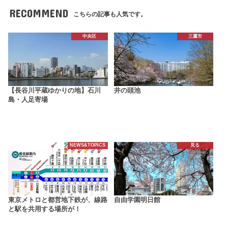
RECOMMEND
こちらの記事も人気です。
中央区
三鷹市
【長谷川平蔵ゆかりの地】石川
井の頭池
島・人足寄場
NEWS&TOPICS
見る
東京メトロと都営地下鉄が、線路
自由学園明日館
と駅を共用する場所が！