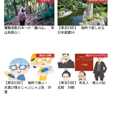
八王子市
NEWS&TOPICS
遭難者数日本一の「魔の山」、実
【東京23区】 無料で楽しめる
は高尾山！
日本庭園14
東京の公園
東京のミュージアム
【東京23区】 無料で遊ぶ！
【東京23区】 有名人・偉人の記
水遊び場＆じゃぶじゃぶ池 30
念館 16館
選