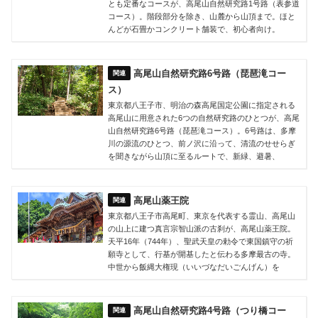
とも定番なコースが、高尾山自然研究路1号路（表参道
コース）。階段部分を除き、山麓から山頂まで。ほと
んどが石畳かコンクリート舗装で、初心者向け。
高尾山自然研究路6号路（琵琶滝コー
ス）
東京都八王子市、明治の森高尾国定公園に指定される
高尾山に用意された6つの自然研究路のひとつが、高尾
山自然研究路6号路（琵琶滝コース）。6号路は、多摩
川の源流のひとつ、前ノ沢に沿って、清流のせせらぎ
を聞きながら山頂に至るルートで、新緑、避暑、
高尾山薬王院
東京都八王子市高尾町、東京を代表する霊山、高尾山
の山上に建つ真言宗智山派の古刹が、高尾山薬王院。
天平16年（744年）、聖武天皇の勅令で東国鎮守の祈
願寺として、行基が開基したと伝わる多摩最古の寺。
中世から飯縄大権現（いいづなだいごんげん）を
高尾山自然研究路4号路（つり橋コー