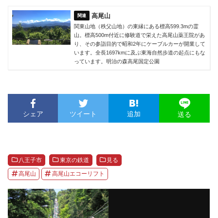
高尾山
関東山地（秩父山地）の東縁にある標高599.3mの霊
山。標高500m付近に修験道で栄えた高尾山薬王院があ
り、その参詣目的で昭和2年にケーブルカーが開業して
います。全長1697kmに及ぶ東海自然歩道の起点にもな
っています。明治の森高尾国定公園
シェア
ツイート
追加
送る
八王子市
東京の鉄道
見る
高尾山
高尾山エコーリフト