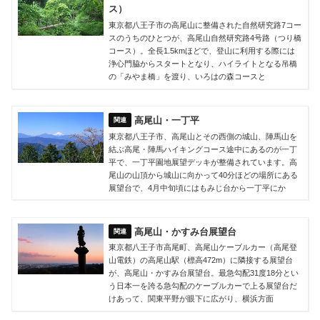
ス）
東京都八王子市の高尾山に整備された自然研究路7コー
スのうちのひとつが、高尾山自然研究路4号路（つり橋
コース）。全長1.5kmほどで、登山に利用する際には
浄心門脇からスタートとなり、ハイライトとなる吊橋
の「みやま橋」を渡り、いろはの森コースと
高尾山・一丁平
東京都八王子市、高尾山とその西側の城山、陣馬山を
結ぶ高尾・陣馬ハイキングコース途中にあるのが一丁
平で、一丁平園地展望デッキが整備されています。高
尾山の山頂から城山に向かって40分ほどの場所にある
展望台で、4月中旬頃にはもみじ台から一丁平にか
高尾山・かすみ台展望台
東京都八王子市高尾町、高尾山ケーブルカー（高尾登
山電鉄）の高尾山駅（標高472m）に隣接する展望台
が、高尾山・かすみ台展望台。最急勾配31度18分とい
う日本一を誇る急勾配のケーブルカーで上る展望台だ
けあって、関東平野が眼下に広がり、横浜方面