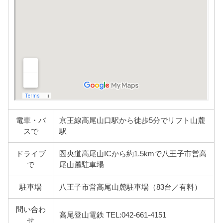
電車・バ
京王線高尾山口駅から徒歩5分でリフト山麓
スで
駅
ドライブ
圏央道高尾山ICから約1.5kmで八王子市営高
で
尾山麓駐車場
駐車場
八王子市営高尾山麓駐車場（83台／有料）
問い合わ
高尾登山電鉄 TEL:042-661-4151
せ