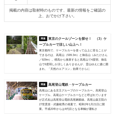
掲載の内容は取材時のものです、最新の情報をご確認の
上、おでかけ下さい。
東京のクールゾーンを探せ！ （3）ケ
ーブルカーで涼しい山上へ！
東京都内で、ケーブルカーを使って山上に登ることが
できるのは、高尾山（599.3m）と御岳山（みたけさん
／929m）。標高から換算すると高尾山で4度弱、御岳
山で6度弱しか涼しくありませんが、霊山ゆえに森に囲
まれ、「天然のエアコン」効果でさらに
高尾登山電鉄・ケーブルカー
高尾山にある京王グループのケーブルカー。高尾登山
ケーブル、高尾山ケーブルカーなどと呼ばれています
が正式名は高尾登山電鉄高尾鋼索線。高尾山薬王院の
27世貫首・武藤範秀の発案で、昭和2年1月21日に開
業。平成20年からは4代目となる車輌が運転さ