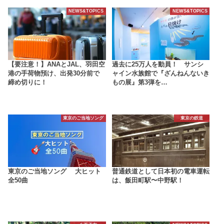
NEWS&TOPICS
NEWS&TOPICS
【要注意！】ANAとJAL、羽田空
過去に25万人を動員！ サンシ
港の手荷物預け、出発30分前で
ャイン水族館で『ざんねんないき
締め切りに！
もの展』第3弾を…
東京のご当地ソング
東京の鉄道
東京のご当地ソング 大ヒット
普通鉄道として日本初の電車運転
全50曲
は、飯田町駅〜中野駅！