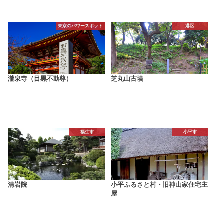
東京のパワースポット
港区
瀧泉寺（目黒不動尊）
芝丸山古墳
福生市
小平市
清岩院
小平ふるさと村・旧神山家住宅主
屋