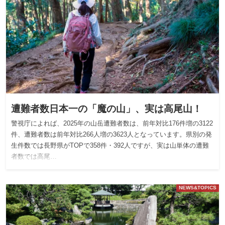
遭難者数日本一の「魔の山」、実は高尾山！
警視庁によれば、2025年の山岳遭難者数は、前年対比176件増の3122
件、遭難者数は前年対比266人増の3623人となっています。県別の発
生件数では長野県がTOPで358件・392人ですが、実は山単体の遭難
者数では高尾…
NEWS&TOPICS