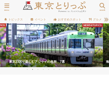
menu
search
トピックス
イベント
おすすめスポット
グルメ
ICS
NEWS&TOPICS
東京23区で楽しむアジサイの名所 7選
海