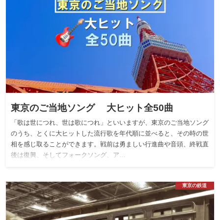
東京のご当地ソング 大ヒット全50曲
「歌は世につれ、世は歌につれ」といいますが、東京のご当地ソング
のうち、とくに大ヒットした流行歌を年代順に並べると、その時の世
相を感じ取ることができます。戦前は勇ましい行進曲や音頭、終戦直
後は復興、そしてフォークソング、ア…
東京の鉄道