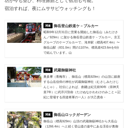
坊が今も並び、料理旅館として宿泊も可能。
宿泊すれば、夜にムササビウォッチングも！
御岳登山鉄道ケ－ブルカー
昭和9年12月31日に営業を開始した御岳山（みたけさ
ん／929m）に架かる御岳登山鉄道ケ－ブルカー。京王
グループのケーブルカーで、滝本駅（標高407.4m）〜
御岳山駅（831.0m）間の1107m、標高差423.6mを6分
で結んでいます。山
武蔵御嶽神社
奥多摩（青梅市）、御岳山（標高929m）の山頂に鎮座
する山岳信仰の神社が武蔵御嶽神社（むさしみたけじ
んじゃ）。社伝によれば、創建は紀元前90年（崇神天
皇7年）に武渟川別命（たけぬなかわわけのみこと＝記
紀に登場する四道将軍の一人）が大己貴命・
御岳山ロックガーデン
御岳山（標高929m）山頂の武蔵御嶽神社から大岳山
（1266.4m）へと続く登山道の途中にある渓谷が奥御