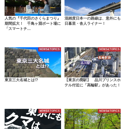
人気の『千代田のさくらまつり』
混雑度日本一の路線は、意外にも
期間拡大！ 千鳥ヶ淵ボート場に
日暮里・舎人ライナー！
「スマートチ…
NEWS&TOPICS
NEWS&TOPICS
東京三大名城とは!?
【東京の廃駅】 品川プリンスホ
テル付近に「高輪駅」があった！
NEWS&TOPICS
NEWS&TOPICS