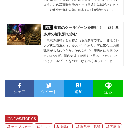
ます。この武蔵野台地のへり（崖線）には湧水もあっ
て、都市化が進む以前には多くの滝が懸かってい
東京のクールゾーンを探せ！ （2）奥
多摩の鍾乳洞で涼む
「東京の屋根」とも称される奥多摩ですが、各地にレ
ンズ状に石灰岩（カルスト）があり、実に50以上の鍾
乳洞があるのだとか。そのなかで、観光的に入洞でき
るのは3ヶ所。洞内気温は15度を上回ることがないと
いうクールゾーンなので、なるべくゆっくり、じ
シェア
ツイート
追加
送る
NEWS&TOPICS
ケーブルカー
リフト
御岳山
御岳登山鉄道
高尾山