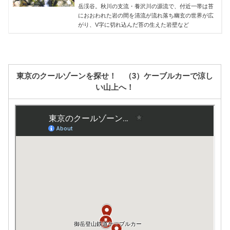
岳渓谷。秋川の支流・養沢川の源流で、付近一帯は苔
におおわれた岩の間を清流が流れ落ち幽玄の世界が広
がり、V字に切れ込んだ苔の生えた岩壁など
東京のクールゾーンを探せ！ （3）ケーブルカーで涼し
い山上へ！