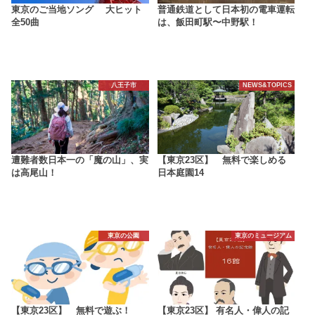
東京のご当地ソング 大ヒット
普通鉄道として日本初の電車運転
全50曲
は、飯田町駅〜中野駅！
八王子市
NEWS&TOPICS
遭難者数日本一の「魔の山」、実
【東京23区】 無料で楽しめる
は高尾山！
日本庭園14
東京の公園
東京のミュージアム
【東京23区】 無料で遊ぶ！
【東京23区】 有名人・偉人の記