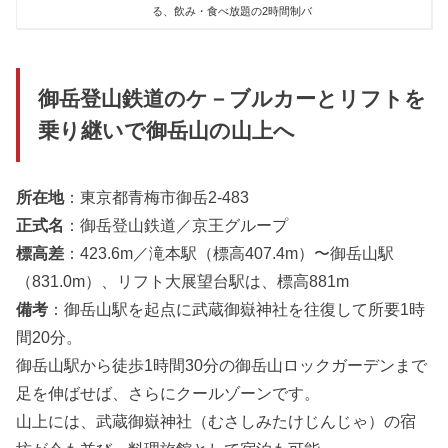
る、飲み・食べ放題の2時間制バ
御岳登山鉄道のケ－ブルカーとリフトを
乗り継いで御岳山の山上へ
所在地
：東京都青梅市御岳2-483
正式名
：御岳登山鉄道／京王グループ
標高差
：423.6m／滝本駅（標高407.4m）〜御岳山駅
（831.0m）、リフト大展望台駅は、標高881m
備考
：御岳山駅を起点に武蔵御嶽神社を往復して所要1時
間20分。
御岳山駅から徒歩1時間30分の御岳山ロックガーデンまで
足を伸ばせば、さらにクールゾーンです。
山上には、武蔵御嶽神社（むさしみたけじんじゃ）の宿