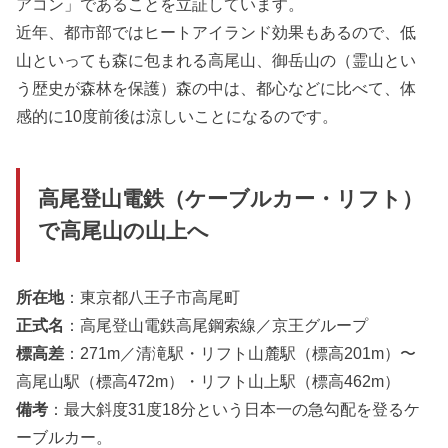
アコン」であることを立証しています。
近年、都市部ではヒートアイランド効果もあるので、低
山といっても森に包まれる高尾山、御岳山の（霊山とい
う歴史が森林を保護）森の中は、都心などに比べて、体
感的に10度前後は涼しいことになるのです。
高尾登山電鉄（ケーブルカー・リフト）
で高尾山の山上へ
所在地
：東京都八王子市高尾町
正式名
：高尾登山電鉄高尾鋼索線／京王グループ
標高差
：271m／清滝駅・リフト山麓駅（標高201m）〜
高尾山駅（標高472m）・リフト山上駅（標高462m）
備考
：最大斜度31度18分という日本一の急勾配を登るケ
ーブルカー。