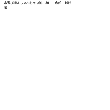
水遊び場＆じゃぶじゃぶ池 30
念館 16館
選