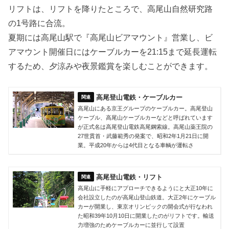
リフトは、リフトを降りたところで、高尾山自然研究路
の1号路に合流。
夏期には高尾山駅で『高尾山ビアマウント』営業し、ビ
アマウント開催日にはケーブルカーを21:15まで延長運転
するため、夕涼みや夜景鑑賞を楽しむことができます。
高尾登山電鉄・ケーブルカー
高尾山にある京王グループのケーブルカー。高尾登山
ケーブル、高尾山ケーブルカーなどと呼ばれています
が正式名は高尾登山電鉄高尾鋼索線。高尾山薬王院の
27世貫首・武藤範秀の発案で、昭和2年1月21日に開
業。平成20年からは4代目となる車輌が運転さ
高尾登山電鉄・リフト
高尾山に手軽にアプローチできるようにと大正10年に
会社設立したのが高尾山登山鉄道。大正2年にケーブル
カーが開業し、東京オリンピックの開会式が行なわれ
た昭和39年10月10日に開業したのがリフトです。輸送
力増強のためケーブルカーに並行して設置