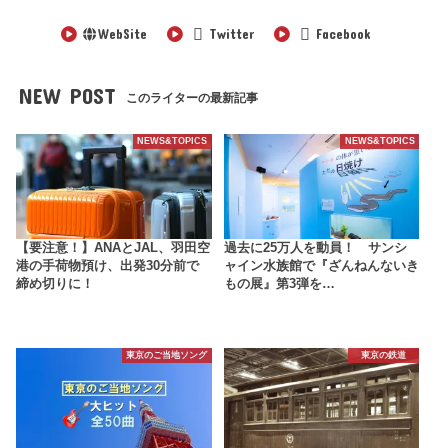
WebSite
Twitter
Facebook
NEW POST
このライターの最新記事
NEWS&TOPICS
NEWS&TOPICS
【要注意！】ANAとJAL、羽田空
過去に25万人を動員！ サンシ
港の手荷物預け、出発30分前で
ャイン水族館で『ざんねんないき
締め切りに！
もの展』第3弾を…
東京のご当地ソング
東京の鉄道