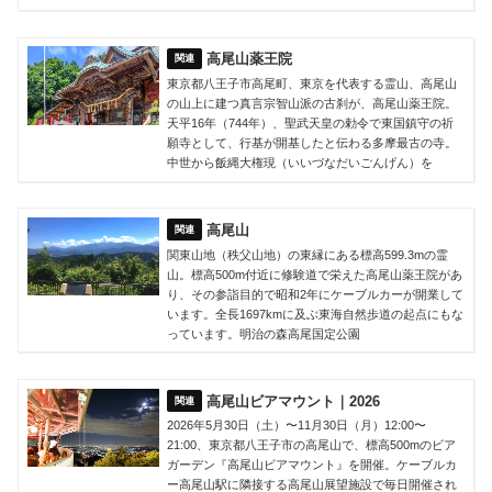
高尾山薬王院
東京都八王子市高尾町、東京を代表する霊山、高尾山
の山上に建つ真言宗智山派の古刹が、高尾山薬王院。
天平16年（744年）、聖武天皇の勅令で東国鎮守の祈
願寺として、行基が開基したと伝わる多摩最古の寺。
中世から飯縄大権現（いいづなだいごんげん）を
高尾山
関東山地（秩父山地）の東縁にある標高599.3mの霊
山。標高500m付近に修験道で栄えた高尾山薬王院があ
り、その参詣目的で昭和2年にケーブルカーが開業して
います。全長1697kmに及ぶ東海自然歩道の起点にもな
っています。明治の森高尾国定公園
高尾山ビアマウント｜2026
2026年5月30日（土）〜11月30日（月）12:00〜
21:00、東京都八王子市の高尾山で、標高500mのビア
ガーデン『高尾山ビアマウント』を開催。ケーブルカ
ー高尾山駅に隣接する高尾山展望施設で毎日開催され