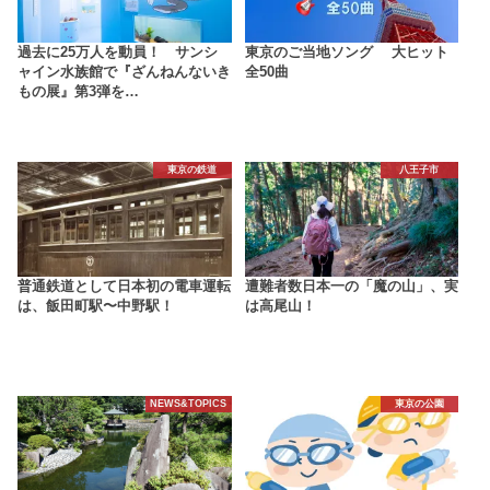
過去に25万人を動員！ サンシ
東京のご当地ソング 大ヒット
ャイン水族館で『ざんねんないき
全50曲
もの展』第3弾を…
東京の鉄道
八王子市
普通鉄道として日本初の電車運転
遭難者数日本一の「魔の山」、実
は、飯田町駅〜中野駅！
は高尾山！
NEWS&TOPICS
東京の公園