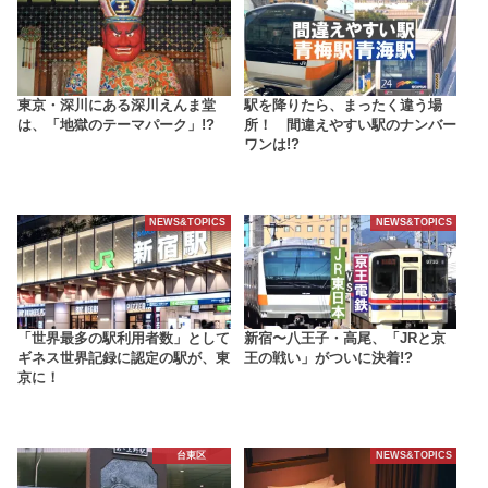
東京・深川にある深川えんま堂
駅を降りたら、まったく違う場
は、「地獄のテーマパーク」!?
所！ 間違えやすい駅のナンバー
ワンは!?
NEWS&TOPICS
NEWS&TOPICS
「世界最多の駅利用者数」として
新宿〜八王子・高尾、「JRと京
ギネス世界記録に認定の駅が、東
王の戦い」がついに決着!?
京に！
台東区
NEWS&TOPICS