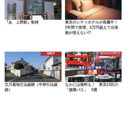
『あゝ上野駅』歌碑
東京のシティホテルが高騰中！
2年間で倍増、2万円超えて出張
族が使えない!?
昭島市
NEWS&TOPICS
立川基地引込線跡（中神引込線
なかには無料も！ 東京23区の
跡）
「循環バス」 8選