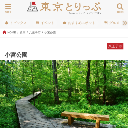
menu
search
トピックス
イベント
おすすめスポット
グルメ
HOME
多摩
八王子市
小宮公園
八王子市
小宮公園