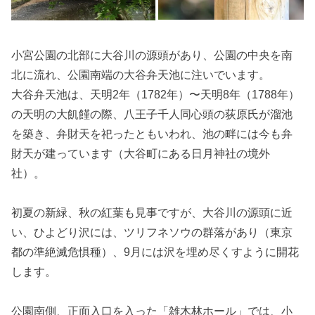
小宮公園の北部に大谷川の源頭があり、公園の中央を南
北に流れ、公園南端の大谷弁天池に注いでいます。
大谷弁天池は、天明2年（1782年）〜天明8年（1788年）
の天明の大飢饉の際、八王子千人同心頭の荻原氏が溜池
を築き、弁財天を祀ったともいわれ、池の畔には今も弁
財天が建っています（大谷町にある日月神社の境外
社）。
初夏の新緑、秋の紅葉も見事ですが、大谷川の源頭に近
い、ひよどり沢には、ツリフネソウの群落があり（東京
都の準絶滅危惧種）、9月には沢を埋め尽くすように開花
します。
公園南側、正面入口を入った「雑木林ホール」では、小