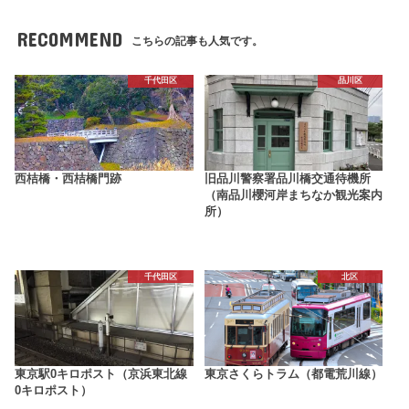
RECOMMEND
こちらの記事も人気です。
千代田区
品川区
西桔橋・西桔橋門跡
旧品川警察署品川橋交通待機所
（南品川櫻河岸まちなか観光案内
所）
千代田区
北区
東京駅0キロポスト（京浜東北線
東京さくらトラム（都電荒川線）
0キロポスト）