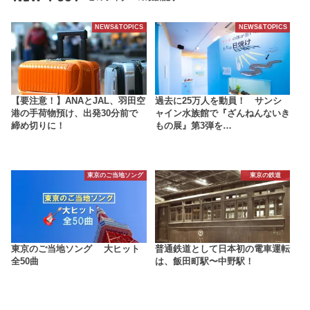
NEWS&TOPICS
NEWS&TOPICS
【要注意！】ANAとJAL、羽田空
過去に25万人を動員！ サンシ
港の手荷物預け、出発30分前で
ャイン水族館で『ざんねんないき
締め切りに！
もの展』第3弾を…
東京のご当地ソング
東京の鉄道
東京のご当地ソング 大ヒット
普通鉄道として日本初の電車運転
全50曲
は、飯田町駅〜中野駅！