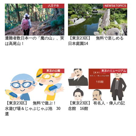
八王子市
NEWS&TOPICS
遭難者数日本一の「魔の山」、実
【東京23区】 無料で楽しめる
は高尾山！
日本庭園14
東京の公園
東京のミュージアム
【東京23区】 無料で遊ぶ！
【東京23区】 有名人・偉人の記
水遊び場＆じゃぶじゃぶ池 30
念館 16館
選