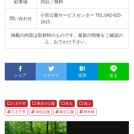
駐車場
20台／無料
小宮公園サービスセンター TEL:042-623-
問い合わせ
1615
掲載の内容は取材時のものです。最新の情報をご確認の
上、おでかけ下さい。
シェア
ツイート
追加
送る
八王子市
東京の公園
見る
遊ぶ
八王子市
加住丘陵
都立公園
雑木林