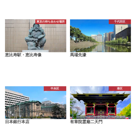
東京の待ち合わせ場所
千代田区
恵比寿駅・恵比寿像
馬場先濠
中央区
港区
日本銀行本店
有章院霊廟二天門