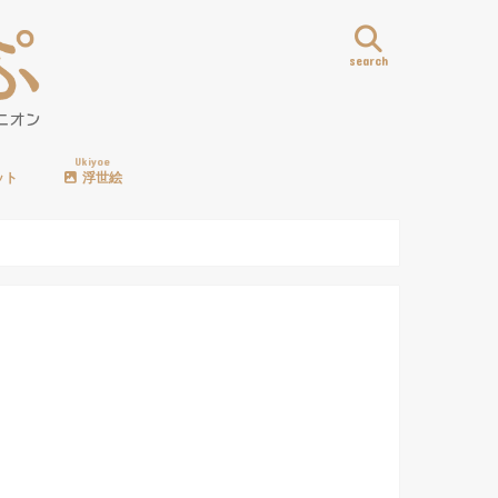
search
Ukiyoe
ット
浮世絵