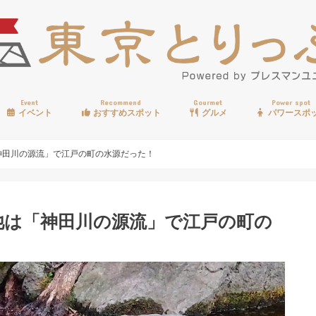
Event
Recommend
Gourmet
Power spot
イベント
おすすめスポット
グルメ
パワースポ
歩く
温泉
見る
買う
遊ぶ
食べる
神田川の源流」で江戸の町の水源だった！
池は「神田川の源流」で江戸の町の