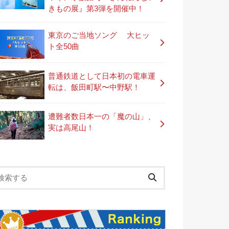
きもの展』第3弾を開催中！
東京のご当地ソング 大ヒッ
ト全50曲
普通鉄道として日本初の電車運
転は、飯田町駅〜中野駅！
遭難者数日本一の「魔の山」、
実は高尾山！