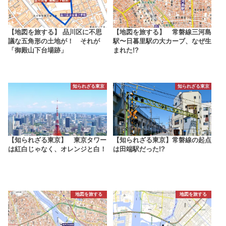
【地図を旅する】 品川区に不思
【地図を旅する】 常磐線三河島
議な五角形の土地が！ それが
駅〜日暮里駅の大カーブ、なぜ生
「御殿山下台場跡」
まれた!?
知られざる東京
知られざる東京
【知られざる東京】 東京タワー
【知られざる東京】常磐線の起点
は紅白じゃなく、オレンジと白！
は田端駅だった!?
地図を旅する
地図を旅する