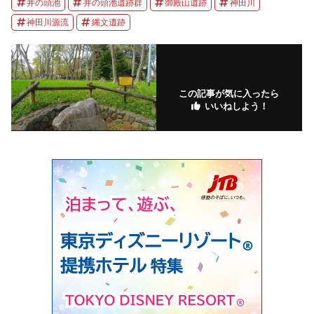
井の頭池
井の頭池遺跡群
御殿山遺跡
神田川
神田川源流
縄文遺跡
この記事が気に入ったら
いいねしよう！