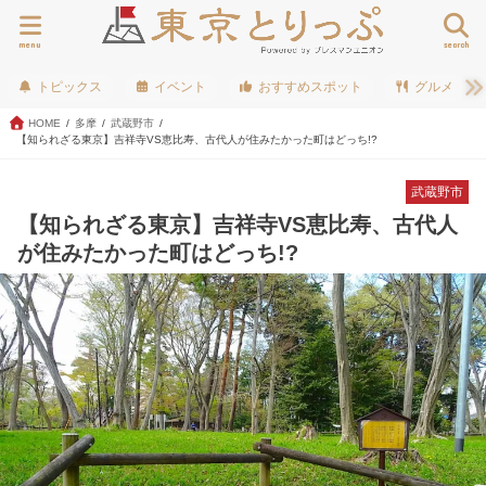
menu
search
トピックス
イベント
おすすめスポット
グルメ
HOME
多摩
武蔵野市
【知られざる東京】吉祥寺VS恵比寿、古代人が住みたかった町はどっち!?
武蔵野市
【知られざる東京】吉祥寺VS恵比寿、古代人
が住みたかった町はどっち!?