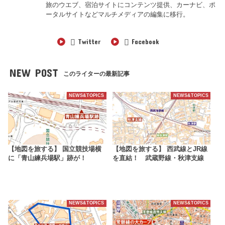
旅のウエブ、宿泊サイトにコンテンツ提供、カーナビ、ポ
ータルサイトなどマルチメディアの編集に移行。
Twitter
Facebook
NEW POST
このライターの最新記事
NEWS&TOPICS
NEWS&TOPICS
【地図を旅する】 国立競技場横
【地図を旅する】 西武線とJR線
に「青山練兵場駅」跡が！
を直結！ 武蔵野線・秋津支線
NEWS&TOPICS
NEWS&TOPICS