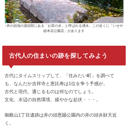
↑井の頭池の源頭部にある「お茶の水」と呼ばれる湧水。この近くに「いせや
総本店公園店」があります
古代人の住まいの跡を探してみよう
古代にタイムスリップして、「住みたい町」を調べて
も、なんだか吉祥寺と恵比寿は1位を争う予感が。
古代と現代、通じるものは何なのでしょう。
文化、水辺の自然環境、緩やかな起伏・・・。
御殿山1丁目遺跡は井の頭恩賜公園内の井の頭弁財天近
く。