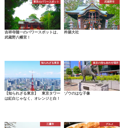
東京のパワースポット
武蔵野市
吉祥寺随一のパワースポットは、
杵築大社
武蔵野八幡宮！
知られざる東京
東京の待ち合わせ場所
【知られざる東京】 東京タワー
ゾウのはな子像
は紅白じゃなく、オレンジと白！
三鷹市
グルメ