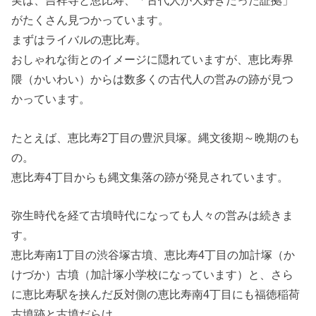
実は、吉祥寺と恵比寿、「古代人が大好きだった証拠」
がたくさん見つかっています。
まずはライバルの恵比寿。
おしゃれな街とのイメージに隠れていますが、恵比寿界
隈（かいわい）からは数多くの古代人の営みの跡が見つ
かっています。
たとえば、恵比寿2丁目の豊沢貝塚。縄文後期～晩期のも
の。
恵比寿4丁目からも縄文集落の跡が発見されています。
弥生時代を経て古墳時代になっても人々の営みは続きま
す。
恵比寿南1丁目の渋谷塚古墳、恵比寿4丁目の加計塚（か
けづか）古墳（加計塚小学校になっています）と、さら
に恵比寿駅を挟んだ反対側の恵比寿南4丁目にも福徳稲荷
古墳跡と古墳だらけ。