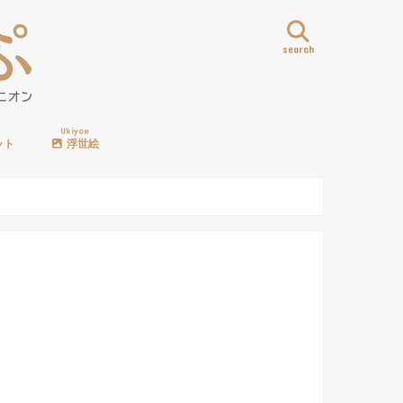
search
Ukiyoe
ット
浮世絵