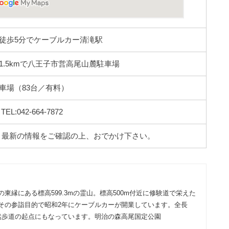
徒歩5分でケーブルカー清滝駅
1.5kmで八王子市営高尾山麓駐車場
車場（83台／有料）
:042-664-7872
。最新の情報をご確認の上、おでかけ下さい。
東縁にある標高599.3mの霊山。標高500m付近に修験道で栄えた
その参詣目的で昭和2年にケーブルカーが開業しています。全長
自然歩道の起点にもなっています。明治の森高尾国定公園