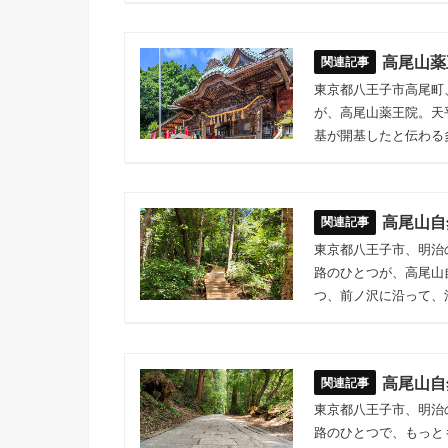
高尾山薬
東京都八王子市高尾町
が、高尾山薬王院。天
基が開基したと伝わる
高尾山自
東京都八王子市、明治
路のひとつが、高尾山
つ、前ノ沢に沿って、
高尾山自
東京都八王子市、明治
路のひとつで、もっと