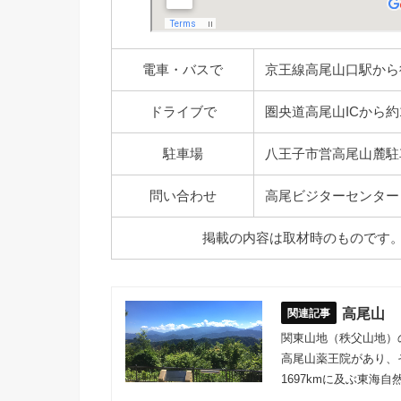
電車・バスで
京王線高尾山口駅から
ドライブで
圏央道高尾山ICから約
駐車場
八王子市営高尾山麓駐
問い合わせ
高尾ビジターセンター TEL
掲載の内容は取材時のものです
高尾山
関東山地（秩父山地）の
高尾山薬王院があり、
1697kmに及ぶ東海