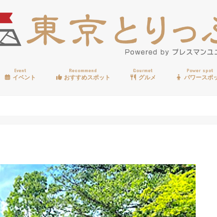
Event
Recommend
Gourmet
Power spot
イベント
おすすめスポット
グルメ
パワースポ
歩く
温泉
見る
買う
遊ぶ
食べる