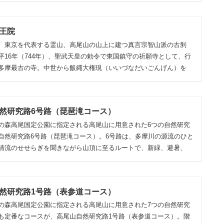
王院
、東京を代表する霊山、高尾山の山上に建つ真言宗智山派の古刹
平16年（744年）、聖武天皇の勅令で東国鎮守の祈願寺として、行
多摩最古の寺。中世から飯縄大権現（いいづなだいごんげん）を
然研究路6号路（琵琶滝コース）
の森高尾国定公園に指定される高尾山に用意された6つの自然研究
自然研究路6号路（琵琶滝コース）。6号路は、多摩川の源流のひと
清流のせせらぎを聞きながら山頂に至るルートで、新緑、避暑、
然研究路1号路（表参道コース）
の森高尾国定公園に指定される高尾山に用意された7つの自然研究
も定番なコースが、高尾山自然研究路1号路（表参道コース）。階