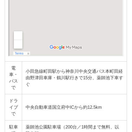
電
小田急線町田駅から神奈川中央交通バス本町田経
車・
由野津田車庫・鶴川駅行きで15分、薬師池下車す
バス
ぐ
で
ドラ
イブ
中央自動車道国立府中ICから約12.5km
で
駐車
薬師池公園駐車場（200台／1時間まで無料、以