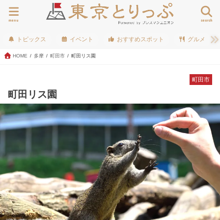
menu
search
トピックス
イベント
おすすめスポット
グルメ
HOME
多摩
町田市
町田リス園
町田市
町田リス園