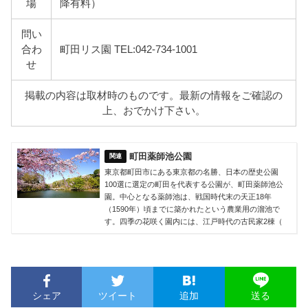
場
降有料）
問い
合わ
町田リス園 TEL:042-734-1001
せ
掲載の内容は取材時のものです。最新の情報をご確認の
上、おでかけ下さい。
町田薬師池公園
東京都町田市にある東京都の名勝、日本の歴史公園
100選に選定の町田を代表する公園が、町田薬師池公
園。中心となる薬師池は、戦国時代末の天正18年
（1590年）頃までに築かれたという農業用の溜池で
す。四季の花咲く園内には、江戸時代の古民家2棟（
シェア
ツイート
追加
送る