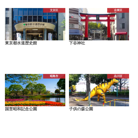
文京区
台東区
東京都水道歴史館
下谷神社
昭島市
品川区
国営昭和記念公園
子供の森公園