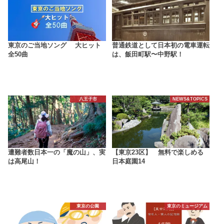
東京のご当地ソング 大ヒット
普通鉄道として日本初の電車運転
全50曲
は、飯田町駅〜中野駅！
八王子市
NEWS&TOPICS
遭難者数日本一の「魔の山」、実
【東京23区】 無料で楽しめる
は高尾山！
日本庭園14
東京の公園
東京のミュージアム