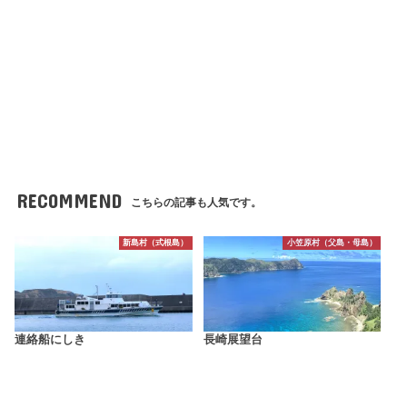
RECOMMEND
こちらの記事も人気です。
新島村（式根島）
小笠原村（父島・母島）
連絡船にしき
長崎展望台