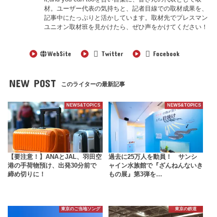
材。ユーザー代表の気持ちと、記者目線での取材成果を、
記事中にたっぷりと活かしています。取材先でプレスマン
ユニオン取材班を見かけたら、ぜひ声をかけてください！
WebSite
Twitter
Facebook
NEW POST
このライターの最新記事
NEWS&TOPICS
NEWS&TOPICS
【要注意！】ANAとJAL、羽田空
過去に25万人を動員！ サンシ
港の手荷物預け、出発30分前で
ャイン水族館で『ざんねんないき
締め切りに！
もの展』第3弾を…
東京のご当地ソング
東京の鉄道