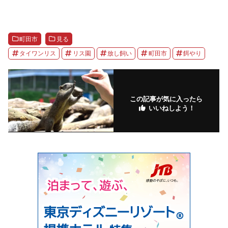
町田市
見る
タイワンリス
リス園
放し飼い
町田市
餌やり
この記事が気に入ったら
いいねしよう！