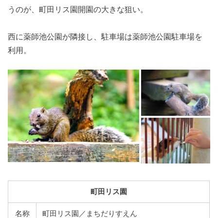
うのが、町田リス園開園の大きな狙い。
西に薬師池公園が隣接し、駐車場は薬師池公園駐車場を
利用。
町田リス園
名称
町田リス園／まちだりすえん