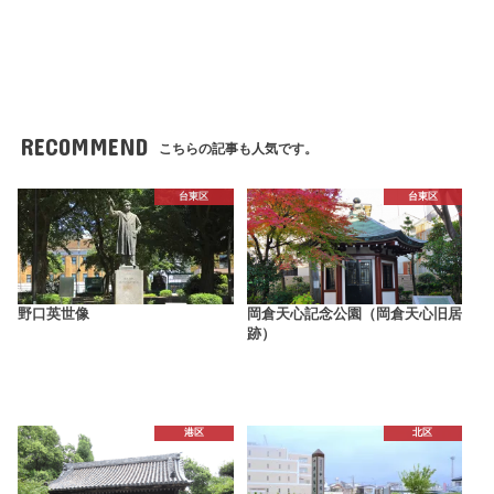
RECOMMEND
こちらの記事も人気です。
台東区
台東区
野口英世像
岡倉天心記念公園（岡倉天心旧居
跡）
港区
北区