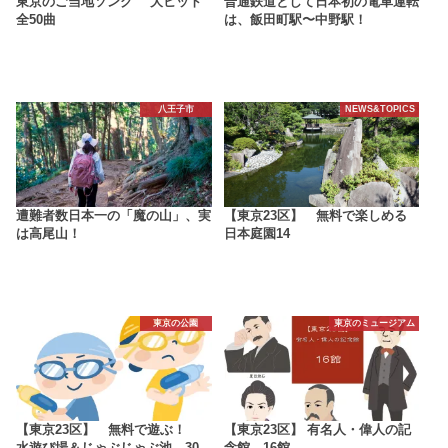
東京のご当地ソング 大ヒット
普通鉄道として日本初の電車運転
全50曲
は、飯田町駅〜中野駅！
八王子市
NEWS&TOPICS
遭難者数日本一の「魔の山」、実
【東京23区】 無料で楽しめる
は高尾山！
日本庭園14
東京の公園
東京のミュージアム
【東京23区】 無料で遊ぶ！
【東京23区】 有名人・偉人の記