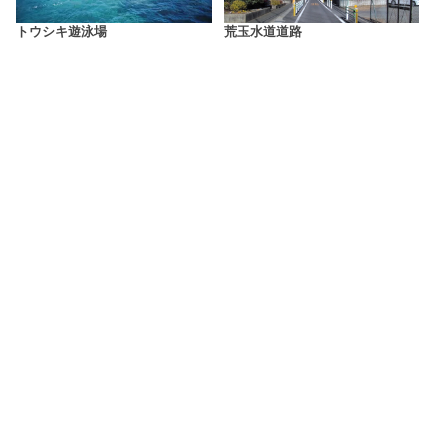
トウシキ遊泳場
荒玉水道道路