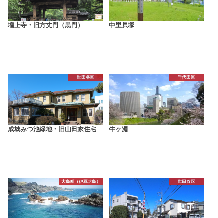
増上寺・旧方丈門（黒門）
中里貝塚
世田谷区
千代田区
成城みつ池緑地・旧山田家住宅
牛ヶ淵
大島町（伊豆大島）
世田谷区