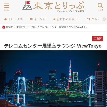
menu
search
トピックス
イベント
おすすめスポット
グルメ
HOME
東京23区
江東区
テレコムセンター展望室ラウンジ ViewTokyo
江東区
テレコムセンター展望室ラウンジ ViewTokyo