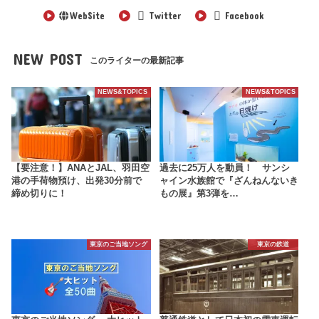
WebSite
Twitter
Facebook
NEW POST
このライターの最新記事
NEWS&TOPICS
NEWS&TOPICS
【要注意！】ANAとJAL、羽田空
過去に25万人を動員！ サンシ
港の手荷物預け、出発30分前で
ャイン水族館で『ざんねんないき
締め切りに！
もの展』第3弾を…
東京のご当地ソング
東京の鉄道