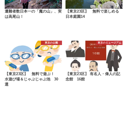
遭難者数日本一の「魔の山」、実
【東京23区】 無料で楽しめる
は高尾山！
日本庭園14
東京の公園
東京のミュージアム
【東京23区】 無料で遊ぶ！
【東京23区】 有名人・偉人の記
水遊び場＆じゃぶじゃぶ池 30
念館 16館
選