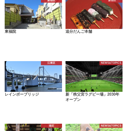
新宿区
新宿区
東福院
追分だんご本舗
江東区
NEWS&TOPICS
レインボーブリッジ
新「秩父宮ラグビー場」2030年
オープン
港区
NEWS&TOPICS