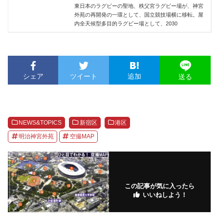
東日本のラグビーの聖地、秩父宮ラグビー場が、神宮
外苑の再開発の一環として、国立競技場横に移転。屋
内全天候型多目的ラグビー場として、2030
シェア
ツイート
追加
送る
NEWS&TOPICS
新宿区
港区
明治神宮外苑
空撮MAP
この記事が気に入ったら
いいねしよう！