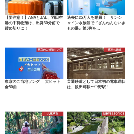
【要注意！】ANAとJAL、羽田空
過去に25万人を動員！ サンシ
港の手荷物預け、出発30分前で
ャイン水族館で『ざんねんないき
締め切りに！
もの展』第3弾を…
東京のご当地ソング
東京の鉄道
東京のご当地ソング 大ヒット
普通鉄道として日本初の電車運転
全50曲
は、飯田町駅〜中野駅！
八王子市
NEWS&TOPICS