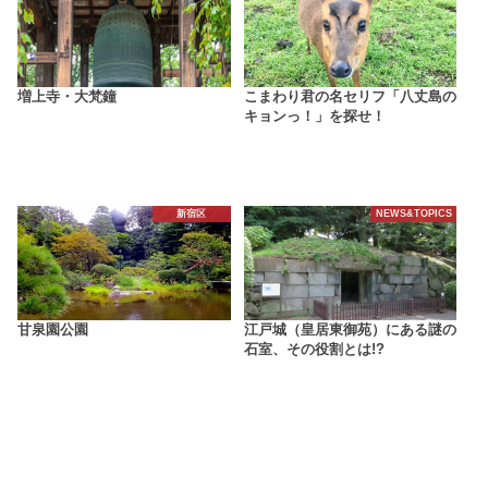
増上寺・大梵鐘
こまわり君の名セリフ「八丈島の
キョンっ！」を探せ！
新宿区
NEWS&TOPICS
甘泉園公園
江戸城（皇居東御苑）にある謎の
石室、その役割とは!?