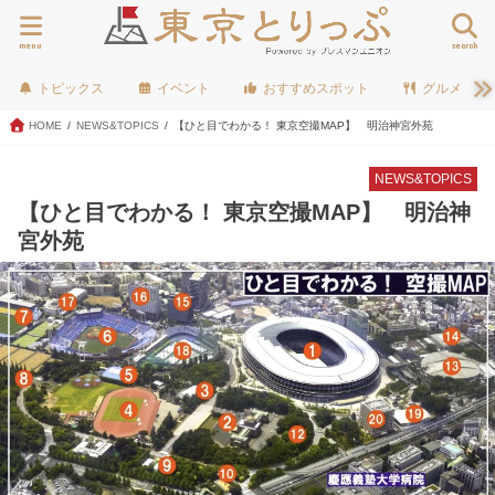
menu
search
トピックス
イベント
おすすめスポット
グルメ
HOME
NEWS&TOPICS
【ひと目でわかる！ 東京空撮MAP】 明治神宮外苑
NEWS&TOPICS
【ひと目でわかる！ 東京空撮MAP】 明治神
宮外苑