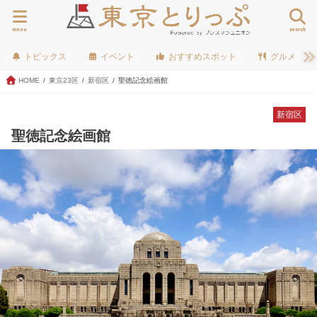
menu
search
トピックス
イベント
おすすめスポット
グルメ
HOME
東京23区
新宿区
聖徳記念絵画館
新宿区
聖徳記念絵画館