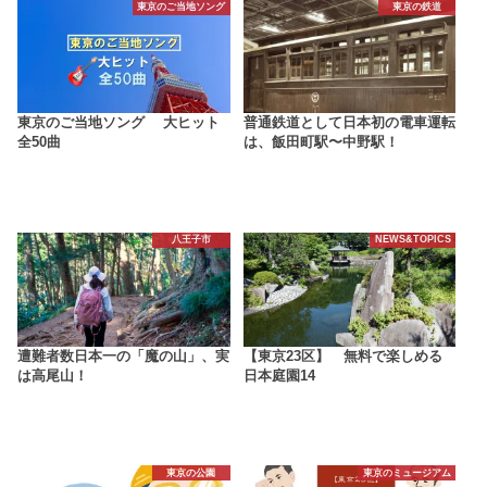
東京のご当地ソング
東京の鉄道
東京のご当地ソング 大ヒット
普通鉄道として日本初の電車運転
全50曲
は、飯田町駅〜中野駅！
八王子市
NEWS&TOPICS
遭難者数日本一の「魔の山」、実
【東京23区】 無料で楽しめる
は高尾山！
日本庭園14
東京の公園
東京のミュージアム