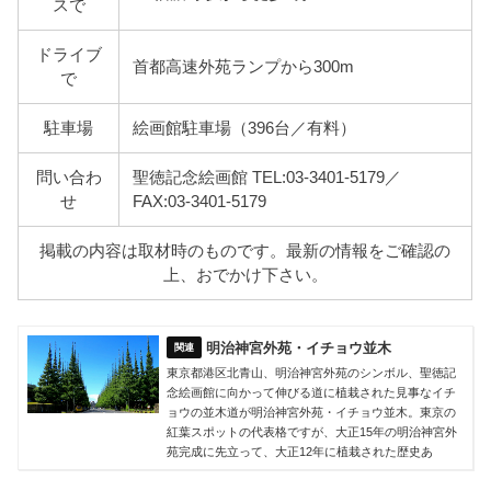
スで
ドライブ
首都高速外苑ランプから300m
で
駐車場
絵画館駐車場（396台／有料）
問い合わ
聖徳記念絵画館 TEL:03-3401-5179／
せ
FAX:03-3401-5179
掲載の内容は取材時のものです。最新の情報をご確認の
上、おでかけ下さい。
明治神宮外苑・イチョウ並木
東京都港区北青山、明治神宮外苑のシンボル、聖徳記
念絵画館に向かって伸びる道に植栽された見事なイチ
ョウの並木道が明治神宮外苑・イチョウ並木。東京の
紅葉スポットの代表格ですが、大正15年の明治神宮外
苑完成に先立って、大正12年に植栽された歴史あ