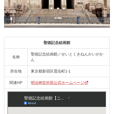
聖徳記念絵画館
聖徳記念絵画館／せいとくきねんかいがか
名称
ん
所在地
東京都新宿区霞岳町1-1
関連HP
明治神宮外苑公式ホームページ