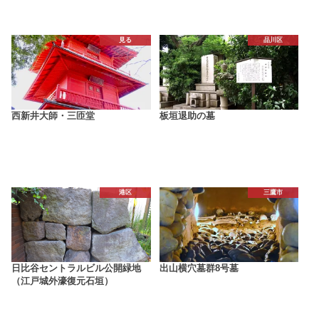
見る
品川区
西新井大師・三匝堂
板垣退助の墓
港区
三鷹市
日比谷セントラルビル公開緑地
出山横穴墓群8号墓
（江戸城外濠復元石垣）