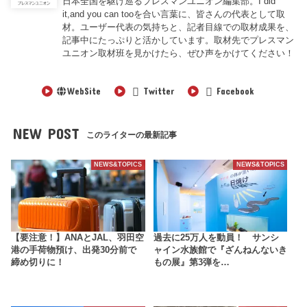
日本全国を駆け巡るプレスマンユニオン編集部。I did
it,and you can tooを合い言葉に、皆さんの代表として取
材。ユーザー代表の気持ちと、記者目線での取材成果を、
記事中にたっぷりと活かしています。取材先でプレスマン
ユニオン取材班を見かけたら、ぜひ声をかけてください！
WebSite
Twitter
Facebook
NEW POST
このライターの最新記事
NEWS&TOPICS
NEWS&TOPICS
【要注意！】ANAとJAL、羽田空
過去に25万人を動員！ サンシ
港の手荷物預け、出発30分前で
ャイン水族館で『ざんねんないき
締め切りに！
もの展』第3弾を…