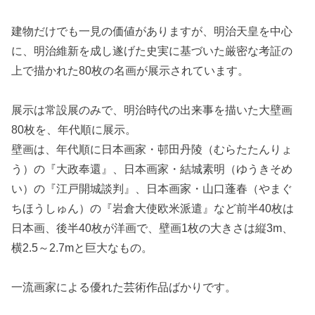
建物だけでも一見の価値がありますが、明治天皇を中心
に、明治維新を成し遂げた史実に基づいた厳密な考証の
上で描かれた80枚の名画が展示されています。
展示は常設展のみで、明治時代の出来事を描いた大壁画
80枚を、年代順に展示。
壁画は、年代順に日本画家・邨田丹陵（むらたたんりょ
う）の『大政奉還』、日本画家・結城素明（ゆうきそめ
い）の『江戸開城談判』、日本画家・山口蓬春（やまぐ
ちほうしゅん）の『岩倉大使欧米派遣』など前半40枚は
日本画、後半40枚が洋画で、壁画1枚の大きさは縦3m、
横2.5～2.7mと巨大なもの。
一流画家による優れた芸術作品ばかりです。