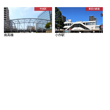
中央区
東京の鉄道
南高橋
小作駅