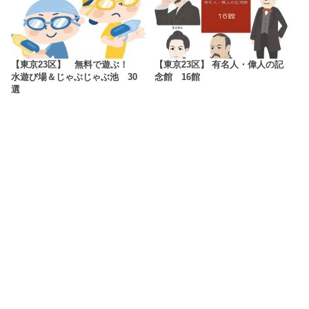
【東京23区】 無料で遊ぶ！
【東京23区】 有名人・偉人の記
水遊び場＆じゃぶじゃぶ池 30
念館 16館
選