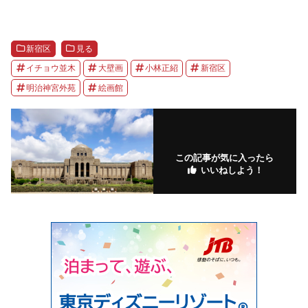
新宿区
見る
イチョウ並木
大壁画
小林正紹
新宿区
明治神宮外苑
絵画館
この記事が気に入ったら
いいねしよう！