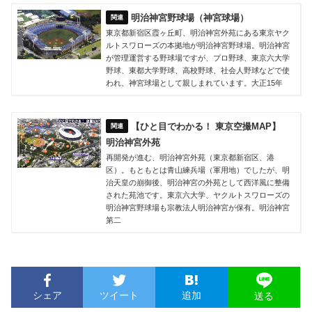
明治神宮野球場（神宮球場）
東京都新宿区霞ヶ丘町、明治神宮外苑にある東京ヤク
ルトスワローズの本拠地が明治神宮野球場。明治神宮
が管理運営する野球場ですが、プロ野球、東京六大学
野球、東都大学野球、高校野球、社会人野球などで使
われ、神宮球場として親しまれています。大正15年
【ひと目でわかる！ 東京空撮MAP】
明治神宮外苑
再開発が進む、明治神宮外苑（東京都新宿区、港
区）。もともとは青山練兵場（軍用地）でしたが、明
治天皇の崩御後、明治神宮の外苑として西洋風に整備
された苑池です。東京六大学、ヤクルトスワローズの
明治神宮野球場も宗教法人明治神宮が保有。明治神宮
第二
シェア
ツイート
追加
送る