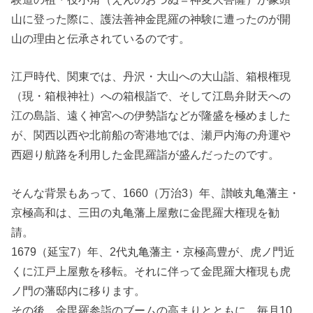
山に登った際に、護法善神金毘羅の神験に遭ったのが開
山の理由と伝承されているのです。
江戸時代、関東では、丹沢・大山への大山詣、箱根権現
（現・箱根神社）への箱根詣で、そして江島弁財天への
江の島詣、遠く神宮への伊勢詣などが隆盛を極めました
が、関西以西や北前船の寄港地では、瀬戸内海の舟運や
西廻り航路を利用した金毘羅詣が盛んだったのです。
そんな背景もあって、1660（万治3）年、讃岐丸亀藩主・
京極高和は、三田の丸亀藩上屋敷に金毘羅大権現を勧
請。
1679（延宝7）年、2代丸亀藩主・京極高豊が、虎ノ門近
くに江戸上屋敷を移転。それに伴って金毘羅大権現も虎
ノ門の藩邸内に移ります。
その後、金毘羅参詣のブームの高まりとともに、毎月10