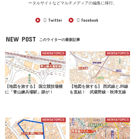
ータルサイトなどマルチメディアの編集に移行。
Twitter
Facebook
NEW POST
このライターの最新記事
NEWS&TOPICS
NEWS&TOPICS
【地図を旅する】 国立競技場横
【地図を旅する】 西武線とJR線
に「青山練兵場駅」跡が！
を直結！ 武蔵野線・秋津支線
NEWS&TOPICS
NEWS&TOPICS