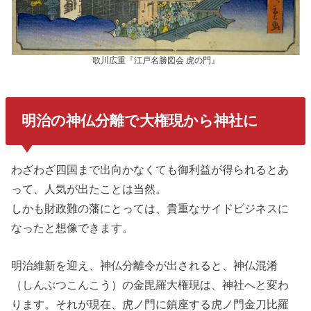
歌川広重『江戸名勝図会 虎の門』
明治の神仏分離で大権現から神社に
わざわざ四国まで出向かなくても御利益が得られるとあ
って、人気が出たことは当然。
しかも財政難の藩にとっては、貴重なサイドビジネスに
なったと想像できます。
明治維新を迎え、神仏分離令が出されると、神仏混淆
（しんぶつこんこう）の金毘羅大権現は、神社へと変わ
ります。それが現在、虎ノ門に鎮座する虎ノ門金刀比羅