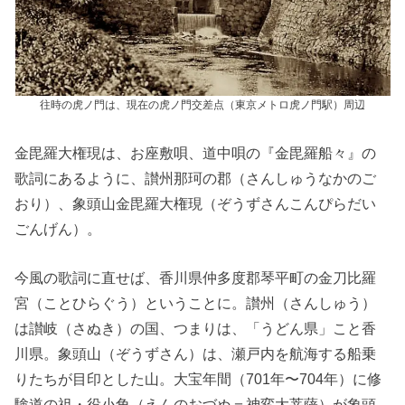
往時の虎ノ門は、現在の虎ノ門交差点（東京メトロ虎ノ門駅）周辺
金毘羅大権現は、お座敷唄、道中唄の『金毘羅船々』の
歌詞にあるように、讃州那珂の郡（さんしゅうなかのご
おり）、象頭山金毘羅大権現（ぞうずさんこんぴらだい
ごんげん）。
今風の歌詞に直せば、香川県仲多度郡琴平町の金刀比羅
宮（ことひらぐう）ということに。讃州（さんしゅう）
は讃岐（さぬき）の国、つまりは、「うどん県」こと香
川県。象頭山（ぞうずさん）は、瀬戸内を航海する船乗
りたちが目印とした山。大宝年間（701年〜704年）に修
験道の祖・役小角（えんのおづぬ＝神変大菩薩）が象頭