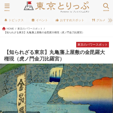
menu
search
トピックス
イベント
おすすめスポット
グルメ
HOME
東京のパワースポット
【知られざる東京】丸亀藩上屋敷の金毘羅大権現（虎ノ門金刀比羅宮）
東京のパワースポット
【知られざる東京】丸亀藩上屋敷の金毘羅大
権現（虎ノ門金刀比羅宮）