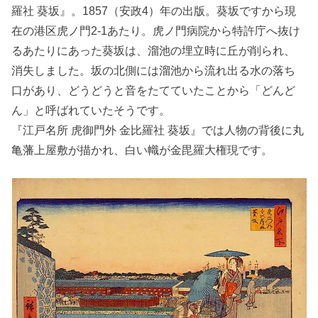
羅社 葵坂』。1857（安政4）年の出版。葵坂ですから現
在の港区虎ノ門2-1あたり。虎ノ門病院から特許庁へ抜け
るあたりにあった葵坂は、溜池の埋立時に丘が削られ、
消失しました。坂の北側には溜池から流れ出る水の落ち
口があり、どうどうと音をたてていたことから「どんど
ん」と呼ばれていたそうです。
『江戸名所 虎御門外 金比羅社 葵坂』では人物の背後に丸
亀藩上屋敷が描かれ、白い幟が金毘羅大権現です。