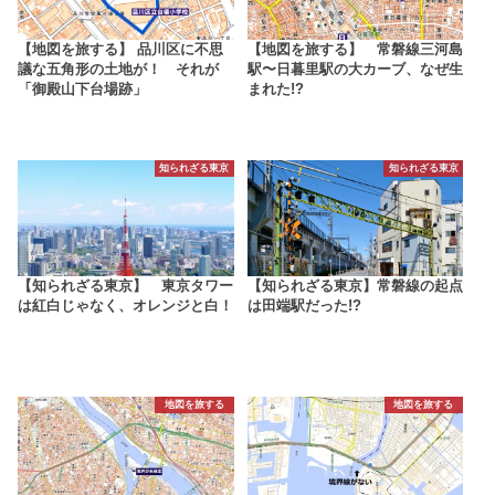
【地図を旅する】 品川区に不思
【地図を旅する】 常磐線三河島
議な五角形の土地が！ それが
駅〜日暮里駅の大カーブ、なぜ生
「御殿山下台場跡」
まれた!?
知られざる東京
知られざる東京
【知られざる東京】 東京タワー
【知られざる東京】常磐線の起点
は紅白じゃなく、オレンジと白！
は田端駅だった!?
地図を旅する
地図を旅する