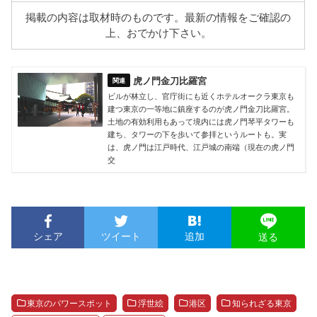
掲載の内容は取材時のものです。最新の情報をご確認の
上、おでかけ下さい。
虎ノ門金刀比羅宮
ビルが林立し、官庁街にも近くホテルオークラ東京も
建つ東京の一等地に鎮座するのが虎ノ門金刀比羅宮。
土地の有効利用もあって境内には虎ノ門琴平タワーも
建ち、タワーの下を歩いて参拝というルートも。実
は、虎ノ門は江戸時代、江戸城の南端（現在の虎ノ門
交
シェア
ツイート
追加
送る
東京のパワースポット
浮世絵
港区
知られざる東京