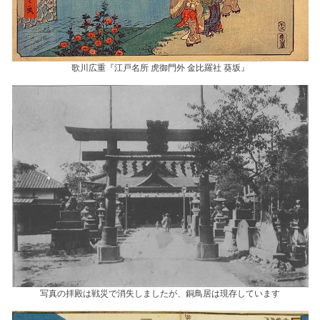
歌川広重『江戸名所 虎御門外 金比羅社 葵坂』
写真の拝殿は戦災で消失しましたが、銅鳥居は現存しています