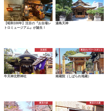
【昭和100年】注目の『お台場レ
湯島天神
トロミュージアム』が誕生！
文京区
東京のパワースポット
牛天神北野神社
南蔵院（しばられ地蔵）
東京の坂
東京の土産