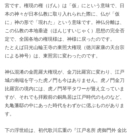
宮です。権現の権（げん）は「仮」にという意味で、日
本の神々が日本仏教に取り入れられた際に、仏が「仮
に」神の形で「現れた」という意味です。神仏分離は、
この仏教の本地垂迹（ほんじすいじゃく）思想の完全否
定で、全国各地の権現様は、神様に戻ったのです。
たとえば日光山輪王寺の東照大権現（徳川家康の天台宗
による神号）は、東照宮に変わったのです。
神仏混淆の金毘羅大権現が、金刀比羅宮に変わり、江戸
城の南端を守った虎ノ門も今はありません。虎ノ門金刀
比羅宮の境内には、虎ノ門琴平タワーが聳え立っていま
すが、それでも拝殿前の銅鳥居は江戸時代のものなど、
丸亀藩邸の中にあった時代をわずかに偲ぶものがありま
す。
下の浮世絵は、初代歌川広重の『江戸名所 虎御門外 金比