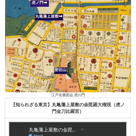
江戸名勝図会 虎の門
【知られざる東京】丸亀藩上屋敷の金毘羅大権現（虎ノ
門金刀比羅宮）