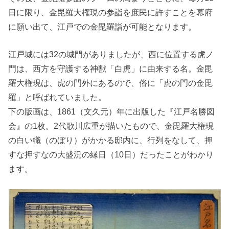
日に限り、金毘羅大権現の参詣を庶民に許すことを幕府
に願い出て、江戸での金毘羅詣が可能となります。
江戸城には32の城門がありましたが、西に位置する虎ノ
門は、西方を守護する神獣「白虎」に由来する名。金毘
羅大権現は、虎の門外にあるので、俗に「虎の門の金毘
羅」と呼ばれていました。
下の版画は、1861（文久元）年に出版した『江戸名勝図
会』の1枚。2代歌川広重が描いたもので、金毘羅大権現
の白い幟（のぼり）がかかる邸内に、行列をなして、押
すな押すなの大盛況の縁日（10日）だったことがわかり
ます。