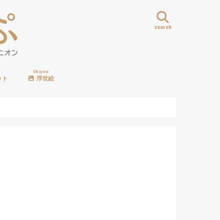
search
Ukiyoe
ット
浮世絵