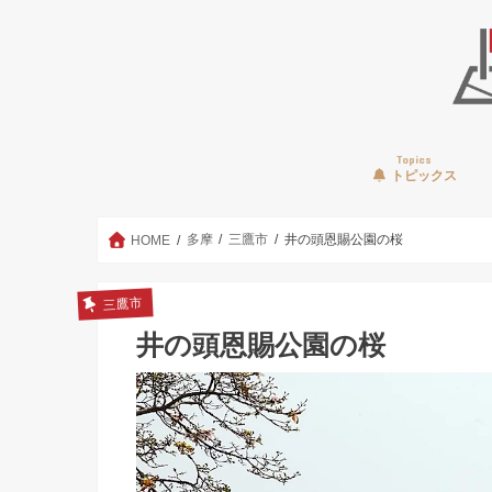
Topics
トピックス
多摩
三鷹市
井の頭恩賜公園の桜
HOME
三鷹市
井の頭恩賜公園の桜