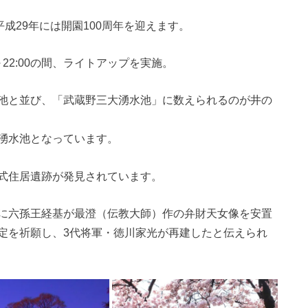
成29年には開園100周年を迎えます。
22:00の間、ライトアップを実施。
池と並び、「武蔵野三大湧水池」に数えられるのが井の
湧水池となっています。
式住居遺跡が発見されています。
に六孫王経基が最澄（伝教大師）作の弁財天女像を安置
定を祈願し、3代将軍・徳川家光が再建したと伝えられ