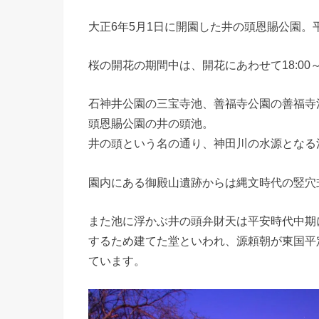
大正6年5月1日に開園した井の頭恩賜公園。平
桜の開花の期間中は、開花にあわせて18:00～
石神井公園の三宝寺池、善福寺公園の善福寺
頭恩賜公園の井の頭池。
井の頭という名の通り、神田川の水源となる
園内にある御殿山遺跡からは縄文時代の竪穴
また池に浮かぶ井の頭弁財天は平安時代中期
するため建てた堂といわれ、源頼朝が東国平
ています。