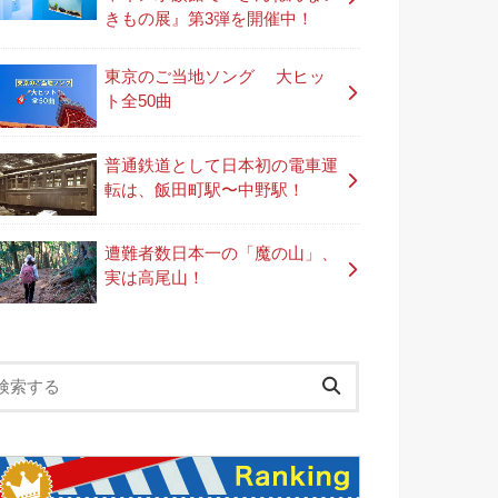
きもの展』第3弾を開催中！
東京のご当地ソング 大ヒッ
ト全50曲
普通鉄道として日本初の電車運
転は、飯田町駅〜中野駅！
遭難者数日本一の「魔の山」、
実は高尾山！