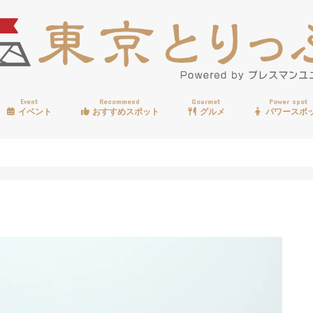
Event
Recommend
Gourmet
Power spot
イベント
おすすめスポット
グルメ
パワースポ
歩く
温泉
見る
買う
遊ぶ
食べる