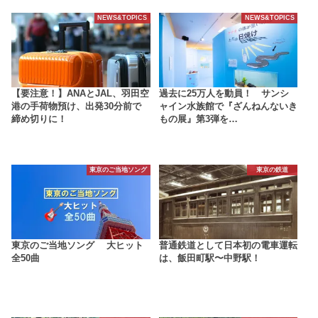
NEWS&TOPICS
NEWS&TOPICS
【要注意！】ANAとJAL、羽田空
過去に25万人を動員！ サンシ
港の手荷物預け、出発30分前で
ャイン水族館で『ざんねんないき
締め切りに！
もの展』第3弾を…
東京のご当地ソング
東京の鉄道
東京のご当地ソング 大ヒット
普通鉄道として日本初の電車運転
全50曲
は、飯田町駅〜中野駅！