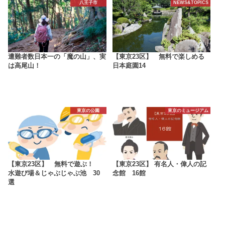
八王子市
NEWS&TOPICS
遭難者数日本一の「魔の山」、実
【東京23区】 無料で楽しめる
は高尾山！
日本庭園14
東京の公園
東京のミュージアム
【東京23区】 無料で遊ぶ！
【東京23区】 有名人・偉人の記
水遊び場＆じゃぶじゃぶ池 30
念館 16館
選