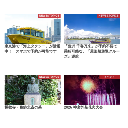
NEWS&TOPICS
NEWS&TOPICS
東京港で「海上タクシー」が活躍
「豊洲 千客万来」が予約不要で
中！ スマホで予約が可能です
乗船可能な、『屋形船遊覧クルー
ズ』運航
NEWS&TOPICS
イベント
誓教寺・葛飾北斎の墓
2026 神宮外苑花火大会