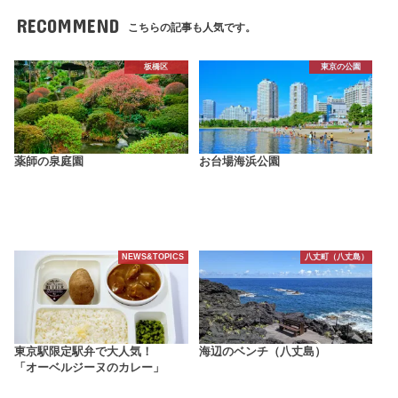
RECOMMEND
こちらの記事も人気です。
板橋区
東京の公園
薬師の泉庭園
お台場海浜公園
NEWS&TOPICS
八丈町（八丈島）
東京駅限定駅弁で大人気！
海辺のベンチ（八丈島）
「オーベルジーヌのカレー」