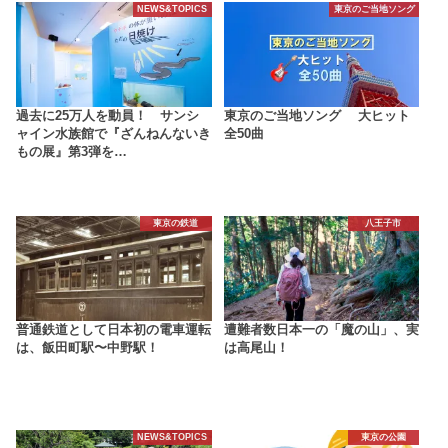
NEWS&TOPICS
東京のご当地ソング
過去に25万人を動員！ サンシ
東京のご当地ソング 大ヒット
ャイン水族館で『ざんねんないき
全50曲
もの展』第3弾を…
東京の鉄道
八王子市
普通鉄道として日本初の電車運転
遭難者数日本一の「魔の山」、実
は、飯田町駅〜中野駅！
は高尾山！
NEWS&TOPICS
東京の公園