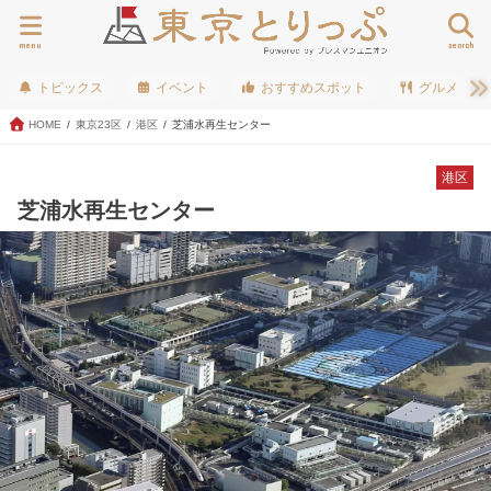
menu
search
トピックス
イベント
おすすめスポット
グルメ
HOME
東京23区
港区
芝浦水再生センター
港区
芝浦水再生センター