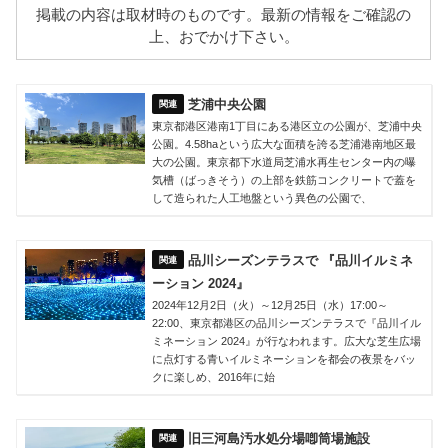
掲載の内容は取材時のものです。最新の情報をご確認の
上、おでかけ下さい。
芝浦中央公園
東京都港区港南1丁目にある港区立の公園が、芝浦中央
公園。4.58haという広大な面積を誇る芝浦港南地区最
大の公園。東京都下水道局芝浦水再生センター内の曝
気槽（ばっきそう）の上部を鉄筋コンクリートで蓋を
して造られた人工地盤という異色の公園で、
品川シーズンテラスで 『品川イルミネ
ーション 2024』
2024年12月2日（火）～12月25日（水）17:00～
22:00、東京都港区の品川シーズンテラスで『品川イル
ミネーション 2024』が行なわれます。広大な芝生広場
に点灯する青いイルミネーションを都会の夜景をバッ
クに楽しめ、2016年に始
旧三河島汚水処分場喞筒場施設