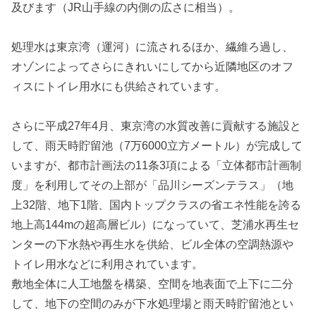
及びます（JR山手線の内側の広さに相当）。
処理水は東京湾（運河）に流されるほか、繊維ろ過し、
オゾンによってさらにきれいにしてから近隣地区のオフ
ィスにトイレ用水にも供給されています。
さらに平成27年4月、東京湾の水質改善に貢献する施設と
して、雨天時貯留池（7万6000立方メートル）が完成して
いますが、都市計画法の11条3項による「立体都市計画制
度」を利用してその上部が「品川シーズンテラス」（地
上32階、地下1階、国内トップクラスの省エネ性能を誇る
地上高144mの超高層ビル）になっていて、芝浦水再生セ
ンターの下水熱や再生水を供給、ビル全体の空調熱源や
トイレ用水などに利用されています。
敷地全体に人工地盤を構築、空間を地表面で上下に二分
して、地下の空間のみが下水処理場と雨天時貯留池とい