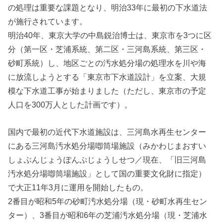
の処理は重要な課題となり、明治33年に最初の下水道法
が施行されています。
明治40年、東京大学の中島鋭治博士は、東京市を3つに区
分（第一区・芝浦系統、第二区・三河島系統、第三区・
砂町系統）し、地区ごとの汚水処分場の処理水を川や海
に放流しようとする「東京市下水道設計」を立案、大規
模な下水道工事が始まりました（ただし、東京市の予定
人口を300万人とした計画です）。
国内で最初の近代下水道施設は、三河島水再生センター
にある三河島汚水処分場喞筒場施設（みかわじまおすい
しょぶんじょうぽんぷじょうしせつ／現在、「旧三河島
汚水処分場喞筒場施設」として国の重要文化財に指定）
で大正11年3月に運用を開始したもの。
2番目が昭和5年の砂町汚水処分場（現・砂町水再生セン
ター）、3番目が昭和6年の芝浦汚水処分場（現・芝浦水