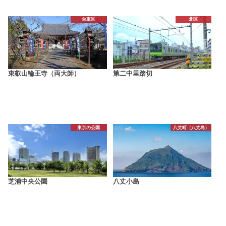
台東区
北区
東叡山輪王寺（両大師）
第二中里踏切
東京の公園
八丈町（八丈島）
芝浦中央公園
八丈小島