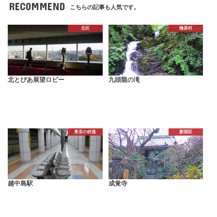
RECOMMEND
こちらの記事も人気です。
北区
檜原村
北とぴあ展望ロビー
九頭龍の滝
東京の鉄道
新宿区
越中島駅
成覚寺