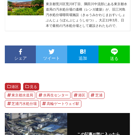
東京都荒川区荒川8丁目、隅田川中流部にある東京都水
道局の汚水処分場の遺構（レンガ建築）が、旧三河島
汚水処分場喞筒場施設（きゅうみかわじまおすいしょ
ぶんじょうぽんぷじょうしせつ）。大正11年3月、日
本で最初の汚水処分場として建設されたもので、
シェア
ツイート
追加
送る
港区
見る
東京都水道局
水再生センター
港区
芝浦
芝浦汚水処分場
高輪ゲートウェイ駅
この記事が気に入ったら