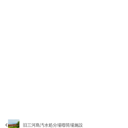
旧三河島汚水処分場喞筒場施設