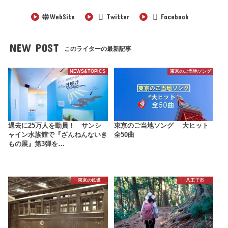
WebSite
Twitter
Facebook
NEW POST
このライターの最新記事
NEWS&TOPICS
東京のご当地ソング
過去に25万人を動員！ サンシ
東京のご当地ソング 大ヒット
ャイン水族館で『ざんねんないき
全50曲
もの展』第3弾を…
東京の鉄道
八王子市