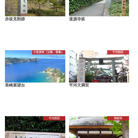
赤坂見附跡
道源寺坂
小笠原村（父島・母島）
千代田区
長崎展望台
平河天満宮
千代田区
羽村市