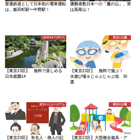
普通鉄道として日本初の電車運転
遭難者数日本一の「魔の山」、実
は、飯田町駅〜中野駅！
は高尾山！
NEWS&TOPICS
東京の公園
【東京23区】 無料で楽しめる
【東京23区】 無料で遊ぶ！
日本庭園14
水遊び場＆じゃぶじゃぶ池 30
選
東京のミュージアム
東京の公園
【東京23区】 有名人・偉人の記
【東京23区】大型複合遊具・ア