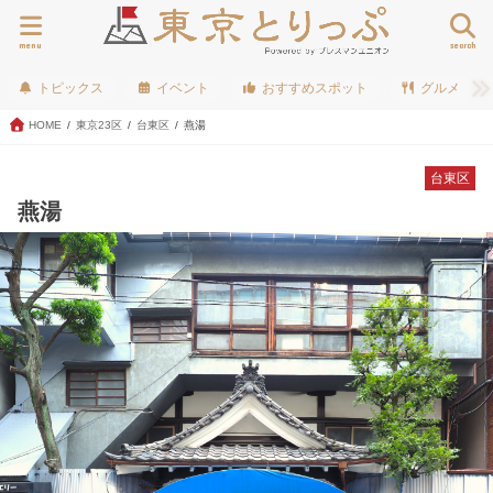
menu
search
トピックス
イベント
おすすめスポット
グルメ
HOME
東京23区
台東区
燕湯
台東区
燕湯