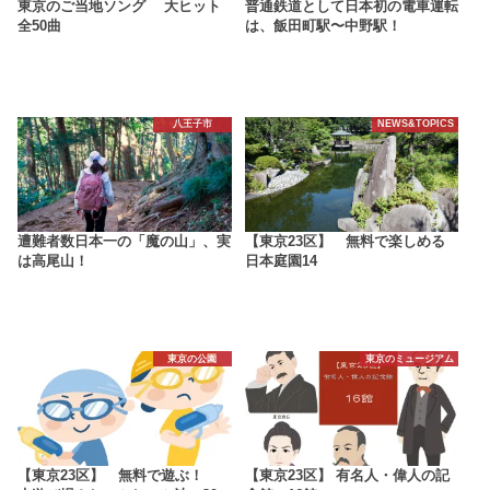
東京のご当地ソング 大ヒット
普通鉄道として日本初の電車運転
全50曲
は、飯田町駅〜中野駅！
八王子市
NEWS&TOPICS
遭難者数日本一の「魔の山」、実
【東京23区】 無料で楽しめる
は高尾山！
日本庭園14
東京の公園
東京のミュージアム
【東京23区】 無料で遊ぶ！
【東京23区】 有名人・偉人の記