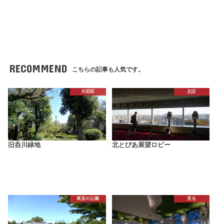
RECOMMEND
こちらの記事も人気です。
大田区
北区
旧呑川緑地
北とぴあ展望ロビー
東京の公園
見る