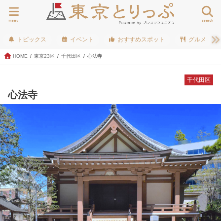
menu
search
トピックス
イベント
おすすめスポット
グルメ
HOME
東京23区
千代田区
心法寺
千代田区
心法寺