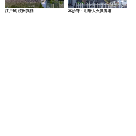
江戸城 桜田巽櫓
本妙寺・明暦大火供養塔