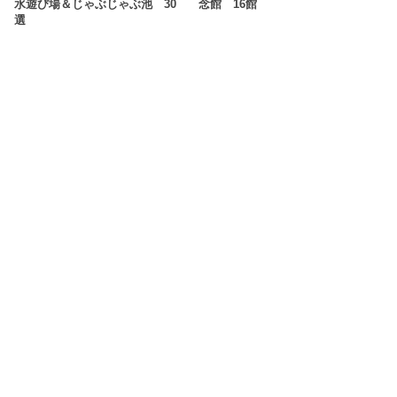
水遊び場＆じゃぶじゃぶ池 30
念館 16館
選