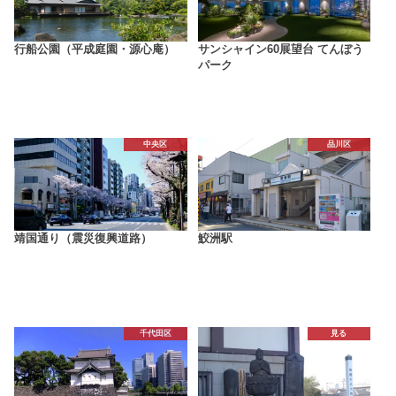
行船公園（平成庭園・源心庵）
サンシャイン60展望台 てんぼう
パーク
中央区
品川区
靖国通り（震災復興道路）
鮫洲駅
千代田区
見る