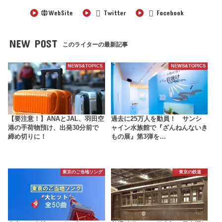
WebSite
Twitter
Facebook
NEW POST
このライターの最新記事
NEWS&TOPICS
NEWS&TOPICS
【要注意！】ANAとJAL、羽田空
過去に25万人を動員！ サンシ
港の手荷物預け、出発30分前で
ャイン水族館で『ざんねんないき
締め切りに！
もの展』第3弾を…
東京のご当地ソング
東京の鉄道