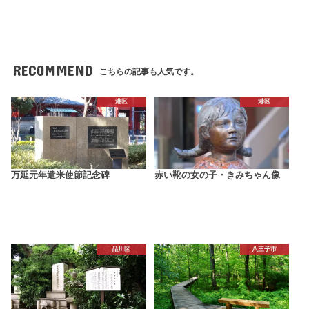
RECOMMEND
こちらの記事も人気です。
港区
港区
万延元年遣米使節記念碑
赤い靴の女の子・きみちゃん像
品川区
八王子市