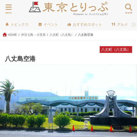
menu
search
トピックス
イベント
おすすめスポット
グルメ
HOME
伊豆七島・小笠原
八丈町（八丈島）
八丈島空港
八丈町（八丈島）
八丈島空港