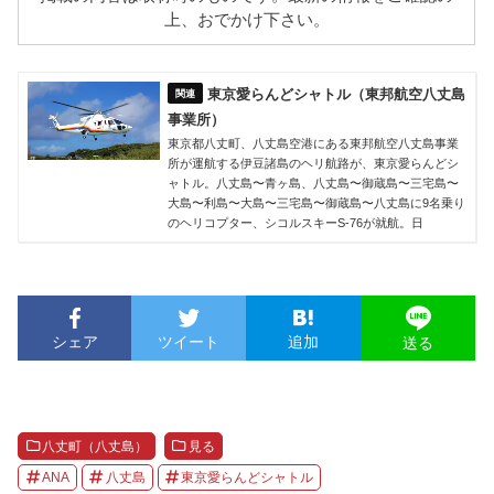
上、おでかけ下さい。
東京愛らんどシャトル（東邦航空八丈島
事業所）
東京都八丈町、八丈島空港にある東邦航空八丈島事業
所が運航する伊豆諸島のヘリ航路が、東京愛らんどシ
ャトル。八丈島〜青ヶ島、八丈島〜御蔵島〜三宅島〜
大島〜利島〜大島〜三宅島〜御蔵島〜八丈島に9名乗り
のヘリコプター、シコルスキーS-76が就航。日
シェア
ツイート
追加
送る
八丈町（八丈島）
見る
ANA
八丈島
東京愛らんどシャトル