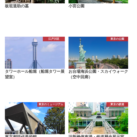
板垣退助の墓
小宮公園
江戸川区
東京の公園
タワーホール船堀（船堀タワー展
お台場海浜公園・スカイウォーク
望室）
（空中回廊）
東京のミュージアム
東京の鉄道