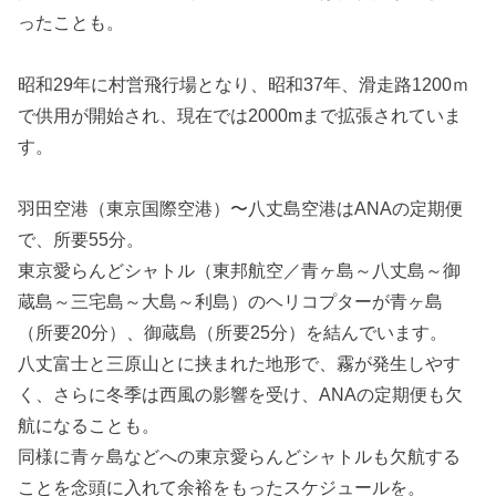
ったことも。
昭和29年に村営飛行場となり、昭和37年、滑走路1200ｍ
で供用が開始され、現在では2000mまで拡張されていま
す。
羽田空港（東京国際空港）〜八丈島空港はANAの定期便
で、所要55分。
東京愛らんどシャトル（東邦航空／青ヶ島～八丈島～御
蔵島～三宅島～大島～利島）のヘリコプターが青ヶ島
（所要20分）、御蔵島（所要25分）を結んでいます。
八丈富士と三原山とに挟まれた地形で、霧が発生しやす
く、さらに冬季は西風の影響を受け、ANAの定期便も欠
航になることも。
同様に青ヶ島などへの東京愛らんどシャトルも欠航する
ことを念頭に入れて余裕をもったスケジュールを。