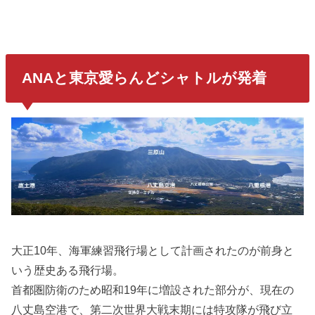
ANAと
東京愛らんどシャトル
が発着
大正10年、海軍練習飛行場として計画されたのが前身と
いう歴史ある飛行場。
首都圏防衛のため昭和19年に増設された部分が、現在の
八丈島空港で、第二次世界大戦末期には特攻隊が飛び立