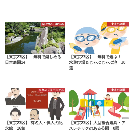
NEWS&TOPICS
東京の公園
【東京23区】 無料で楽しめる
【東京23区】 無料で遊ぶ！
日本庭園14
水遊び場＆じゃぶじゃぶ池 30
選
東京のミュージアム
東京の公園
【東京23区】 有名人・偉人の記
【東京23区】大型複合遊具・ア
念館 16館
スレチックのある公園 8園