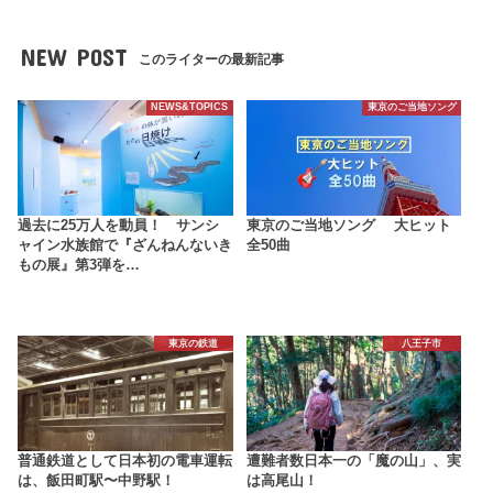
NEW POST
このライターの最新記事
NEWS&TOPICS
東京のご当地ソング
過去に25万人を動員！ サンシ
東京のご当地ソング 大ヒット
ャイン水族館で『ざんねんないき
全50曲
もの展』第3弾を…
東京の鉄道
八王子市
普通鉄道として日本初の電車運転
遭難者数日本一の「魔の山」、実
は、飯田町駅〜中野駅！
は高尾山！