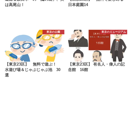
は高尾山！
日本庭園14
東京の公園
東京のミュージアム
【東京23区】 無料で遊ぶ！
【東京23区】 有名人・偉人の記
水遊び場＆じゃぶじゃぶ池 30
念館 16館
選