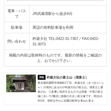
電車・バス
JR武蔵境駅から徒歩6分
で
駐車場
周辺の有料駐車場を利用
杵築大社 TEL:0422-31-7307／FAX:0422-
問い合わせ
31-3073
掲載の内容は取材時のものです。最新の情報をご確認の
上、おでかけ下さい。
杵築大社の富士山（境富士）
東京都武蔵野市境南町2丁目、杵築大社（きづきたいし
ゃ）の境内にあるのが杵築大社の富士山。境富士と通
称され、三多摩に現存するものでは清瀬・中里の富士
塚に次いで2番目に規模の大きい富士塚です。明治14
年5月、境村を中心に近隣22町村を束ねた富士