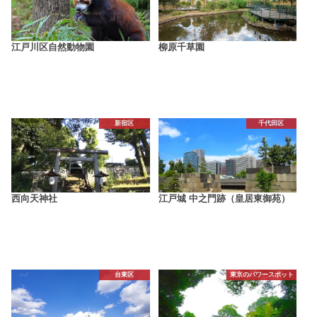
江戸川区自然動物園
柳原千草園
新宿区
千代田区
西向天神社
江戸城 中之門跡（皇居東御苑）
台東区
東京のパワースポット