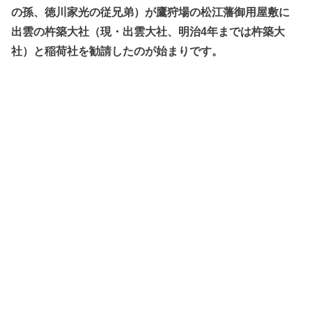
の孫、徳川家光の従兄弟）が鷹狩場の松江藩御用屋敷に
出雲の杵築大社（現・出雲大社、明治4年までは
杵築大
社）と稲荷社を勧請したのが始まりです。