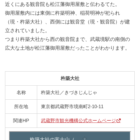
近くにある観音院も
松江藩御用屋敷と伝わるてた。
御用屋敷内には東側に杵築明神、稲荷明神が祀られ
（現・杵築大社）、西側には観音堂（現・
観音院）が建
立されていました。
つまり
杵築大社から西の
観音院まで、武蔵境駅の南側の
広大な土地が
松江藩御用屋敷だったことがわかります。
杵築大社
名称
杵築大社／きづきじんじゃ
所在地
東京都武蔵野市境南町2-10-11
関連HP
武蔵野市観光機構公式ホームページ