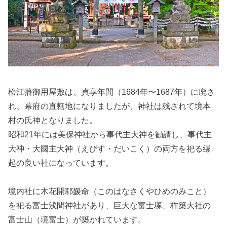
松江藩御用屋敷は、貞享年間（1684年〜1687年）に廃さ
れ、幕府の直轄地になりましたが、神社は残されて境本
村の氏神となりました。
昭和21年には美保神社から事代主大神を勧請し、事代主
大神・大國主大神（えびす・だいこく）の両方を祀る縁
起の良い社になっています。
境内社に木花開耶媛命（このはなさくやひめのみこと）
を祀る富士浅間神社があり、巨大な富士塚、杵築大社の
富士山（境富士）が築かれています。