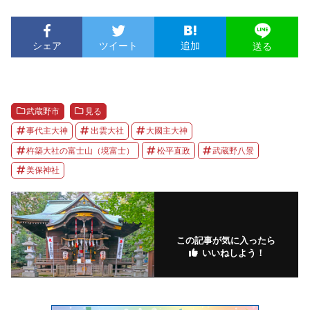
シェア
ツイート
追加
送る
武蔵野市
見る
事代主大神
出雲大社
大國主大神
杵築大社の富士山（境富士）
松平直政
武蔵野八景
美保神社
この記事が気に入ったら
いいねしよう！