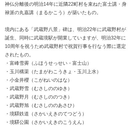
神仏分離後の明治14年に
近隣22町村を束ねた富士講・身
禄派の
丸嘉講
（まるかこう）が築いたもの。
境内にある「武蔵野八景」碑は、明治22年に武蔵野村が
誕生、同時に武蔵境駅が開業していますが、明治32年に
10周年を祝うため
武蔵野村で祝賀行事を行なう際に選定
されたもの。
・富峰雪霽（ふほうせっせい・富士山）
・玉川構渠
（たまがわこうきょ・玉川上水
）
・小金井櫻
（こがねいのはな
）
・武蔵野雪
（むさしののゆき
）
・武蔵野月
（むさしののつき
）
・武蔵野旭
（むさしののあさひ
）
・境驛鉄道
（さかいえきのてつどう
）
・境驛公園
（さかいえきのこうえん
）