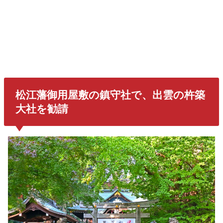
松江藩御用屋敷
の鎮守社で、
出雲の杵築
大社
を勧請