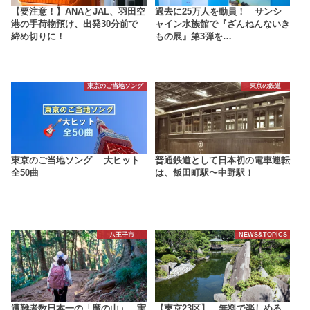
【要注意！】ANAとJAL、羽田空
過去に25万人を動員！ サンシ
港の手荷物預け、出発30分前で
ャイン水族館で『ざんねんないき
締め切りに！
もの展』第3弾を…
東京のご当地ソング
東京の鉄道
東京のご当地ソング 大ヒット
普通鉄道として日本初の電車運転
全50曲
は、飯田町駅〜中野駅！
八王子市
NEWS&TOPICS
遭難者数日本一の「魔の山」、実
【東京23区】 無料で楽しめる