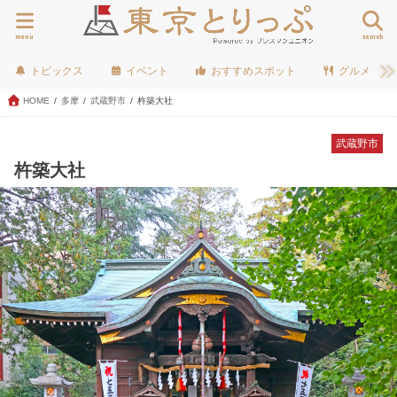
menu
search
トピックス
イベント
おすすめスポット
グルメ
HOME
多摩
武蔵野市
杵築大社
武蔵野市
杵築大社