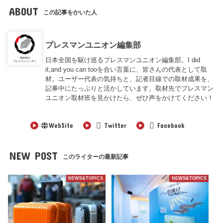
ABOUT
この記事をかいた人
プレスマンユニオン編集部
日本全国を駆け巡るプレスマンユニオン編集部。I did
it,and you can tooを合い言葉に、皆さんの代表として取
材。ユーザー代表の気持ちと、記者目線での取材成果を、
記事中にたっぷりと活かしています。取材先でプレスマン
ユニオン取材班を見かけたら、ぜひ声をかけてください！
WebSite
Twitter
Facebook
NEW POST
このライターの最新記事
NEWS&TOPICS
NEWS&TOPICS