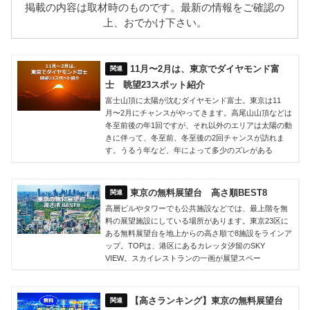
掲載の内容は取材時のものです。最新の情報をご確認の
上、おでかけ下さい。
11月〜2月は、東京でダイヤモンド富
士 眺望23スポット紹介
富士山頂に太陽が沈むダイヤモンド富士。東京は11
月〜2月にチャンスがやってきます。高尾山山頂などは
冬至前後の年1回ですが、それ以外のエリアは太陽の動
きに伴って、冬至前、冬至後の2回チャンスが訪れま
す。うるう年など、年によって多少のズレがある
東京の無料展望台 高さ順BEST8
高層ビルやタワーでも公共施設などでは、最上階を無
料の展望施設にしている場所があります。東京23区に
ある無料展望台を地上からの高さ順で8施設をラインア
ップ。TOPは、港区にあるカレッタ汐留のSKY
VIEW。スカイレストランの一画が展望スペー
【高さランキング】東京の無料展望台