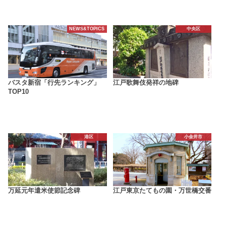
NEWS&TOPICS
中央区
バスタ新宿「行先ランキング」
江戸歌舞伎発祥の地碑
TOP10
港区
小金井市
万延元年遣米使節記念碑
江戸東京たてもの園・万世橋交番