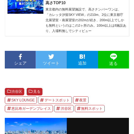
高さTOP10
東京都内の無料展望施設で、高さナンバーワンは、
「カレッタ汐留SKY VIEW」の210m、2位に東京都庁
北展望室・南展望室の202mが続き、200m以上でしか
も無料というのはこの2ヶ所のみ。100m以上は8施設あ
り、入場料無しでシティビュー
シェア
ツイート
追加
送る
渋谷区
見る
SKY LOUNGE
デートスポット
夜景
恵比寿ガーデンプレイス
渋谷区
無料スポット