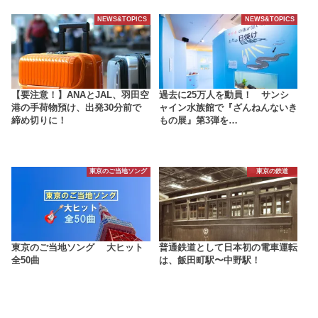
NEWS&TOPICS
NEWS&TOPICS
【要注意！】ANAとJAL、羽田空
過去に25万人を動員！ サンシ
港の手荷物預け、出発30分前で
ャイン水族館で『ざんねんないき
締め切りに！
もの展』第3弾を…
東京のご当地ソング
東京の鉄道
東京のご当地ソング 大ヒット
普通鉄道として日本初の電車運転
全50曲
は、飯田町駅〜中野駅！