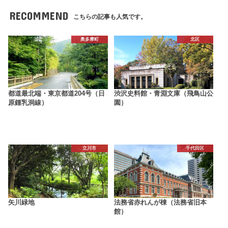
RECOMMEND
こちらの記事も人気です。
奥多摩町
北区
都道最北端・東京都道204号（日
渋沢史料館・青淵文庫（飛鳥山公
原鍾乳洞線）
園）
立川市
千代田区
矢川緑地
法務省赤れんが棟（法務省旧本
館）