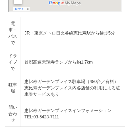
電
車・
JR・東京メトロ日比谷線恵比寿駅から徒歩5分
バス
で
ドラ
イブ
首都高速天現寺ランプから約1.7km
で
恵比寿ガーデンプレイス駐車場（480台／有料）
駐車
恵比寿ガーデンプレイス内各店舗の利用による駐
場
車券サービスあり
問い
恵比寿ガーデンプレイスインフォメーション
合わ
TEL:03-5423-7111
せ