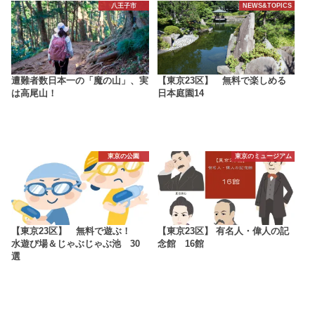
八王子市
NEWS&TOPICS
遭難者数日本一の「魔の山」、実
【東京23区】 無料で楽しめる
は高尾山！
日本庭園14
東京の公園
東京のミュージアム
【東京23区】 無料で遊ぶ！
【東京23区】 有名人・偉人の記
水遊び場＆じゃぶじゃぶ池 30
念館 16館
選