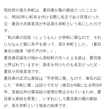
現住所の喜久井町は、夏目家が菊の家紋だったことか
ら、明治2年に町名を付ける際に名主であり区長だった
父・夏目小兵衛直克が牛込喜久井町という名にしたので
す。
「私の家の定紋（じょうもん）が井桁に菊なので、それ
にちなんだ菊に井戸を使って、喜久井町とした」（夏目
漱石の随筆『硝子戸の中』）。
夏目漱石誕生の地から若松町の方へと上る坂は、夏目坂
と呼ばれていますが、坂名を付けたのも名主だった父・
夏目小兵衛直克です。
夏目家の正式な家紋は「平井筒に菊」なので、漱石の記
した「井桁に菊」は誤りですが（漱石が4歳になる明治4
年、皇族以外の菊花紋の使用が禁止されているため、夏
目家も家紋を変更）、いずれにしろ夏目家の菊の家紋
が、喜久井町という地名の由来です。