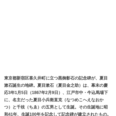
東京都新宿区喜久井町に立つ黒御影石の記念碑が、夏目
漱石誕生の地碑。夏目漱石（夏目金之助）は、幕末の慶
応3年1月5日（1867年2月9日）、江戸市中・牛込馬場下
に、名主だった夏目小兵衛直克（なつめこへえなおか
つ）と千枝（ちゑ）の五男として生誕。その生誕地に昭
和41年、生誕100年を記念して記念碑が建立されたもの。