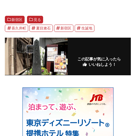
新宿区
見る
喜久井町
夏目漱石
新宿区
生誕地
この記事が気に入ったら
いいねしよう！