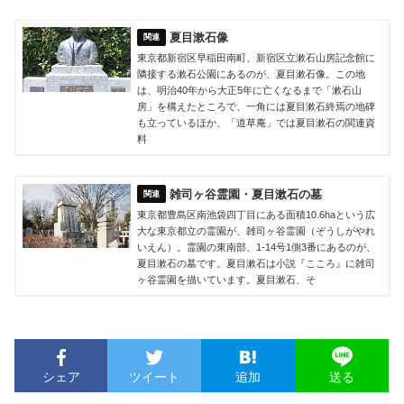
夏目漱石像
東京都新宿区早稲田南町、新宿区立漱石山房記念館に
隣接する漱石公園にあるのが、夏目漱石像。この地
は、明治40年から大正5年に亡くなるまで「漱石山
房」を構えたところで、一角には夏目漱石終焉の地碑
も立っているほか、「道草庵」では夏目漱石の関連資
料
雑司ヶ谷霊園・夏目漱石の墓
東京都豊島区南池袋四丁目にある面積10.6haという広
大な東京都立の霊園が、雑司ヶ谷霊園（ぞうしがやれ
いえん）。霊園の東南部、1-14号1側3番にあるのが、
夏目漱石の墓です。夏目漱石は小説『こころ』に雑司
ヶ谷霊園を描いています。夏目漱石、そ
シェア
ツイート
追加
送る