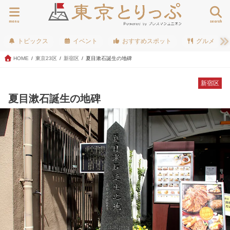
menu
search
トピックス
イベント
おすすめスポット
グルメ
HOME
東京23区
新宿区
夏目漱石誕生の地碑
新宿区
夏目漱石誕生の地碑