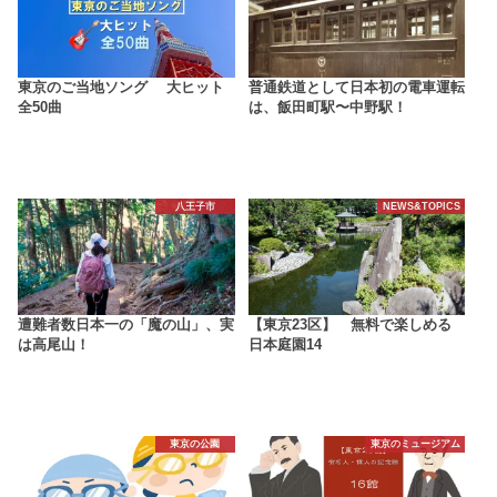
東京のご当地ソング 大ヒット
普通鉄道として日本初の電車運転
全50曲
は、飯田町駅〜中野駅！
八王子市
NEWS&TOPICS
遭難者数日本一の「魔の山」、実
【東京23区】 無料で楽しめる
は高尾山！
日本庭園14
東京の公園
東京のミュージアム