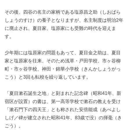
その後、四谷の名主の家柄である塩原昌之助（しおばら
しょうのすけ）の養子となりますが、名主制度は明治2年
に廃止され、夏目家、塩原家にも受難の時代を迎えま
す。
少年期には塩原家の問題もあって、夏目金之助は、夏目
家と塩原家を往来、そのため浅草・戸田学校、市ヶ谷柳
町・市ヶ谷学校、神田・錦華小学校（きんかしょうがっ
こう）と3回も転校を繰り返しています。
「夏目漱石誕生之地」と刻まれた記念碑（昭和41年、新
宿区が設置）の書は、第一高等学校で漱石の教えを受け
「漱石門下の四天王」とも称された安倍能成（あべよし
しげ／碑が建立された昭和41年、83歳で没）の揮毫（き
ごう）。