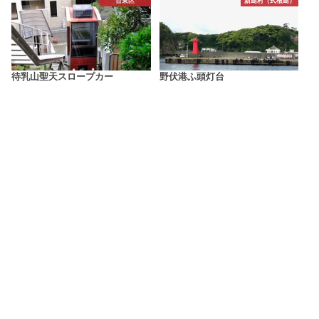
台東区
新島村（式根島）
待乳山聖天スロープカー
野伏港ふ頭灯台