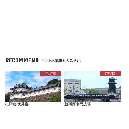
RECOMMEND
こちらの記事も人気です。
千代田区
江戸川区
江戸城 伏見櫓
新川西水門広場