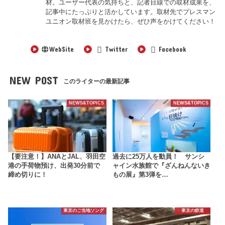
材。ユーザー代表の気持ちと、記者目線での取材成果を、
記事中にたっぷりと活かしています。取材先でプレスマン
ユニオン取材班を見かけたら、ぜひ声をかけてください！
WebSite
Twitter
Facebook
NEW POST
このライターの最新記事
NEWS&TOPICS
NEWS&TOPICS
【要注意！】ANAとJAL、羽田空
過去に25万人を動員！ サンシ
港の手荷物預け、出発30分前で
ャイン水族館で『ざんねんないき
締め切りに！
もの展』第3弾を…
東京のご当地ソング
東京の鉄道