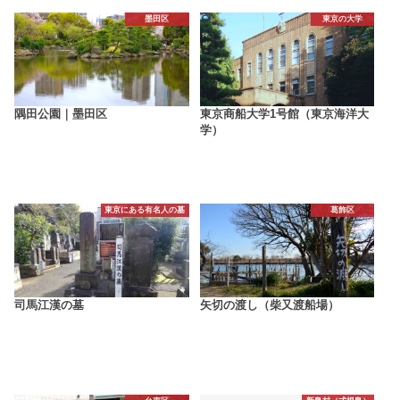
墨田区
東京の大学
隅田公園｜墨田区
東京商船大学1号館（東京海洋大
学）
東京にある有名人の墓
葛飾区
司馬江漢の墓
矢切の渡し（柴又渡船場）