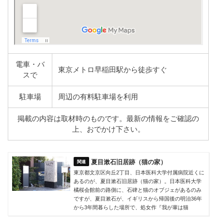
電車・バ
東京メトロ早稲田駅から徒歩すぐ
スで
駐車場
周辺の有料駐車場を利用
掲載の内容は取材時のものです。最新の情報をご確認の
上、おでかけ下さい。
夏目漱石旧居跡（猫の家）
東京都文京区向丘2丁目、日本医科大学付属病院近くに
あるのが、夏目漱石旧居跡（猫の家）。日本医科大学
橘桜会館前の路側に、石碑と猫のオブジェがあるのみ
ですが、夏目漱石が、イギリスから帰国後の明治36年
から3年間暮らした場所で、処女作『我が輩は猫