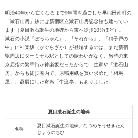
明治40年から亡くなるまで9年間を過ごした早稲田南町の
「漱石山房」跡には新宿区立漱石山房記念館も建ってい
ます（夏目漱石誕生の地碑から東へ徒歩10分ほど）。
漱石の小説『ぼっちゃん』、『それから』、『硝子戸の
中』に神楽坂（かぐらざか）が登場するのは、まだ新宿
駅周辺にターミナル駅としての賑わいがなく、当時の東
京屈指の繁華街が神楽坂だったからで、生家や「漱石山
房」からも徒歩圏内で、原稿用紙を買い求めた「相馬
屋」、贔屓にした寄席「牛込亭」もありました。
夏目漱石誕生の地碑
夏目漱石誕生の地碑／なつめそうせきたん
名称
じょうのちひ