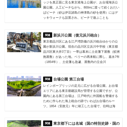
ッジを真正面に見る東京港海上公園が、お台場海浜公
園公園。人工ビーチながら、800mに渡って続くおだい
ばビーチ（砂は伊豆諸島の神津島の砂を使用）にはデ
ッキウォークも設置され、ビーチで遊ぶことも
新浜川公園（復元浜川砲台）
東京都品川区にある江戸湾防備の浜川砲台ゆかりの公
園が新浜川公園。現在の品川区立浜川中学校（東京都
品川区東大井3丁目）一帯は幕末に土佐藩下屋敷（鮫洲
抱屋敷）があった地。ペリーの再来航に際し、嘉永7年
（1854年）、土佐藩も急遽、屋敷内の立会川
台場公園 第三台場
レインボーブリッジの足元に広がる台場公園。お台場
エリアにある東京都建設局が管理する公園ですが、公
園内にある第三台場は、江戸時代に外国船を警備する
ために作られた海上砲台の跡でいわばお台場のルー
ツ。1854（安政元）年に竣工した台場で、往時は海
東京都下には名城（国の特別史跡・国の