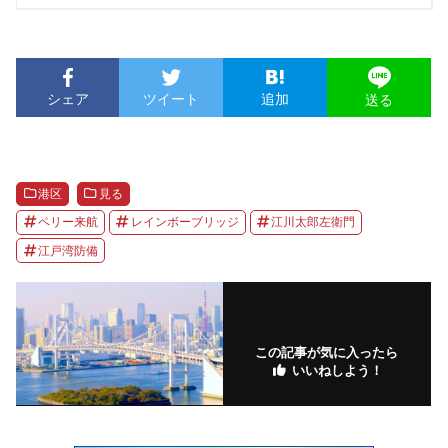
シェア
ツイート
追加
送る
港区
見る
ペリー来航
レインボーブリッジ
江川太郎左衛門
江戸湾防備
この記事が気に入ったら
いいねしよう！