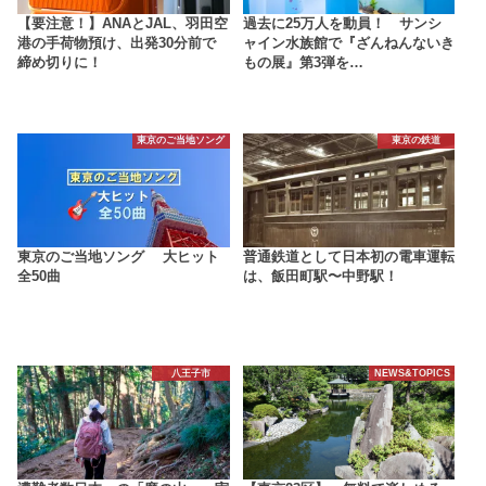
【要注意！】ANAとJAL、羽田空
過去に25万人を動員！ サンシ
港の手荷物預け、出発30分前で
ャイン水族館で『ざんねんないき
締め切りに！
もの展』第3弾を…
東京のご当地ソング
東京の鉄道
東京のご当地ソング 大ヒット
普通鉄道として日本初の電車運転
全50曲
は、飯田町駅〜中野駅！
八王子市
NEWS&TOPICS