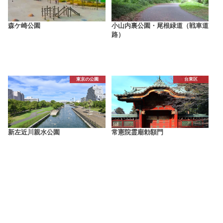
森ケ崎公園
小山内裏公園・尾根緑道（戦車道
路）
東京の公園
台東区
新左近川親水公園
常憲院霊廟勅額門