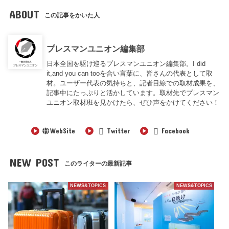
ABOUT
この記事をかいた人
プレスマンユニオン編集部
日本全国を駆け巡るプレスマンユニオン編集部。I did
it,and you can tooを合い言葉に、皆さんの代表として取
材。ユーザー代表の気持ちと、記者目線での取材成果を、
記事中にたっぷりと活かしています。取材先でプレスマン
ユニオン取材班を見かけたら、ぜひ声をかけてください！
WebSite
Twitter
Facebook
NEW POST
このライターの最新記事
NEWS&TOPICS
NEWS&TOPICS