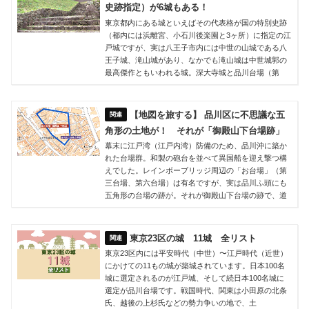
史跡指定）が6城もある！
東京都内にある城といえばその代表格が国の特別史跡
（都内には浜離宮、小石川後楽園と3ヶ所）に指定の江
戸城ですが、実は八王子市内には中世の山城である八
王子城、滝山城があり、なかでも滝山城は中世城郭の
最高傑作ともいわれる城。深大寺城と品川台場（第
【地図を旅する】 品川区に不思議な五
角形の土地が！ それが「御殿山下台場跡」
幕末に江戸湾（江戸内湾）防備のため、品川沖に築か
れた台場群。和製の砲台を並べて異国船を迎え撃つ構
えでした。レインボーブリッジ周辺の「お台場」（第
三台場、第六台場）は有名ですが、実は品川ふ頭にも
五角形の台場の跡が。それが御殿山下台場の跡で、道
東京23区の城 11城 全リスト
東京23区内には平安時代（中世）〜江戸時代（近世）
にかけての11もの城が築城されています。日本100名
城に選定されるのが江戸城、そして続日本100名城に
選定が品川台場です。戦国時代、関東は小田原の北条
氏、越後の上杉氏などの勢力争いの地で、土