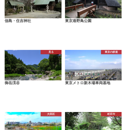
佃島・住吉神社
東京港野鳥公園
見る
東京の鉄道
御岳渓谷
東京メトロ新木場車両基地
大田区
町田市