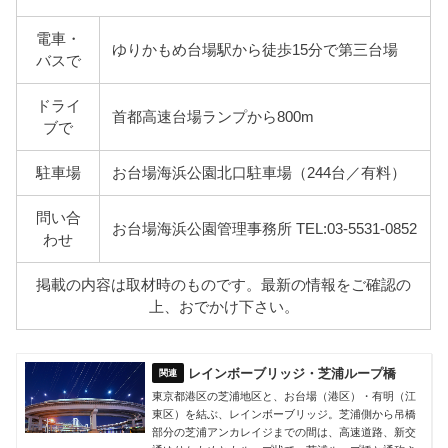
電車・
ゆりかもめ台場駅から徒歩15分で第三台場
バスで
ドライ
首都高速台場ランプから800m
ブで
駐車場
お台場海浜公園北口駐車場（244台／有料）
問い合
お台場海浜公園管理事務所 TEL:03-5531-0852
わせ
掲載の内容は取材時のものです。最新の情報をご確認の
上、おでかけ下さい。
レインボーブリッジ・芝浦ループ橋
東京都港区の芝浦地区と、お台場（港区）・有明（江
東区）を結ぶ、レインボーブリッジ。芝浦側から吊橋
部分の芝浦アンカレイジまでの間は、高速道路、新交