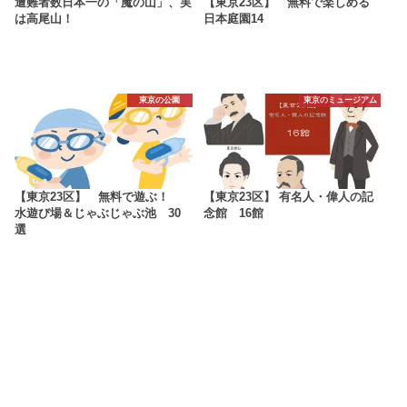
遭難者数日本一の「魔の山」、実
【東京23区】 無料で楽しめる
は高尾山！
日本庭園14
東京の公園
東京のミュージアム
【東京23区】 無料で遊ぶ！
【東京23区】 有名人・偉人の記
水遊び場＆じゃぶじゃぶ池 30
念館 16館
選