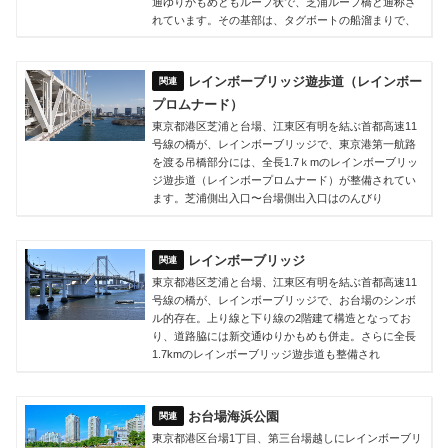
通ゆりかもめともループ状で、芝浦ループ橋と通称さ
れています。その基部は、タグボートの船溜まりで、
レインボーブリッジ遊歩道（レインボー
プロムナード）
東京都港区芝浦と台場、江東区有明を結ぶ首都高速11
号線の橋が、レインボーブリッジで、東京港第一航路
を渡る吊橋部分には、全長1.7ｋmのレインボーブリッ
ジ遊歩道（レインボープロムナード）が整備されてい
ます。芝浦側出入口〜台場側出入口はのんびり
レインボーブリッジ
東京都港区芝浦と台場、江東区有明を結ぶ首都高速11
号線の橋が、レインボーブリッジで、お台場のシンボ
ル的存在。上り線と下り線の2階建て構造となってお
り、道路脇には新交通ゆりかもめも併走。さらに全長
1.7kmのレインボーブリッジ遊歩道も整備され
お台場海浜公園
東京都港区台場1丁目、第三台場越しにレインボーブリ