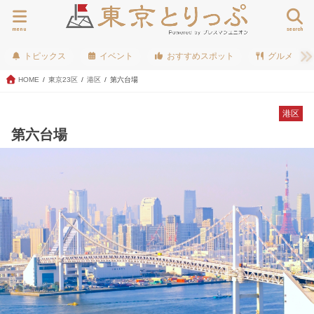
menu
search
トピックス
イベント
おすすめスポット
グルメ
HOME
東京23区
港区
第六台場
港区
第六台場