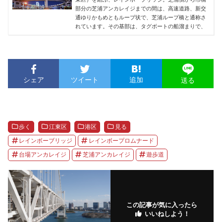
部分の芝浦アンカレイジまでの間は、高速道路、新交
通ゆりかもめともループ状で、芝浦ループ橋と通称さ
れています。その基部は、タグボートの船溜まりで、
シェア
ツイート
追加
送る
歩く
江東区
港区
見る
レインボーブリッジ
レインボープロムナード
台場アンカレイジ
芝浦アンカレイジ
遊歩道
この記事が気に入ったら
いいねしよう！