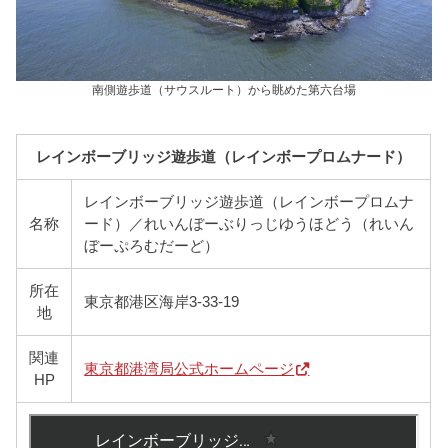
南側遊歩道（サウスルート）から眺めた第六台場
レインボーブリッジ遊歩道（レインボープロムナード）
レインボーブリッジ遊歩道（レインボープロムナ
名称
ード）／れいんぼーぶりっじゆうほどう（れいん
ぼーぷろむだーど）
所在
東京都港区海岸3-33-19
地
関連
東京都港湾局公式ホームページ
HP