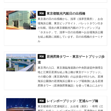
東京都観光汽船日の出桟橋
東京港の日の出桟橋から、浅草（浅草営業所）、お台
場海浜公園、東京ビッグサイト、パレットタウン行き
が出航。現在の東京都観光汽船のフラッグシップは
「ホタルナ」で、浅草〜日の出桟橋〜お台場海浜公園
を結ぶ航路に就航しています。日の出桟橋のターミナ
ル
若洲昇降タワー・東京ゲートブリッジ歩
道
東京湾の入口、東京港臨海道路の中央防波堤外側埋立
地と江東区若洲を結ぶ海上橋が東京ゲートブリッジ。
その都心側（東京港内側）のは歩道が付けられ、若洲
海浜公園側の若洲海浜公園キャンプ場南側にある若洲
昇降タワー（若洲側昇降施設）を使って橋上に上がり
レインボーブリッジ・芝浦ループ橋
東京都港区の芝浦地区と、お台場（港区）・有明（江
東区）を結ぶ、レインボーブリッジ。芝浦側から吊橋