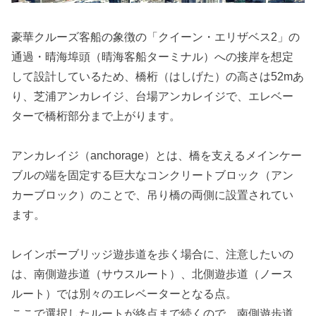
豪華クルーズ客船の象徴の「クイーン・エリザベス2」の
通過・晴海埠頭（晴海客船ターミナル）への接岸を想定
して設計しているため、橋桁（はしげた）の高さは52mあ
り、芝浦アンカレイジ、台場アンカレイジで、エレベー
ターで橋桁部分まで上がります。
アンカレイジ（anchorage）とは、橋を支えるメインケー
ブルの端を固定する巨大なコンクリートブロック（アン
カーブロック）のことで、吊り橋の両側に設置されてい
ます。
レインボーブリッジ遊歩道を歩く場合に、注意したいの
は、南側遊歩道（サウスルート）、北側遊歩道（ノース
ルート）では別々のエレベーターとなる点。
ここで選択したルートが終点まで続くので、南側遊歩道