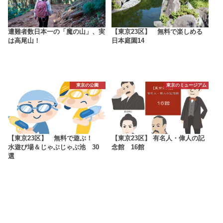
遭難者数日本一の「魔の山」、実
【東京23区】 無料で楽しめる
は高尾山！
日本庭園14
東京の公園
東京のミュージアム
【東京23区】 無料で遊ぶ！
【東京23区】 有名人・偉人の記
水遊び場＆じゃぶじゃぶ池 30
念館 16館
選