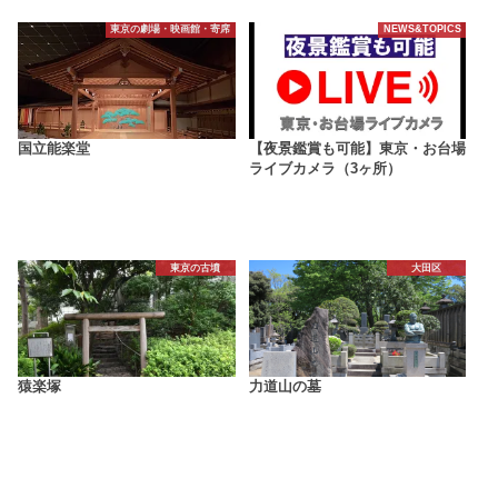
東京の劇場・映画館・寄席
NEWS&TOPICS
国立能楽堂
【夜景鑑賞も可能】東京・お台場
ライブカメラ（3ヶ所）
東京の古墳
大田区
猿楽塚
力道山の墓