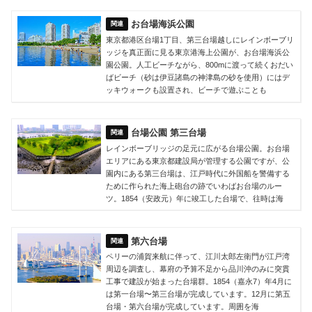
お台場海浜公園
東京都港区台場1丁目、第三台場越しにレインボーブリ
ッジを真正面に見る東京港海上公園が、お台場海浜公
園公園。人工ビーチながら、800mに渡って続くおだい
ばビーチ（砂は伊豆諸島の神津島の砂を使用）にはデ
ッキウォークも設置され、ビーチで遊ぶことも
台場公園 第三台場
レインボーブリッジの足元に広がる台場公園。お台場
エリアにある東京都建設局が管理する公園ですが、公
園内にある第三台場は、江戸時代に外国船を警備する
ために作られた海上砲台の跡でいわばお台場のルー
ツ。1854（安政元）年に竣工した台場で、往時は海
第六台場
ペリーの浦賀来航に伴って、江川太郎左衛門が江戸湾
周辺を調査し、幕府の予算不足から品川沖のみに突貫
工事で建設が始まった台場群。1854（嘉永7）年4月に
は第一台場〜第三台場が完成しています。12月に第五
台場・第六台場が完成しています。周囲を海