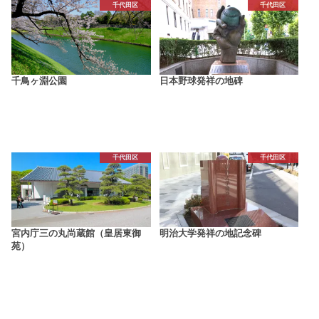
千代田区
千代田区
千鳥ヶ淵公園
日本野球発祥の地碑
千代田区
千代田区
宮内庁三の丸尚蔵館（皇居東御
明治大学発祥の地記念碑
苑）