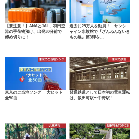
【要注意！】ANAとJAL、羽田空
過去に25万人を動員！ サンシ
港の手荷物預け、出発30分前で
ャイン水族館で『ざんねんないき
締め切りに！
もの展』第3弾を…
東京のご当地ソング
東京の鉄道
東京のご当地ソング 大ヒット
普通鉄道として日本初の電車運転
全50曲
は、飯田町駅〜中野駅！
八王子市
NEWS&TOPICS