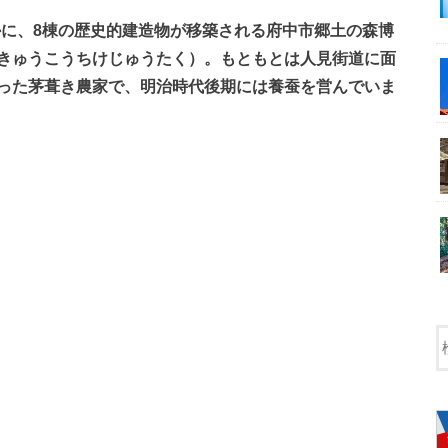
かに、8棟の歴史的建造物が移築される府中市郷土の森博
きゅうこうちけじゅうたく）。もともとは人見街道に面
あった茅葺き農家で、明治時代後期には養蚕を営んでいま