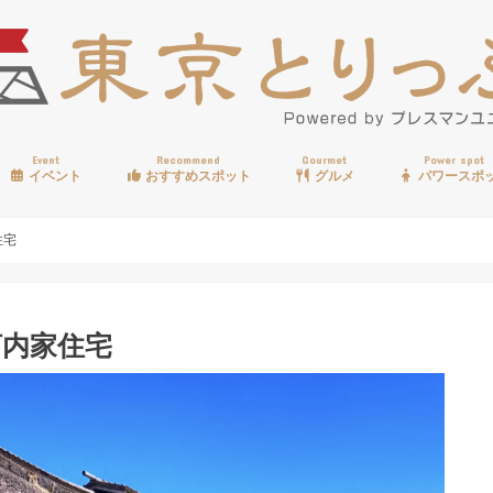
Event
Recommend
Gourmet
Power spot
イベント
おすすめスポット
グルメ
パワースポ
歩く
温泉
見る
買う
遊ぶ
食べる
住宅
河内家住宅