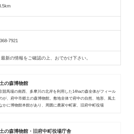
5km
8-7921
。最新の情報をご確認の上、おでかけ下さい。
土の森博物館
京競馬場の南西、多摩川の北岸を利用した14haの森全体がフィール
のが、府中市郷土の森博物館。敷地全体で府中の自然、地形、風土
なかに博物館本館があり、周囲に農家や町家、旧府中町役場
土の森博物館・旧府中町役場庁舎