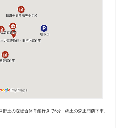
ス郷土の森総合体育館行きで6分、郷土の森正門前下車、