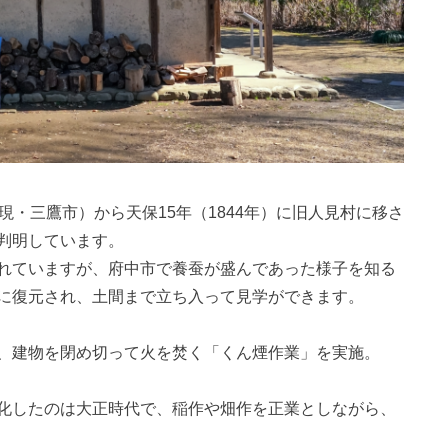
現・三鷹市）から天保15年（1844年）に旧人見村に移さ
判明しています。
れていますが、府中市で養蚕が盛んであった様子を知る
に復元され、土間まで立ち入って見学ができます。
、建物を閉め切って火を焚く「くん煙作業」を実施。
化したのは大正時代で、稲作や畑作を正業としながら、