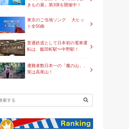
きもの展』第3弾を開催中！
東京のご当地ソング 大ヒッ
ト全50曲
普通鉄道として日本初の電車運
転は、飯田町駅〜中野駅！
遭難者数日本一の「魔の山」、
実は高尾山！