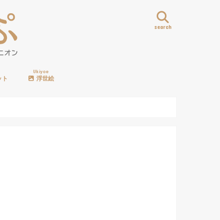
search
Ukiyoe
ット
浮世絵