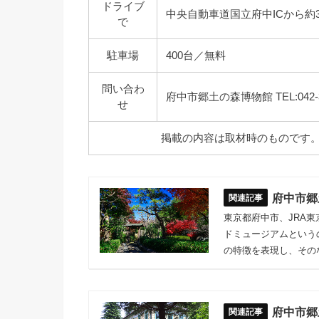
ドライブ
中央自動車道国立府中ICから約3.
で
駐車場
400台／無料
問い合わ
府中市郷土の森博物館 TEL:042-36
せ
掲載の内容は取材時のものです
府中市郷
東京都府中市、JRA東
ドミュージアムという
の特徴を表現し、その
府中市郷