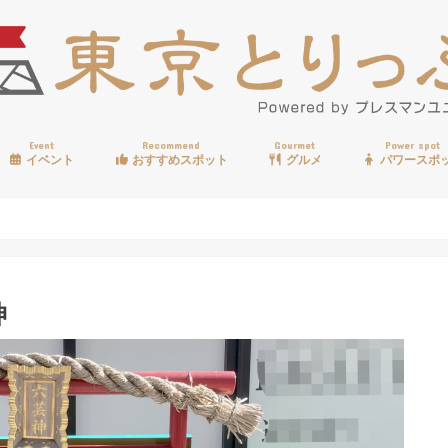
Event
Recommend
Gourmet
Power spot
イベント
おすすめスポット
グルメ
パワースポ
歩く
温泉
見る
買う
遊ぶ
食べる
神