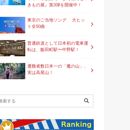
きもの展』第3弾を開催中！
東京のご当地ソング 大ヒッ
ト全50曲
普通鉄道として日本初の電車運
転は、飯田町駅〜中野駅！
遭難者数日本一の「魔の山」、
実は高尾山！