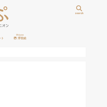
search
Ukiyoe
ット
浮世絵