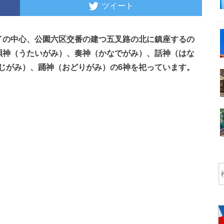
ツイート
イの中心、公園六区交番の建つ五叉路の北に鎮座するの
唄神（うたいがみ）、奏神（かなでがみ）、話神（はな
じがみ）、踊神（おどりがみ）の6神を祀っています。