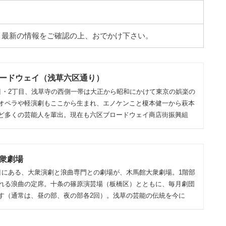
。最新の情報をご確認の上、おでかけ下さい。
ードウェイ（浅草六区通り）
目・2丁目、浅草寺の西側一帯は大正から昭和にかけて東京の娯楽の
オペラや軽演劇もここから生まれ、エノケンこと榎本健一から萩本
ど多くの芸能人を輩出。現在も六区ブロードウェイ商店街振興組
衆劇場
目にある、大衆演劇と浪曲専門との劇場が、木馬館大衆劇場。1階部
れる浪曲の定席。十条の篠原演芸場（板橋区）とともに、毎月劇団
す（通常は、昼の部、夜の部各2回）。浅草の芸能の伝統を今に