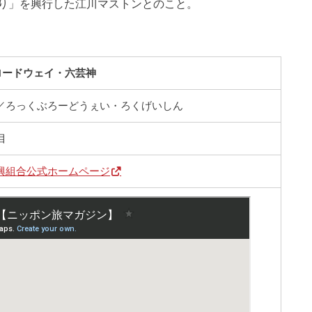
り」を興行した江川マストンとのこと。
ロードウェイ・六芸神
／ろっくぶろーどうぇい・ろくげいしん
目
興組合公式ホームページ