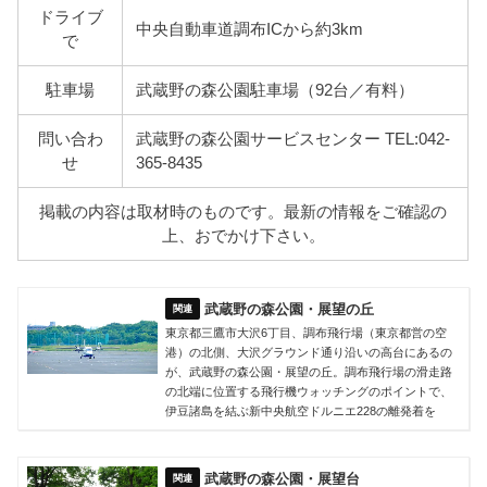
ドライブ
中央自動車道調布ICから約3km
で
駐車場
武蔵野の森公園駐車場（92台／有料）
問い合わ
武蔵野の森公園サービスセンター TEL:042-
せ
365-8435
掲載の内容は取材時のものです。最新の情報をご確認の
上、おでかけ下さい。
武蔵野の森公園・展望の丘
東京都三鷹市大沢6丁目、調布飛行場（東京都営の空
港）の北側、大沢グラウンド通り沿いの高台にあるの
が、武蔵野の森公園・展望の丘。調布飛行場の滑走路
の北端に位置する飛行機ウォッチングのポイントで、
伊豆諸島を結ぶ新中央航空ドルニエ228の離発着を
武蔵野の森公園・展望台