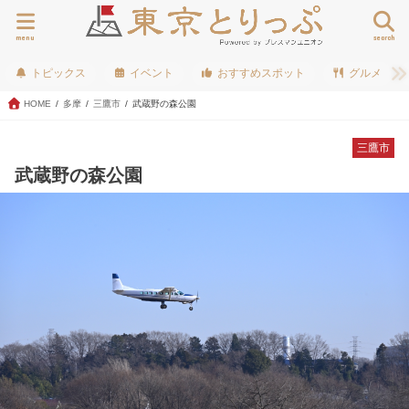
menu
search
トピックス
イベント
おすすめスポット
グルメ
HOME
多摩
三鷹市
武蔵野の森公園
三鷹市
武蔵野の森公園