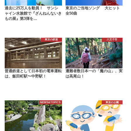
過去に25万人を動員！ サンシ
東京のご当地ソング 大ヒット
ャイン水族館で『ざんねんないき
全50曲
もの展』第3弾を…
東京の鉄道
八王子市
普通鉄道として日本初の電車運転
遭難者数日本一の「魔の山」、実
は、飯田町駅〜中野駅！
は高尾山！
NEWS&TOPICS
東京の公園