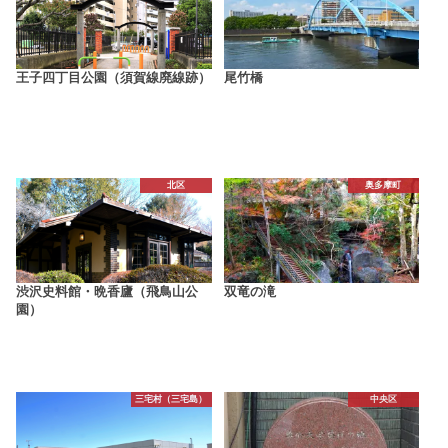
王子四丁目公園（須賀線廃線跡）
尾竹橋
北区
奥多摩町
渋沢史料館・晩香廬（飛鳥山公
双竜の滝
園）
三宅村（三宅島）
中央区