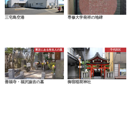
三宅島空港
専修大学発祥の地碑
東京にある有名人の墓
千代田区
善福寺・福沢諭吉の墓
御宿稲荷神社