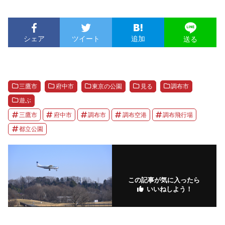
シェア
ツイート
追加
送る
三鷹市
府中市
東京の公園
見る
調布市
遊ぶ
三鷹市
府中市
調布市
調布空港
調布飛行場
都立公園
この記事が気に入ったら
いいねしよう！