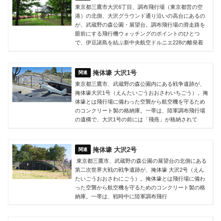
東京都三鷹市大沢6丁目、調布飛行場（東京都営の空
港）の北側、大沢グラウンド通り沿いの高台にあるの
が、武蔵野の森公園・展望台。調布飛行場の滑走路を
眼前にする飛行機ウォッチングのポイントのひとつ
で、伊豆諸島を結ぶ新中央航空ドルニエ228の離発着
掩体壕 大沢1号
東京都三鷹市、武蔵野の森公園内にある戦争遺跡が、
掩体壕大沢1号（えんたいごうおおさわいちごう）。掩
体壕とは飛行場に備わった空襲から航空機を守るため
のコンクリート製の格納庫。一帯は、陸軍調布飛行場
の遺構で、大沢1号の前には「飛燕」が格納されて
掩体壕 大沢2号
東京都三鷹市、武蔵野の森公園の展望台の北側にある
第二次世界大戦の戦争遺跡が、掩体壕 大沢2号（えん
たいごうおおさわにごう）。掩体壕とは飛行場に備わ
った空襲から航空機を守るためのコンクリート製の格
納庫。一帯は、戦時中に陸軍調布飛行