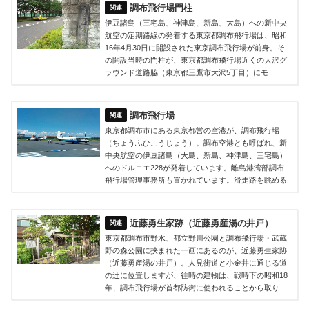
調布飛行場門柱
伊豆諸島（三宅島、神津島、新島、大島）への新中央
航空の定期路線の発着する東京都調布飛行場は、昭和
16年4月30日に開設された東京調布飛行場が前身。そ
の開設当時の門柱が、東京都調布飛行場近くの大沢グ
ラウンド道路脇（東京都三鷹市大沢5丁目）にモ
調布飛行場
東京都調布市にある東京都営の空港が、調布飛行場
（ちょうふひこうじょう）。調布空港とも呼ばれ、新
中央航空の伊豆諸島（大島、新島、神津島、三宅島）
へのドルニエ228が発着しています。離島港湾部調布
飛行場管理事務所も置かれています。滑走路を眺める
近藤勇生家跡（近藤勇産湯の井戸）
東京都調布市野水、都立野川公園と調布飛行場・武蔵
野の森公園に挟まれた一画にあるのが、近藤勇生家跡
（近藤勇産湯の井戸）。人見街道と小金井に通じる道
の辻に位置しますが、往時の建物は、戦時下の昭和18
年、調布飛行場が首都防衛に使われることから取り