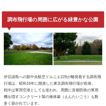
調布飛行場の周囲に広がる緑豊かな公園
伊豆諸島への新中央航空ドルニエ228が離発着する調布飛
行場は、昭和16年に開港した東京調布飛行場が前身。
戦中は軍用空港としても使われ、周囲に首都防衛の軍用
機を隠すコンクリート製の掩体壕（えんたいごう）も数
多く築かれています。