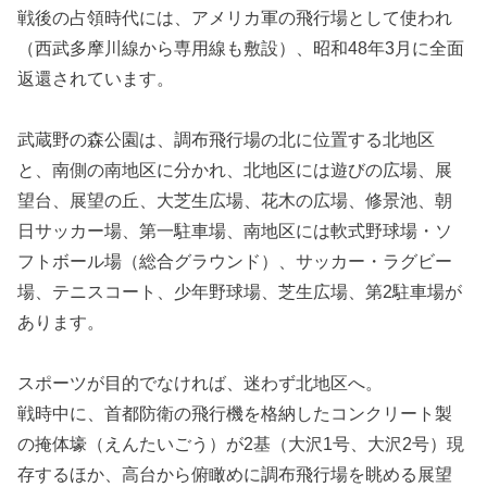
戦後の占領時代には、アメリカ軍の飛行場として使われ
（西武多摩川線から専用線も敷設）、昭和48年3月に全面
返還されています。
武蔵野の森公園は、調布飛行場の北に位置する北地区
と、南側の南地区に分かれ、北地区には遊びの広場、展
望台、展望の丘、大芝生広場、花木の広場、修景池、朝
日サッカー場、第一駐車場、南地区には軟式野球場・ソ
フトボール場（総合グラウンド）、サッカー・ラグビー
場、テニスコート、少年野球場、芝生広場、第2駐車場が
あります。
スポーツが目的でなければ、迷わず北地区へ。
戦時中に、首都防衛の飛行機を格納したコンクリート製
の掩体壕（えんたいごう）が2基（大沢1号、大沢2号）現
存するほか、高台から俯瞰めに調布飛行場を眺める展望