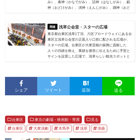
み）、奏神（かなでがみ）、話神（はなしがみ）、戯
神（おどけがみ）、演神（えんじがみ）、踊神（おど
浅草公会堂・スターの広場
東京都台東区浅草1丁目、六区ブロードウェイにある台
東区立浅草公会堂の正面入り口前に配される広場が、
スターの広場。台東区が大衆芸能の振興に貢献した
人々の功績を称え、業績を後世に伝えるために手型と
サインを設置した広場で、浅草らしい観光スポットと
シェア
ツイート
追加
送る
台東区
東京の劇場・映画館・寄席
見る
台東区
大衆演劇
木馬亭
浅草
浪曲