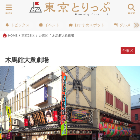
menu
search
トピックス
イベント
おすすめスポット
グルメ
HOME
東京23区
台東区
木馬館大衆劇場
台東区
木馬館大衆劇場