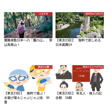
八王子市
NEWS&TOPICS
遭難者数日本一の「魔の山」、実
【東京23区】 無料で楽しめる
は高尾山！
日本庭園14
東京の公園
東京のミュージアム
【東京23区】 無料で遊ぶ！
【東京23区】 有名人・偉人の記
水遊び場＆じゃぶじゃぶ池 30
念館 16館
選