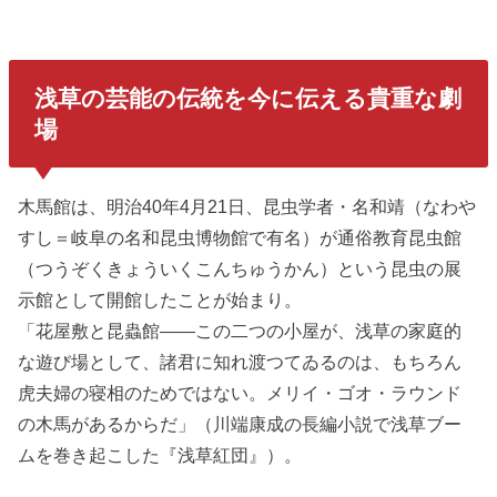
浅草の芸能の伝統を今に伝える貴重な劇
場
木馬館は、明治40年4月21日、昆虫学者・名和靖（なわや
すし＝岐阜の名和昆虫博物館で有名）が通俗教育昆虫館
（つうぞくきょういくこんちゅうかん）という昆虫の展
示館として開館したことが始まり。
「花屋敷と昆蟲館――この二つの小屋が、浅草の家庭的
な遊び場として、諸君に知れ渡つてゐるのは、もちろん
虎夫婦の寝相のためではない。メリイ・ゴオ・ラウンド
の木馬があるからだ」（川端康成の長編小説で浅草ブー
ムを巻き起こした『浅草紅団』）。