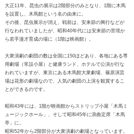
大正11年、昆虫の展示は2階部分のみとなり、1階に木馬
を設置し、木馬館という名の由来に。
その後、昆虫展示が消え、戦前は、安来節の興行などが
行なわれていましたが、昭和40年代には安来節の苦境か
ら若手漫才育成の場に（1階は映画館）。
大衆演劇の劇団の数は全国に150ほどあり、各地にある専
用劇場（常設小屋）と健康ランド、ホテルで公演が行な
われていますが、東京にある木馬館大衆劇場、篠原演芸
場は花形の劇場なので、人気の劇団の上演を観賞するこ
とができるのです。
昭和43年には、1階が映画館からストリップ小屋「木馬ミ
ュージックホール」、そして昭和45年に浪曲定席「木馬
亭」に。
昭和52年から2階部分が大衆演劇の劇場となっています。