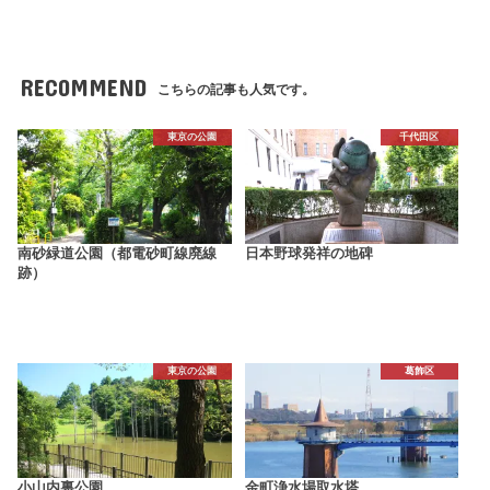
RECOMMEND
こちらの記事も人気です。
東京の公園
千代田区
南砂緑道公園（都電砂町線廃線
日本野球発祥の地碑
跡）
東京の公園
葛飾区
小山内裏公園
金町浄水場取水塔