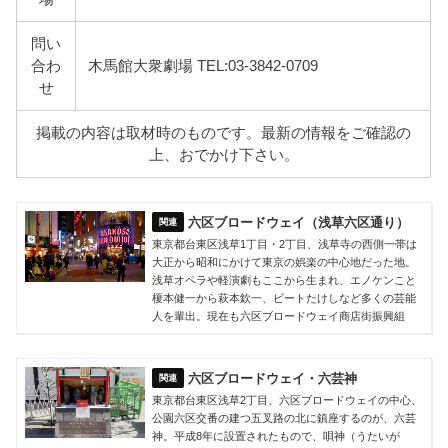
問い
合わ
木馬館大衆劇場 TEL:03-3842-0709
せ
掲載の内容は取材時のものです。最新の情報をご確認の
上、おでかけ下さい。
六区ブロードウェイ（浅草六区通り）
東京都台東区浅草1丁目・2丁目、浅草寺の西側一帯は
大正から昭和にかけて東京の娯楽の中心地だった地。
浅草オペラや軽演劇もここから生まれ、エノケンこと
榎本健一から萩本欽一、ビートたけしなど多くの芸能
人を輩出。現在も六区ブロードウェイ商店街振興組
六区ブロードウェイ・六芸神
東京都台東区浅草2丁目、六区ブロードウェイの中心、
公園六区交番の建つ五叉路の北に鎮座するのが、六芸
神。平成8年に設置されたもので、唄神（うたいが