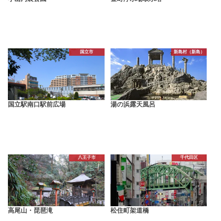
国立市
新島村（新島）
国立駅南口駅前広場
湯の浜露天風呂
八王子市
千代田区
高尾山・琵琶滝
松住町架道橋