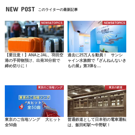
NEW POST
このライターの最新記事
NEWS&TOPICS
NEWS&TOPICS
【要注意！】ANAとJAL、羽田空
過去に25万人を動員！ サンシ
港の手荷物預け、出発30分前で
ャイン水族館で『ざんねんないき
締め切りに！
もの展』第3弾を…
東京のご当地ソング
東京の鉄道
東京のご当地ソング 大ヒット
普通鉄道として日本初の電車運転
全50曲
は、飯田町駅〜中野駅！