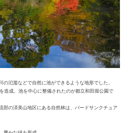
川の氾濫などで自然に池ができるような地形でした。
池を造成、池を中心に整備されたのが都立和田堀公園で
流部の済美山地区にある自然林は、バードサンクチュア
、豊かな緑を形成。