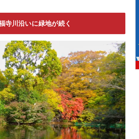
福寺川
沿いに緑地が続く