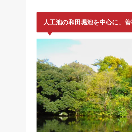
人工池の和田堀
池を中心に、
善