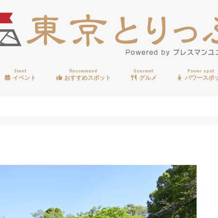
Event
Recommend
Gourmet
Power spot
イベント
おすすめスポット
グルメ
パワースポ
歩く
温泉
見る
買う
遊ぶ
食べる