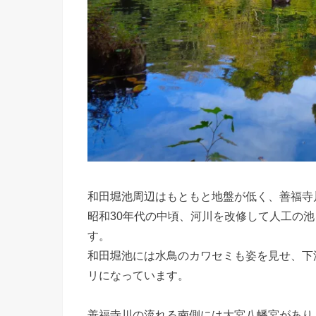
和田堀
池周辺はもともと地盤が低く、善福寺
昭和30年代の中頃、河川を改修して人工の
す。
和田堀池には水鳥のカワセミも姿を見せ、下
リになっています。
善福寺川の流れる南側には大宮八幡宮があり