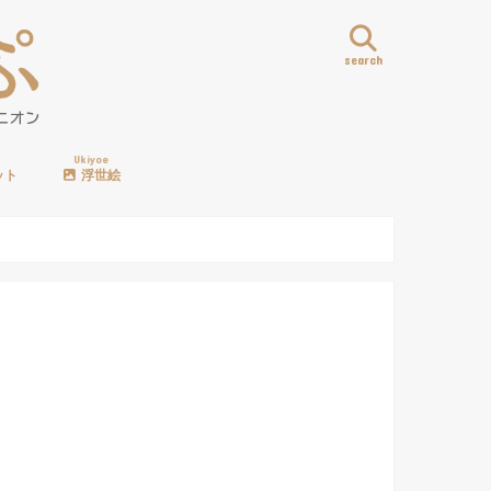
search
Ukiyoe
ット
浮世絵