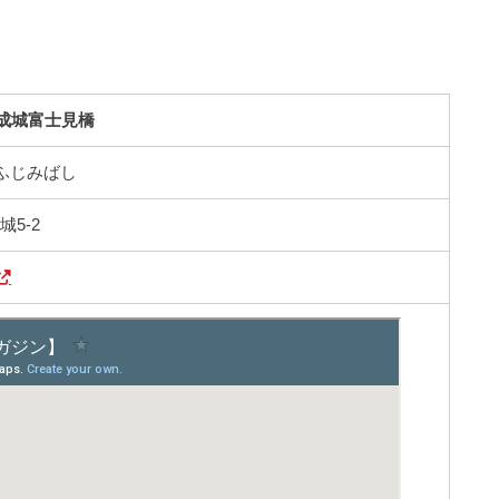
成城富士見橋
ふじみばし
5-2