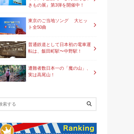
きもの展』第3弾を開催中！
東京のご当地ソング 大ヒッ
ト全50曲
普通鉄道として日本初の電車運
転は、飯田町駅〜中野駅！
遭難者数日本一の「魔の山」、
実は高尾山！