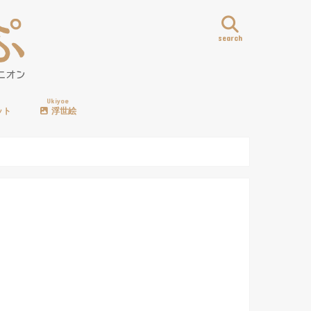
search
Ukiyoe
ット
浮世絵