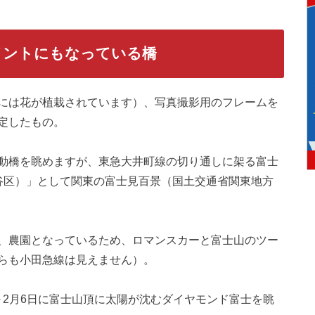
イントにもなっている橋
には花が植栽されています）、写真撮影用のフレームを
定したもの。
動橋を眺めますが、東急大井町線の切り通しに架る富士
谷区）」として
関東の富士見百景（国土交通省関東地方
、農園となっているため、ロマンスカーと富士山のツー
らも小田急線は見えません）。
～
2月6日に富士山頂に太陽が沈むダイヤモンド富士を眺