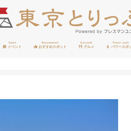
Event
Recommend
Gourmet
Power spot
イベント
おすすめスポット
グルメ
パワースポ
歩く
温泉
見る
買う
遊ぶ
食べる