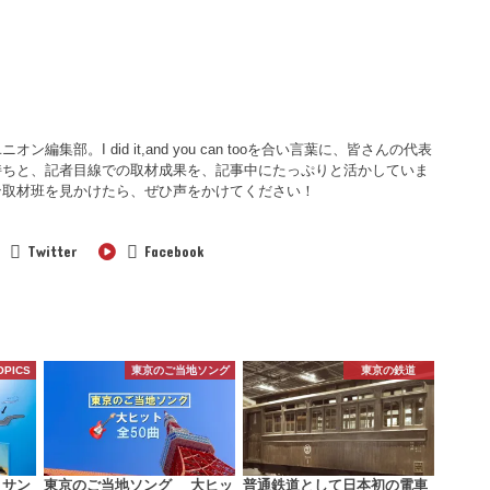
集部。I did it,and you can tooを合い言葉に、皆さんの代表
持ちと、記者目線での取材成果を、記事中にたっぷりと活かしていま
ン取材班を見かけたら、ぜひ声をかけてください！
Twitter
Facebook
OPICS
東京のご当地ソング
東京の鉄道
 サン
東京のご当地ソング 大ヒッ
普通鉄道として日本初の電車