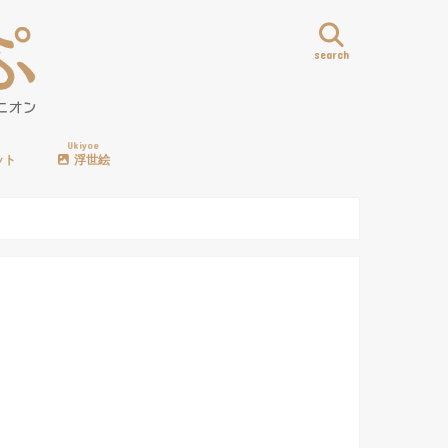
search
Ukiyoe
ット
浮世絵