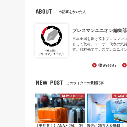
ABOUT
この記事をかいた人
プレスマンユニオン編集部
日本全国を駆け巡るプレスマンユニオン編
として取材。ユーザー代表の気
す。取材先でプレスマンユニオ
WebSite
NEW POST
このライターの最新記事
NEWS&TOPICS
NEWS&T
【要注意！】ANAとJAL、羽
過去に25万人を動員！