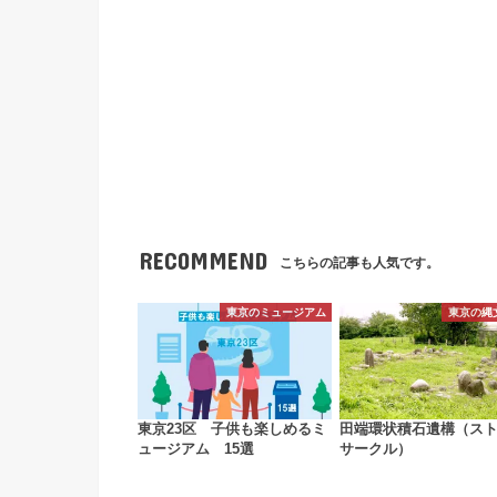
RECOMMEND
こちらの記事も人気です。
東京のミュージアム
東京の縄
東京23区 子供も楽しめるミ
田端環状積石遺構（ス
ュージアム 15選
サークル）