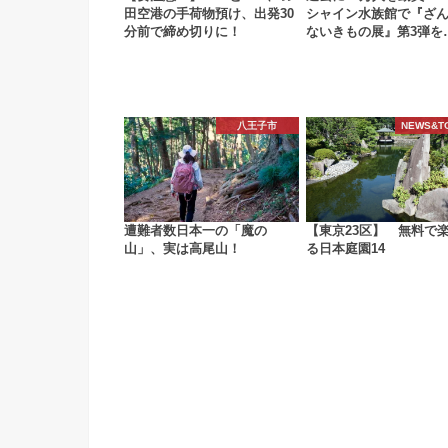
田空港の手荷物預け、出発30
シャイン水族館で『ざ
分前で締め切りに！
ないきもの展』第3弾を
八王子市
NEWS&T
遭難者数日本一の「魔の
【東京23区】 無料で
山」、実は高尾山！
る日本庭園14