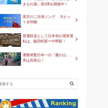
きもの展』第3弾を開催中！
東京のご当地ソング 大ヒッ
ト全50曲
普通鉄道として日本初の電車運
転は、飯田町駅〜中野駅！
遭難者数日本一の「魔の山」、
実は高尾山！