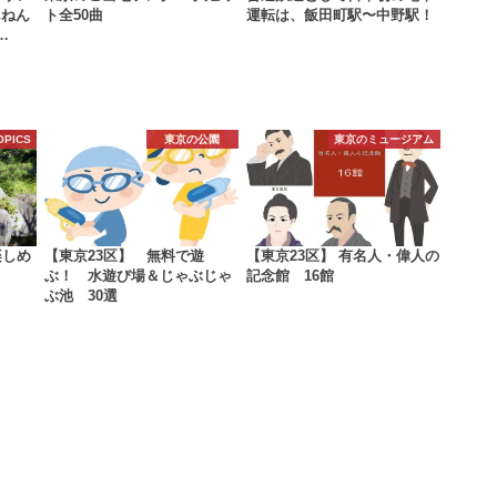
んねん
ト全50曲
運転は、飯田町駅〜中野駅！
…
OPICS
東京の公園
東京のミュージアム
楽しめ
【東京23区】 無料で遊
【東京23区】 有名人・偉人の
ぶ！ 水遊び場＆じゃぶじゃ
記念館 16館
ぶ池 30選