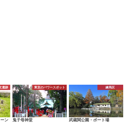
文遺跡
東京のパワースポット
練馬区
トーン
鬼子母神堂
武蔵関公園・ボート場