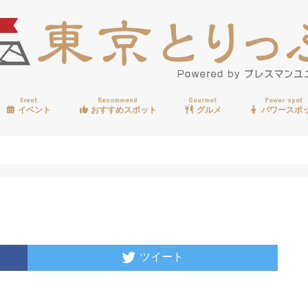
Event
Recommend
Gourmet
Power spot
イベント
おすすめスポット
グルメ
パワースポ
歩く
温泉
見る
買う
遊ぶ
食べる
ツイート