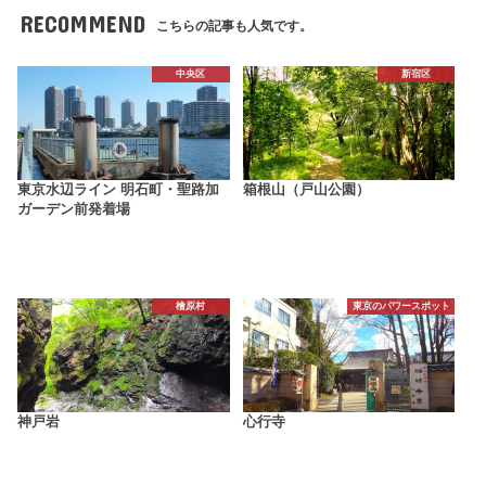
RECOMMEND
こちらの記事も人気です。
中央区
新宿区
東京水辺ライン 明石町・聖路加
箱根山（戸山公園）
ガーデン前発着場
檜原村
東京のパワースポット
神戸岩
心行寺