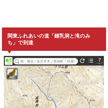
関東ふれあいの道「鍾乳洞と滝のみ
ち」で到達