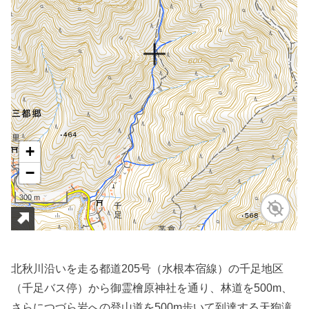
北秋川沿いを走る都道205号（水根本宿線）の千足地区
（千足バス停）から御霊檜原神社を通り、林道を500m、
さらにつづら岩への登山道を500m歩いて到達する天狗滝