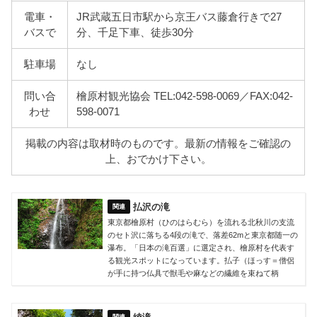
電車・
JR武蔵五日市駅から京王バス藤倉行きで27
バスで
分、千足下車、徒歩30分
駐車場
なし
問い合
檜原村観光協会 TEL:042-598-0069／FAX:042-
わせ
598-0071
掲載の内容は取材時のものです。最新の情報をご確認の
上、おでかけ下さい。
払沢の滝
東京都檜原村（ひのはらむら）を流れる北秋川の支流
のセト沢に落ちる4段の滝で、落差62mと東京都随一の
瀑布。「日本の滝百選」に選定され、檜原村を代表す
る観光スポットになっています。払子（ほっす＝僧侶
が手に持つ仏具で獣毛や麻などの繊維を束ねて柄