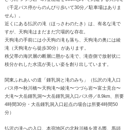
（千足バス停からのんびり歩いて30分／駐車場はありま
せん）。
近くにある払沢の滝（ほっさわのたき）は、有名な滝で
すが、天狗滝はまだまだ穴場的な存在。
天狗滝の手前には小天狗の滝も落ち、天狗滝の奥には綾
滝（天狗滝から徒歩30分）があります。
秩父帯の海沢層の断層に懸かる滝で、滝壺側で放射状に
枝分かれした水流が美しい姿を創り出しています。
関東ふれあいの道「鍾乳洞と滝のみち」（払沢の滝入口
バス停〜秋川橋〜天狗滝〜綾滝〜つづら岩〜富士見台〜
大滝〜大岳鍾乳洞〜大岳鍾乳洞入口バス停／8.9km、所要
4時間30分・大岳鍾乳洞入口起点の場合は所要4時間50
分）
払沢の滝への入口、本宿地区の北秋川橋を渡る際、馬頭