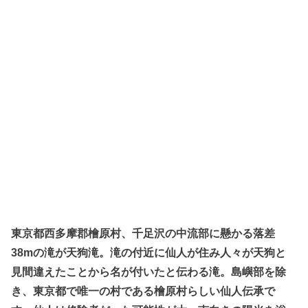
東京都西多摩郡檜原村、千足沢の中流部に懸かる落差
38mの滝が天狗滝。滝の付近に仙人が住み人々が天狗と
見間違えたことから名が付いたと伝わる滝。島嶼部を除
き、東京都で唯一の村である檜原村らしい仙人伝承で