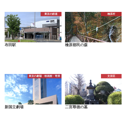
東京の鉄道
檜原村
布田駅
檜原都民の森
東京の劇場・映画館・寄席
文京区
新国立劇場
二宮尊徳の墓