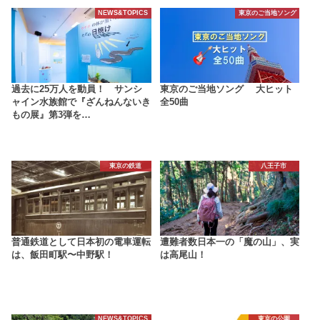
NEWS&TOPICS
東京のご当地ソング
過去に25万人を動員！ サンシ
東京のご当地ソング 大ヒット
ャイン水族館で『ざんねんないき
全50曲
もの展』第3弾を…
東京の鉄道
八王子市
普通鉄道として日本初の電車運転
遭難者数日本一の「魔の山」、実
は、飯田町駅〜中野駅！
は高尾山！
NEWS&TOPICS
東京の公園