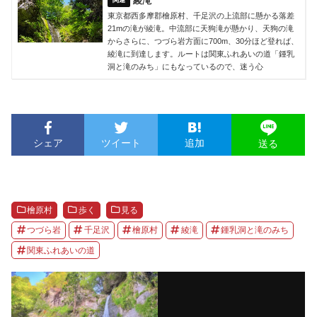
綾滝
東京都西多摩郡檜原村、千足沢の上流部に懸かる落差
21mの滝が綾滝。中流部に天狗滝が懸かり、天狗の滝
からさらに、つづら岩方面に700m、30分ほど登れば、
綾滝に到達します。ルートは関東ふれあいの道「鍾乳
洞と滝のみち」にもなっているので、迷う心
シェア
ツイート
追加
送る
檜原村
歩く
見る
つづら岩
千足沢
檜原村
綾滝
鍾乳洞と滝のみち
関東ふれあいの道