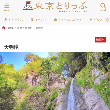
menu
search
トピックス
イベント
おすすめスポット
グルメ
HOME
多摩
檜原村
天狗滝
檜原村
天狗滝