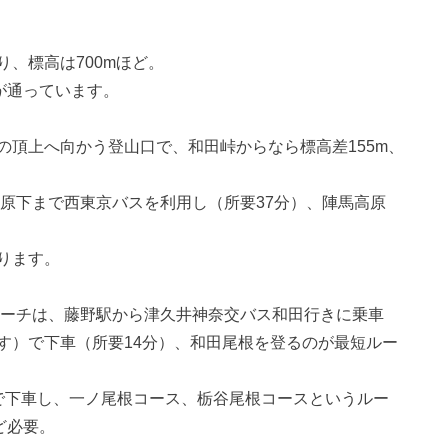
、標高は700mほど。
が通っています。
の頂上へ向かう登山口で、和田峠からなら標高差155m、
高原下まで西東京バスを利用し（所要37分）、陣馬高原
ります。
ローチは、藤野駅から津久井神奈交バス和田行きに乗車
す）で下車（所要14分）、和田尾根を登るのが最短ルー
で下車し、一ノ尾根コース、栃谷尾根コースというルー
ど必要。