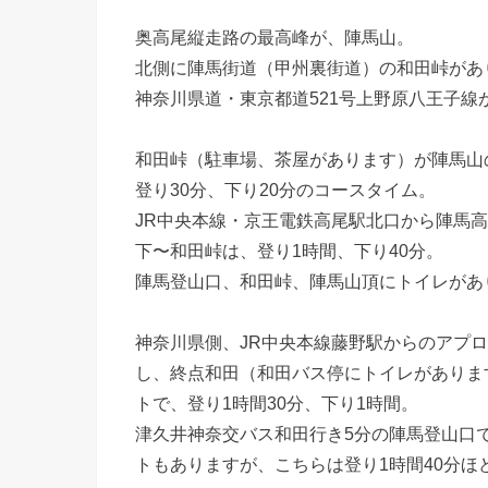
奥高尾縦走路の最高峰が、陣馬山。
北側に陣馬街道（甲州裏街道）の和田峠があり
神奈川県道・東京都道521号上野原八王子線
和田峠（駐車場、茶屋があります）が陣馬山
登り30分、下り20分のコースタイム。
JR中央本線・京王電鉄高尾駅北口から陣馬
下〜和田峠は、登り1時間、下り40分。
陣馬登山口、和田峠、陣馬山頂にトイレがあ
神奈川県側、JR中央本線藤野駅からのアプ
し、終点和田（和田バス停にトイレがありま
トで、登り1時間30分、下り1時間。
津久井神奈交バス和田行き5分の陣馬登山口
トもありますが、こちらは登り1時間40分ほ