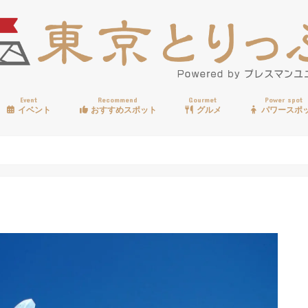
Event
Recommend
Gourmet
Power spot
イベント
おすすめスポット
グルメ
パワースポ
歩く
温泉
見る
買う
遊ぶ
食べる