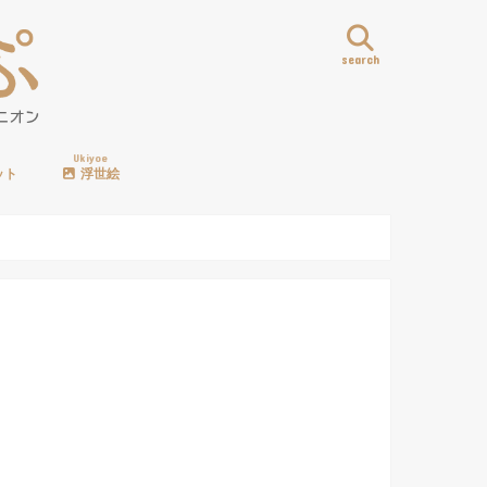
search
Ukiyoe
ット
浮世絵