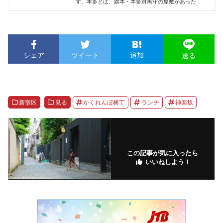
す。本多とは、旗本・本多対馬守の屋敷があった
シェア
ツイート
追加
送る
新宿区
見る
かくれんぼ横丁
ランチ
神楽坂
この記事が気に入ったら
いいねしよう！