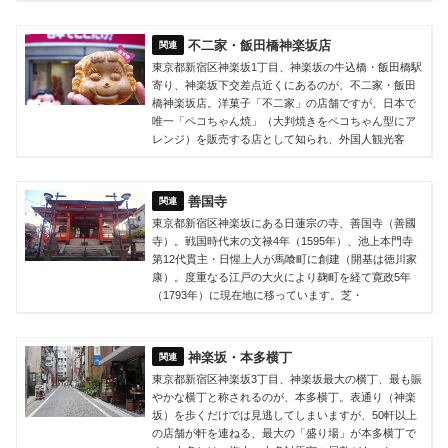
不二家・飯田橋神楽坂店
東京都新宿区神楽坂1丁目、神楽坂の牛込橋・飯田橋駅
寄り、神楽坂下交差点近くにあるのが、不二家・飯田
橋神楽坂店。洋菓子「不二家」の店舗ですが、日本で
唯一「ペコちゃん焼」（大判焼きをペコちゃん型にア
レンジ）を販売する店として知られ、外国人観光客
善国寺
東京都新宿区神楽坂にある日蓮宗の寺、善国寺（善國
寺）。戦国時代末の文禄4年（1595年）、池上本門寺
第12代貫主・日惺上人が馬喰町に創建（開基は徳川家
康）。度重なる江戸の大火により麹町を経て寛政5年
（1793年）に現在地に移っています。芝・
神楽坂・本多横丁
東京都新宿区神楽坂3丁目、神楽坂最大の横丁、最も賑
やかな横丁と称されるのが、本多横丁。表通り（神楽
坂）を歩くだけでは見逃してしまいますが、50軒以上
の店舗が軒を連ねる、最大の「盛り場」が本多横丁で