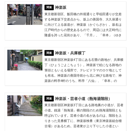
神楽坂
東京都新宿区、飯田橋の外堀通りと早稲田通りが交差
する神楽坂下交差点から、坂上の善国寺、大久保通り
に向けて上る坂道が、神楽坂（かぐらざか）。坂名は
江戸時代からの歴史あるもので、周辺には大正時代に
隆盛を誇った花街があり、「千月」、「幸本」（ゆき
神楽坂・兵庫横丁
東京都新宿区神楽坂4丁目にある石畳の路地が、兵庫横
丁（ひょうごよこちょう）。神楽坂で絵になる路地の
筆頭ともいえる場所で、テレビドラマのロケ地として
も有名。神楽坂の善国寺前から北に伸びる路地で、神
楽坂の料亭4軒のうち、料亭「八仙」、「幸本」の
神楽坂・芸者小道（熱海湯階段）
東京都新宿区神楽坂3丁目にある路地裏の小道が、芸者
小道。銭湯「熱海湯」横の階段のため熱海湯階段とも
呼ばれています。芸者小道の名があるのは、階段を上
りきった見番横丁に、神楽坂検番（東京神楽坂組合稽
古場）があるため。芸者衆が上り下りした小道とい