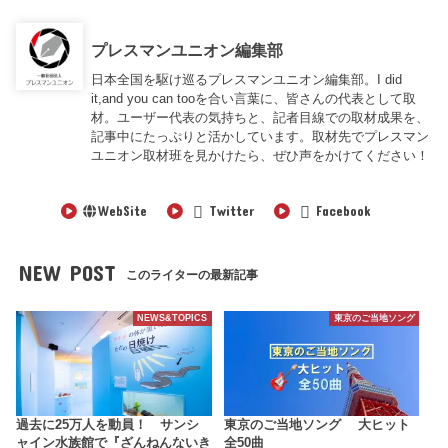
プレスマンユニオン編集部
日本全国を駆け巡るプレスマンユニオン編集部。I did
it,and you can tooを合い言葉に、皆さんの代表として取
材。ユーザー代表の気持ちと、記者目線での取材成果を、
記事中にたっぷりと活かしています。取材先でプレスマン
ユニオン取材班を見かけたら、ぜひ声をかけてください！
WebSite
Twitter
Facebook
NEW POST
このライターの最新記事
NEWS&TOPICS
東京のご当地ソング
過去に25万人を動員！ サンシ
東京のご当地ソング 大ヒット
ャイン水族館で『ざんねんないき
全50曲