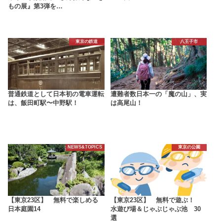
もの展』第3弾を…
東京の鉄道
八王子市
普通鉄道として日本初の電車運転
遭難者数日本一の「魔の山」、実
は、飯田町駅〜中野駅！
は高尾山！
NEWS&TOPICS
東京の公園
【東京23区】 無料で楽しめる
【東京23区】 無料で遊ぶ！
日本庭園14
水遊び場＆じゃぶじゃぶ池 30
選