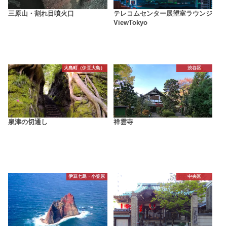
三原山・割れ目噴火口
テレコムセンター展望室ラウンジ
ViewTokyo
大島町（伊豆大島）
渋谷区
泉津の切通し
祥雲寺
伊豆七島・小笠原
中央区