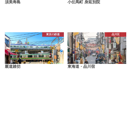
須美寿島
小伝馬町 身延別院
東京の鉄道
品川区
厩道踏切
東海道・品川宿