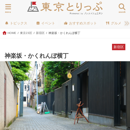
menu
search
トピックス
イベント
おすすめスポット
グルメ
HOME
東京23区
新宿区
神楽坂・かくれんぼ横丁
新宿区
神楽坂・かくれんぼ横丁