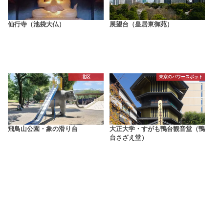
仙行寺（池袋大仏）
展望台（皇居東御苑）
北区
東京のパワースポット
飛鳥山公園・象の滑り台
大正大学・すがも鴨台観音堂（鴨
台さざえ堂）