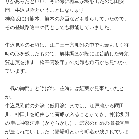
りがあったといい、その際に将軍が城を出たのも田安
門、牛込見附ということになります。
神楽坂には旗本、旗本の家臣なども暮らしていたので、
その登城路途中の門としても機能していました。
牛込見附の石垣は、江戸三十六見附の中でも最もよく往
時の形を残したもので、解体調査の際には普請した蜂須
賀忠英を指す「松平阿波守」の刻印も角石から見つかっ
ています。
「楓の御門」と呼ばれ、往時には紅葉が見事だったと
か。
牛込見附前の外濠（飯田濠）までは、江戸湾から隅田
川、神田川を経由して荷船が入ることができ、神楽坂側
の岸に神楽河岸（かぐらかし）、武家のための揚場河岸
が造られていました（揚場町という町名が残されていま