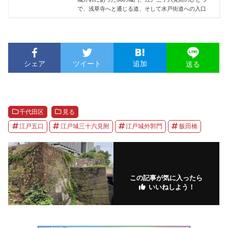
で、浅草寺へと通じる道、そして水戸街道への入口
シェア
ツイート
追加
送る
千代田区
見る
江戸五口
江戸城三十六見附
江戸城外郭門
飯田橋
この記事が気に入ったら
いいねしよう！