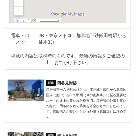
電車・バ
JR・東京メトロ・都営地下鉄飯田橋駅から
スで
徒歩3分
掲載の内容は取材時のものです。最新の情報をご確認の
上、おでかけ下さい。
四谷見附跡
江戸城三十六見附のひとつ。江戸城半蔵門から武蔵国
国府（府中）をへて甲州（今の山梨県）に至る重要な
ルートの途上に築かれた枡形門。江戸城の外濠を築い
た際に、門も築かれて防御を万全なものにしたので
す。真田信之が築いたという外濠（真田濠）は埋め立
て
赤坂見附跡