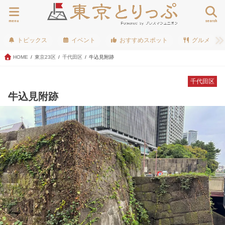
menu
search
トピックス
イベント
おすすめスポット
グルメ
HOME
東京23区
千代田区
牛込見附跡
千代田区
牛込見附跡