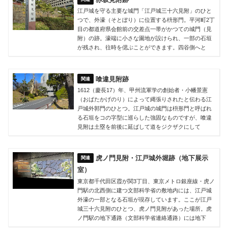
江戸城を守る主要な城門「江戸城三十六見附」のひと
つで、外濠（そとぼり）に位置する枡形門。平河町2丁
目の都道府県会館前の交差点一帯がかつての城門（見
附）の跡。濠端に小さな園地が設けられ、一部の石垣
が残され、往時を偲ぶことができます。四谷側へと
喰違見附跡
1612（慶長17）年、甲州流軍学の創始者・小幡景憲
（おばたかげのり）によって縄張りされたと伝わる江
戸城外郭門のひとつ。江戸城の城門は枡形門と呼ばれ
る石垣をコの字型に巡らした強固なものですが、喰違
見附は土塁を前後に延ばして道をジクザクにして
虎ノ門見附・江戸城外堀跡（地下展示
室）
東京都千代田区霞が関3丁目、東京メトロ銀座線・虎ノ
門駅の北西側に建つ文部科学省の敷地内には、江戸城
外濠の一部となる石垣が現存しています。ここが江戸
城三十六見附のひとつ、虎ノ門見附があった場所。虎
ノ門駅の地下通路（文部科学省連絡通路）には地下