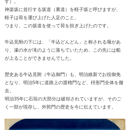
す）。
神楽坂に並行する坂道（裏道）を軽子坂と呼びますが、
軽子は荷を運び上げた人足のこと。
つまり、この坂道を使って荷を担ぎ上げたのです。
牛込見附の下には、「牛込どんどん」と称される堰があ
り、濠の水が滝のように落ちていたため、この先には船
が上ることができませんでした。
歴史ある牛込見附（牛込御門）も、明治維新でお役御免
となり、明治5年に道路上の渡櫓門など、枡形門全体を撤
去。
明治35年に石垣の大部分は破却されていますが、そのご
く一部が現存し、外郭門の歴史を今に伝えています。