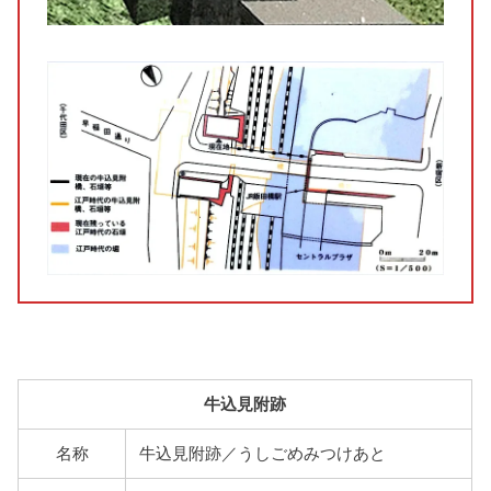
牛込見附跡
名称
牛込見附跡／うしごめみつけあと