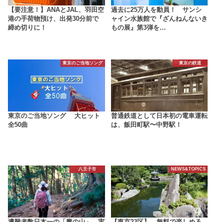
【要注意！】ANAとJAL、羽田空
過去に25万人を動員！ サンシ
港の手荷物預け、出発30分前で
ャイン水族館で『ざんねんないき
締め切りに！
もの展』第3弾を…
東京のご当地ソング
東京の鉄道
東京のご当地ソング 大ヒット
普通鉄道として日本初の電車運転
全50曲
は、飯田町駅〜中野駅！
八王子市
NEWS&TOPICS