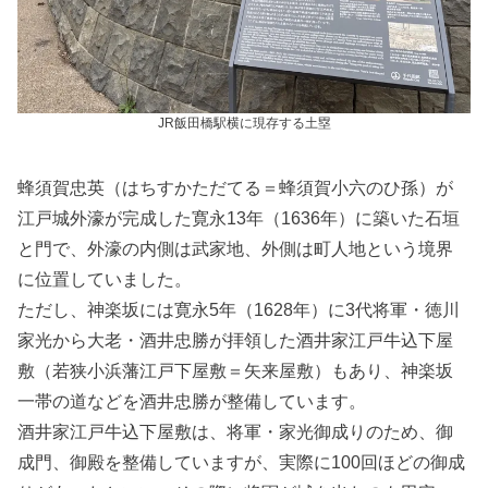
JR飯田橋駅横に現存する土塁
蜂須賀忠英（はちすかただてる＝蜂須賀小六のひ孫）が
江戸城外濠が完成した寛永13年（1636年）に築いた石垣
と門で、外濠の内側は武家地、外側は町人地という境界
に位置していました。
ただし、神楽坂には寛永5年（1628年）に3代将軍・徳川
家光から大老・酒井忠勝が拝領した酒井家江戸牛込下屋
敷（若狭小浜藩江戸下屋敷＝矢来屋敷）もあり、神楽坂
一帯の道などを酒井忠勝が整備しています。
酒井家江戸牛込下屋敷は、将軍・家光御成りのため、御
成門、御殿を整備していますが、実際に100回ほどの御成