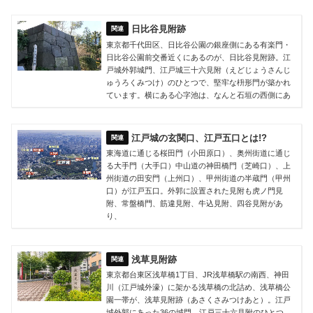
日比谷見附跡
東京都千代田区、日比谷公園の銀座側にある有楽門・
日比谷公園前交番近くにあるのが、日比谷見附跡。江
戸城外郭城門、江戸城三十六見附（えどじょうさんじ
ゅうろくみつけ）のひとつで、堅牢な枡形門が築かれ
ています。横にある心字池は、なんと石垣の西側にあ
江戸城の玄関口、江戸五口とは!?
東海道に通じる桜田門（小田原口）、奥州街道に通じ
る大手門（大手口）中山道の神田橋門（芝崎口）、上
州街道の田安門（上州口）、甲州街道の半蔵門（甲州
口）が江戸五口。外郭に設置された見附も虎ノ門見
附、常盤橋門、筋違見附、牛込見附、四谷見附があ
り、
浅草見附跡
東京都台東区浅草橋1丁目、JR浅草橋駅の南西、神田
川（江戸城外濠）に架かる浅草橋の北詰め、浅草橋公
園一帯が、浅草見附跡（あさくさみつけあと）。江戸
城外郭にあった36の城門、江戸三十六見附のひとつ