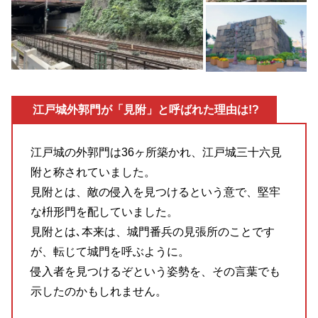
江戸城外郭門
が「見附」と呼ばれた理由は!?
江戸城の外郭門は36ヶ所築かれ、江戸城三十六見
附と称されていました。
見附とは、敵の侵入を見つけるという意で、堅牢
な枡形門を配していました。
見附とは､本来は、城門番兵の見張所のことです
が、転じて城門を呼ぶように。
侵入者を見つけるぞという姿勢を、その言葉でも
示したのかもしれません。