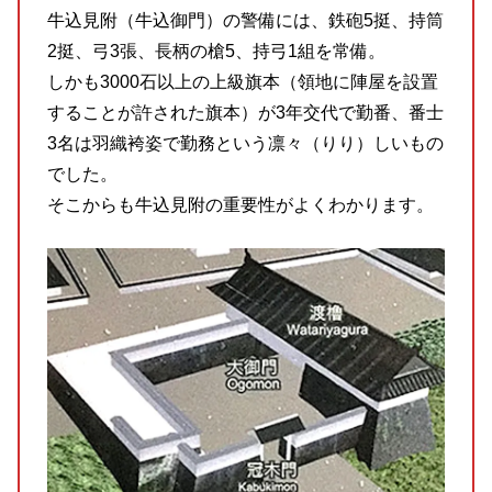
牛込見附（牛込御門）の警備には、鉄砲5挺、持筒
2挺、弓3張、長柄の槍5、持弓1組を常備。
しかも3000石以上の上級旗本（領地に陣屋を設置
することが許された旗本）が3年交代で勤番、番士
3名は羽織袴姿で勤務という凛々（りり）しいもの
でした。
そこからも牛込見附の重要性がよくわかります。