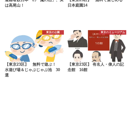
遭難者数日本一の「魔の山」、実
【東京23区】 無料で楽しめる
は高尾山！
日本庭園14
東京の公園
東京のミュージアム
【東京23区】 無料で遊ぶ！
【東京23区】 有名人・偉人の記
水遊び場＆じゃぶじゃぶ池 30
念館 16館
選