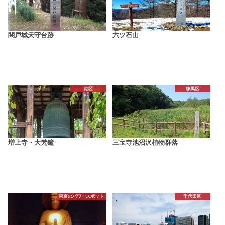
関戸城天守台跡
六ツ石山
港区
練馬区
増上寺・大梵鐘
三宝寺池沼沢植物群落
東京のパワースポット
千代田区