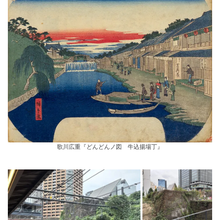
歌川広重『どんどんノ図 牛込揚場丁』