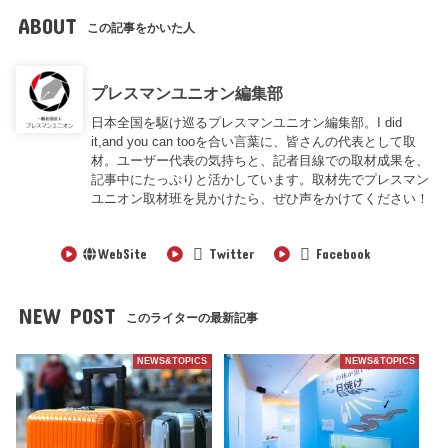
ABOUT
この記事をかいた人
プレスマンユニオン編集部
日本全国を駆け巡るプレスマンユニオン編集部。I did
it,and you can tooを合い言葉に、皆さんの代表として取
材。ユーザー代表の気持ちと、記者目線での取材成果を、
記事中にたっぷりと活かしています。取材先でプレスマン
ユニオン取材班を見かけたら、ぜひ声をかけてください！
WebSite
Twitter
Facebook
NEW POST
このライターの最新記事
NEWS&TOPICS
NEWS&TOPICS