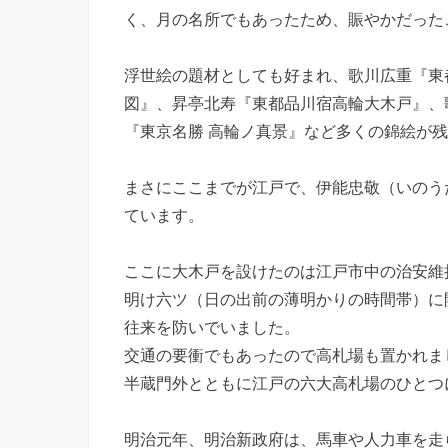
く、月の名所でもあったため、賑やかだった
浮世絵の題材としても好まれ、歌川広重『東
図』、昇亭北寿『東都品川宿高輪大木戸』、
『東京名勝 高輪ノ真景』など多くの錦絵が
まさにここまでが江戸で、伊能忠敬（いのう
ています。
ここに大木戸を設けたのは江戸市中の治安維
明け六ツ（日の出前の薄明かりの時間帯）に
往来を防いでいました。
交通の要衝でもあったので高札場も置かれま
半蔵門外とともに江戸の六大高札場のひとつ
明治元年、明治新政府は、馬車や人力車を走