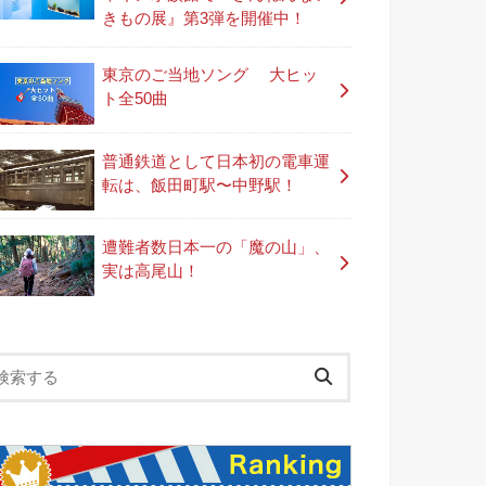
きもの展』第3弾を開催中！
東京のご当地ソング 大ヒッ
ト全50曲
普通鉄道として日本初の電車運
転は、飯田町駅〜中野駅！
遭難者数日本一の「魔の山」、
実は高尾山！