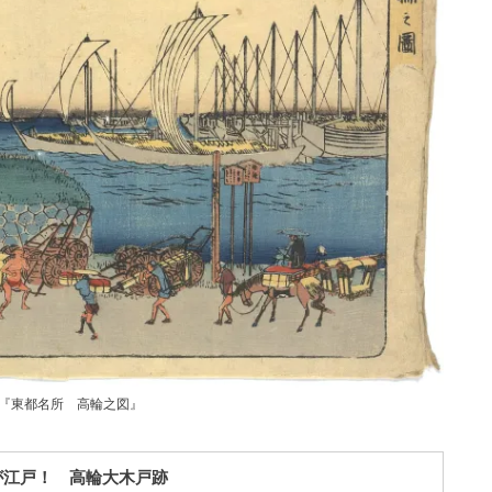
『東都名所 高輪之図』
が江戸！ 高輪大木戸跡