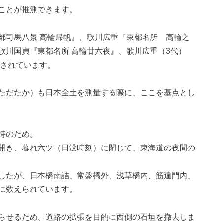
ことが推測できます。
都司馬八景 高輪帰帆』、歌川広重『東都名所 高輪之
歌川国貞『東都名所 高輪廿六夜』、歌川広重（3代）
残されています。
ただたか）も日本全土を測量する際に、ここを基点とし
持のため。
開き、暮れ六ツ（日没時刻）に閉じて、東海道の夜間の
したが、日本橋南詰、常盤橋外、浅草橋内、筋違門内、
に数えられています。
らせるため、道路の拡張を目的に西側の石垣を撤去しま