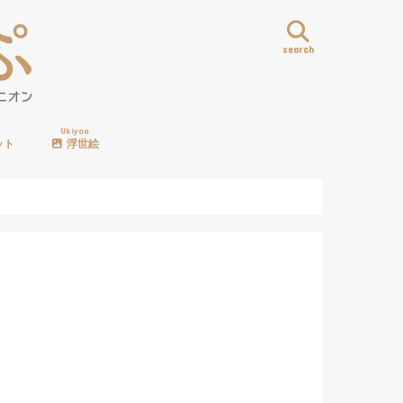
search
Ukiyoe
ット
浮世絵