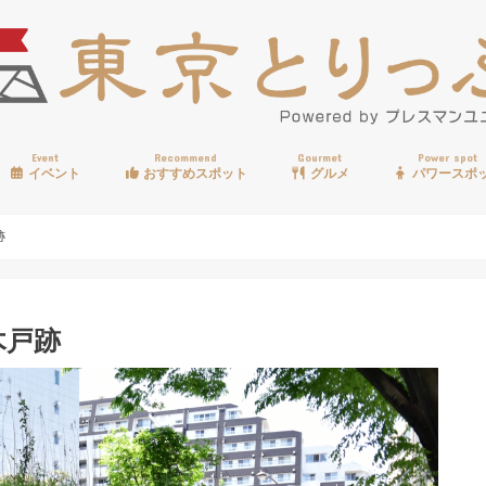
Event
Recommend
Gourmet
Power spot
イベント
おすすめスポット
グルメ
パワースポ
歩く
温泉
見る
買う
遊ぶ
食べる
跡
木戸跡