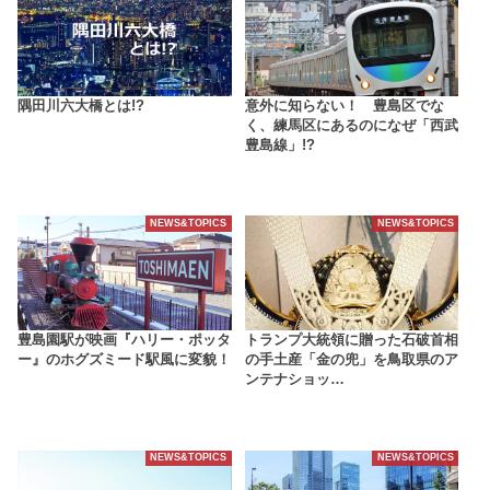
隅田川六大橋とは!?
意外に知らない！ 豊島区でな
く、練馬区にあるのになぜ「西武
豊島線」!?
NEWS&TOPICS
NEWS&TOPICS
豊島園駅が映画『ハリー・ポッタ
トランプ大統領に贈った石破首相
ー』のホグズミード駅風に変貌！
の手土産「金の兜」を鳥取県のア
ンテナショッ…
NEWS&TOPICS
NEWS&TOPICS