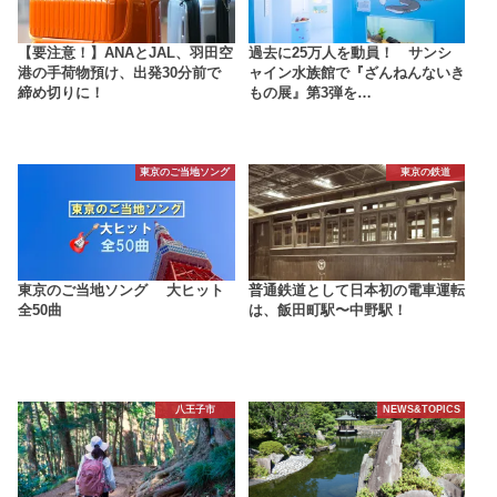
【要注意！】ANAとJAL、羽田空
過去に25万人を動員！ サンシ
港の手荷物預け、出発30分前で
ャイン水族館で『ざんねんないき
締め切りに！
もの展』第3弾を…
東京のご当地ソング
東京の鉄道
東京のご当地ソング 大ヒット
普通鉄道として日本初の電車運転
全50曲
は、飯田町駅〜中野駅！
八王子市
NEWS&TOPICS