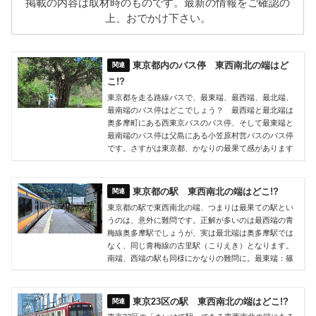
掲載の内容は取材時のものです。最新の情報をご確認の
上、おでかけ下さい。
東京都内のバス停 東西南北の端はど
こ!?
東京都を走る路線バスで、最東端、最西端、最北端、
最南端のバス停はどこでしょう？ 最西端と最北端は
奥多摩町にある西東京バスのバス停、そして最東端と
最南端のバス停は父島にある小笠原村営バスのバス停
です。さすがは東京都、かなりの最果て感があります
東京都の駅 東西南北の端はどこ!?
東京都の駅で東西南北の端、つまりは最果ての駅とい
うのは、意外に難問です。正解が多いのは最西端の青
梅線奥多摩駅でしょうが、実は最北端は奥多摩駅では
なく、同じ青梅線の古里駅（こりえき）となります。
南端、西端の駅も同様にかなりの難問に。最東端：篠
東京23区の駅 東西南北の端はどこ!?