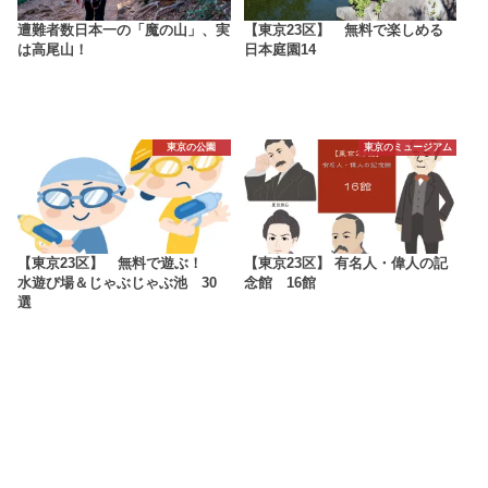
遭難者数日本一の「魔の山」、実
【東京23区】 無料で楽しめる
は高尾山！
日本庭園14
東京の公園
東京のミュージアム
【東京23区】 無料で遊ぶ！
【東京23区】 有名人・偉人の記
水遊び場＆じゃぶじゃぶ池 30
念館 16館
選