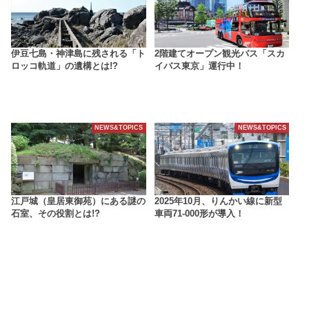
伊豆七島・神津島に残される「ト
2階建てオープン観光バス「スカ
ロッコ軌道」の遺構とは!?
イバス東京」運行中！
NEWS&TOPICS
NEWS&TOPICS
江戸城（皇居東御苑）にある謎の
2025年10月、りんかい線に新型
石室、その役割とは!?
車両71-000形が導入！