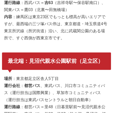
運行路線
：西武バス＝
吉63
（吉祥寺駅〜保谷駅南口）、
関東バス＝鷹03（北裏〜田無橋場）
内容
：練馬区は東京23区でもっとも標高が高いエリアで
すが、最西端の三ツ塚バス停は、東京都道・埼玉県道4号
東京所沢線（所沢街道）沿い、北に武蔵関公園のある場
所で、すぐ西側が西東京市です。
最北端：見沼代親水公園駅前（足立区）
場所
：東京都足立区舎人5丁目
運行会社
：
都営バス
、東武バス、川口市コミュニティバ
ス（運行担当は国際興業）、草加市コミュニティバス
（運行担当は東武バスセントラルと朝日自動車）
運行路線
：都営バス＝里48（日暮里駅前〜見沼代親水公