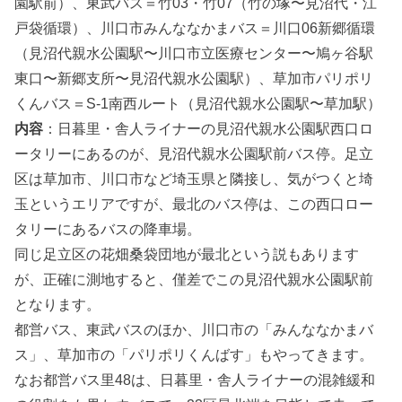
園駅前）、東武バス＝竹03・竹07（竹の塚〜見沼代・江
戸袋循環）、川口市みんななかまバス＝川口06新郷循環
（見沼代親水公園駅〜川口市立医療センター〜鳩ヶ谷駅
東口〜新郷支所〜見沼代親水公園駅）、草加市パリポリ
くんバス＝S-1南西ルート（見沼代親水公園駅〜草加駅）
内容
：日暮里・舎人ライナーの見沼代親水公園駅西口ロ
ータリーにあるのが、見沼代親水公園駅前バス停。足立
区は草加市、川口市など埼玉県と隣接し、気がつくと埼
玉というエリアですが、最北のバス停は、この西口ロー
タリーにあるバスの降車場。
同じ足立区の花畑桑袋団地が最北という説もあります
が、正確に測地すると、僅差でこの見沼代親水公園駅前
となります。
都営バス、東武バスのほか、川口市の「みんななかまバ
ス」、草加市の「パリポリくんばす」もやってきます。
なお都営バス里48は、日暮里・舎人ライナーの混雑緩和