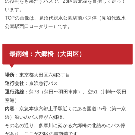
の役割をも果たすバスで、23区最北端を目指して走って
います。
TOPの画像は、見沼代親水公園駅前バス停（見沼代親水
公園駅西口ロータリー）です。
最南端：六郷橋（大田区）
場所
：東京都大田区六郷3丁目
運行会社
：京浜急行バス
運行路線
：蒲73（蒲田〜羽田車庫）、空51（川崎〜羽田
空港）
内容
：京急本線六郷土手駅近くにある国道15号（第一京
浜）沿いのバス停が六郷橋。
その名の通り、多摩川に架かる六郷橋の北詰めにバス停
があり、ここが23区の最南端です。