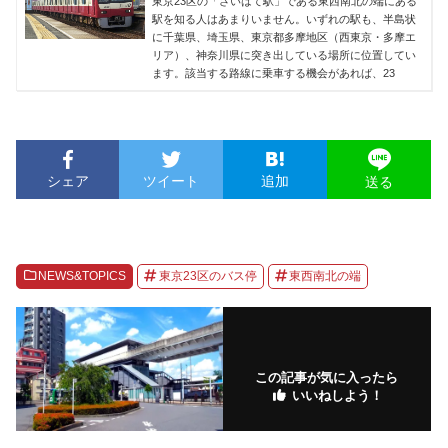
東京23区の「さいはて駅」である東西南北の端にある
駅を知る人はあまりいません。いずれの駅も、半島状
に千葉県、埼玉県、東京都多摩地区（西東京・多摩エ
リア）、神奈川県に突き出している場所に位置してい
ます。該当する路線に乗車する機会があれば、23
シェア
ツイート
追加
送る
NEWS&TOPICS
東京23区のバス停
東西南北の端
この記事が気に入ったら
いいねしよう！