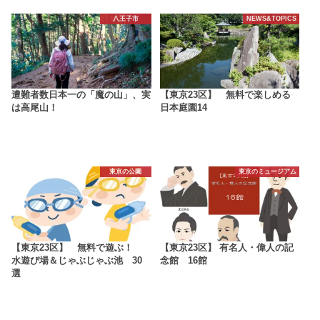
八王子市
NEWS&TOPICS
遭難者数日本一の「魔の山」、実
【東京23区】 無料で楽しめる
は高尾山！
日本庭園14
東京の公園
東京のミュージアム
【東京23区】 無料で遊ぶ！
【東京23区】 有名人・偉人の記
水遊び場＆じゃぶじゃぶ池 30
念館 16館
選