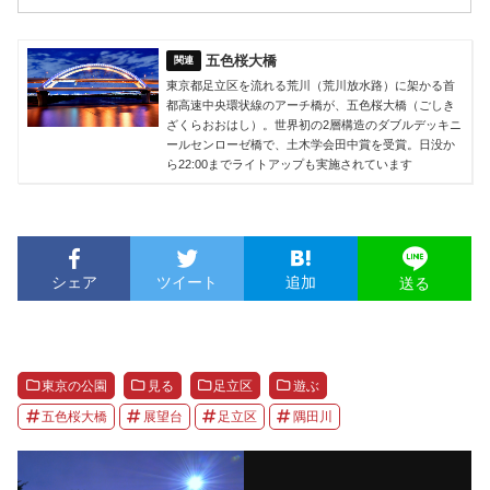
五色桜大橋
東京都足立区を流れる荒川（荒川放水路）に架かる首
都高速中央環状線のアーチ橋が、五色桜大橋（ごしき
ざくらおおはし）。世界初の2層構造のダブルデッキニ
ールセンローゼ橋で、土木学会田中賞を受賞。日没か
ら22:00までライトアップも実施されています
シェア
ツイート
追加
送る
東京の公園
見る
足立区
遊ぶ
五色桜大橋
展望台
足立区
隅田川