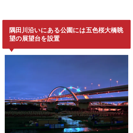
隅田川
沿いにある公園には
五色桜大橋
眺
望の展望台を設置