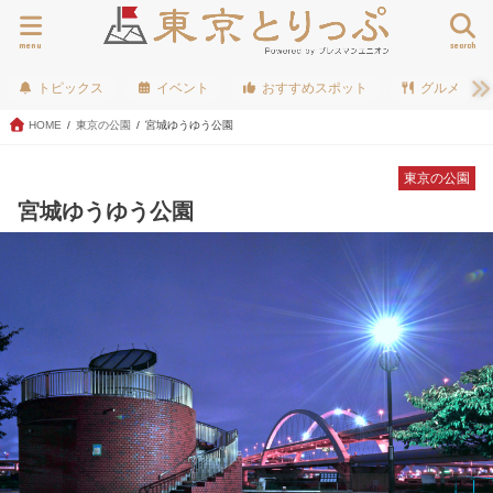
menu
search
トピックス
イベント
おすすめスポット
グルメ
HOME
東京の公園
宮城ゆうゆう公園
東京の公園
宮城ゆうゆう公園