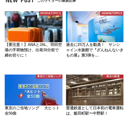
このライターの最新記事
NEWS&TOPICS
NEWS&TOPICS
【要注意！】ANAとJAL、羽田空
過去に25万人を動員！ サンシ
港の手荷物預け、出発30分前で
ャイン水族館で『ざんねんないき
締め切りに！
もの展』第3弾を…
東京のご当地ソング
東京の鉄道
東京のご当地ソング 大ヒット
普通鉄道として日本初の電車運転
全50曲
は、飯田町駅〜中野駅！