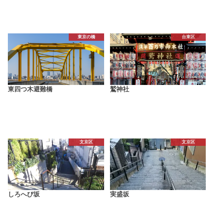
東京の橋
台東区
東四つ木避難橋
鷲神社
文京区
文京区
しろへび坂
実盛坂