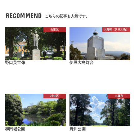
RECOMMEND
こちらの記事も人気です。
台東区
大島町（伊豆大島）
野口英世像
伊豆大島灯台
杉並区
三鷹市
和田堀公園
野川公園