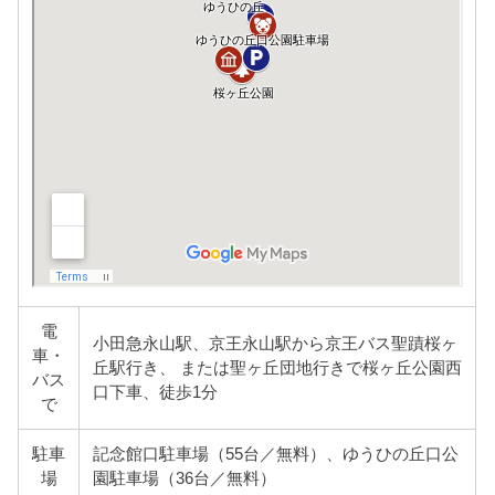
電
小田急永山駅、京王永山駅から京王バス聖蹟桜ヶ
車・
丘駅行き、 または聖ヶ丘団地行きで桜ヶ丘公園西
バス
口下車、徒歩1分
で
駐車
記念館口駐車場（55台／無料）、ゆうひの丘口公
場
園駐車場（36台／無料）