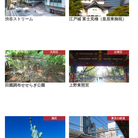
渋谷ストリーム
江戸城 富士見櫓（皇居東御苑）
大田区
台東区
田園調布せせらぎ公園
上野東照宮
港区
東京の鉄道