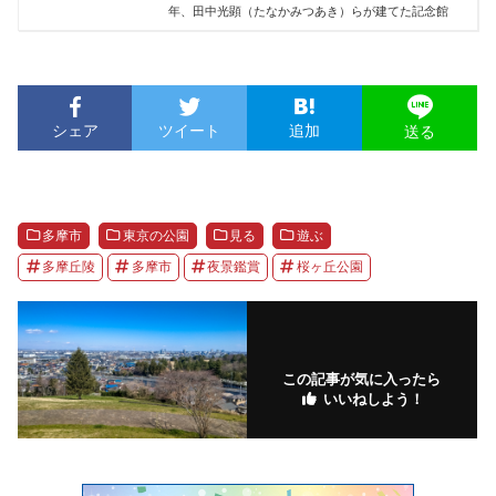
年、田中光顕（たなかみつあき）らが建てた記念館
シェア
ツイート
追加
送る
多摩市
東京の公園
見る
遊ぶ
多摩丘陵
多摩市
夜景鑑賞
桜ヶ丘公園
この記事が気に入ったら
いいねしよう！