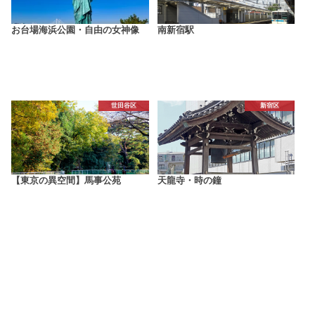
お台場海浜公園・自由の女神像
南新宿駅
世田谷区
新宿区
【東京の異空間】馬事公苑
天龍寺・時の鐘