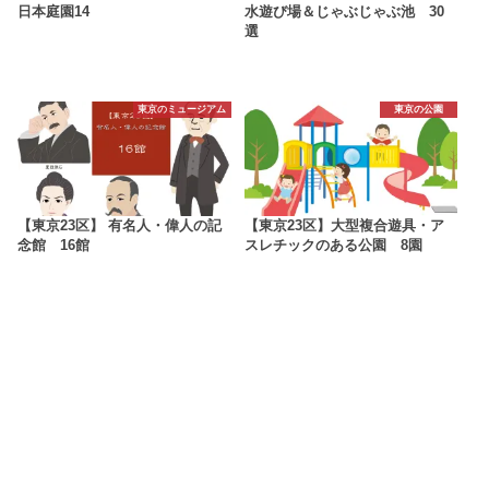
日本庭園14
水遊び場＆じゃぶじゃぶ池 30
選
東京のミュージアム
東京の公園
【東京23区】 有名人・偉人の記
【東京23区】大型複合遊具・ア
念館 16館
スレチックのある公園 8園