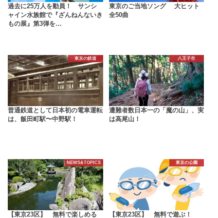
過去に25万人を動員！ サンシ
東京のご当地ソング 大ヒット
ャイン水族館で『ざんねんないき
全50曲
もの展』第3弾を…
東京の鉄道
八王子市
普通鉄道として日本初の電車運転
遭難者数日本一の「魔の山」、実
は、飯田町駅〜中野駅！
は高尾山！
NEWS&TOPICS
東京の公園
【東京23区】 無料で楽しめる
【東京23区】 無料で遊ぶ！