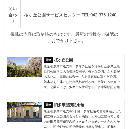
問い
合わ
桜ヶ丘公園サービスセンター TEL:042-375-1240
せ
掲載の内容は取材時のものです。最新の情報をご確認の
上、おでかけ下さい。
桜ヶ丘公園
東京都多摩市連光寺、多摩の丘陵を活かした多摩丘陵
自然公園内にある都立公園が、桜ヶ丘公園。丘と谷が
あるため、高低差は数十mもある起伏に富んだ公園。
雑木林を主体にした自然林が残され、散策にも絶好で
す。公園内には、多摩市が管理する旧多摩聖蹟記念館
旧多摩聖蹟記念館
東京都多摩市連光寺5丁目、多摩丘陵の自然を活かした
都立桜ヶ丘公園のもっとも高所、大松山に建っている
のが旧多摩聖蹟記念館（きゅうたませいせききねんか
ん）。明治17年の明治天皇の行幸を記念し、昭和5