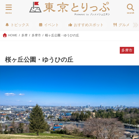
menu
search
トピックス
イベント
おすすめスポット
グルメ
HOME
多摩
多摩市
桜ヶ丘公園・ゆうひの丘
多摩市
桜ヶ丘公園・ゆうひの丘