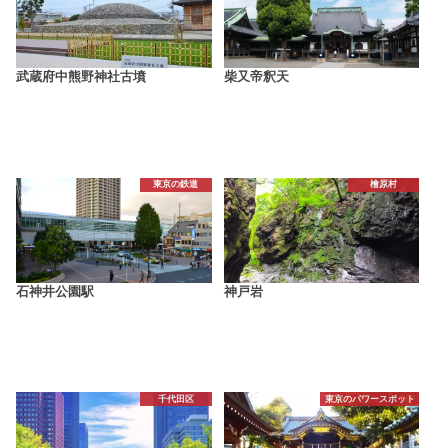
武蔵府中熊野神社古墳
柴又帝釈天
東京の鉄道
檜原村
石神井公園駅
神戸岩
千代田区
東京のパワースポット