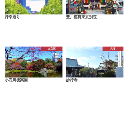
行幸通り
豊川稲荷東京別院
文京区
見る
小石川後楽園
妙行寺