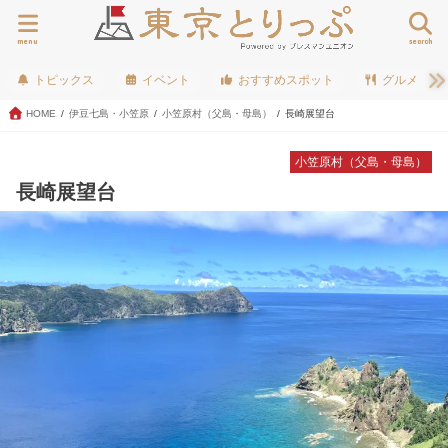
menu
search
トピックス
イベント
おすすめスポット
グルメ
HOME
伊豆七島・小笠原
小笠原村（父島・母島）
長崎展望台
小笠原村（父島・母島）
長崎展望台