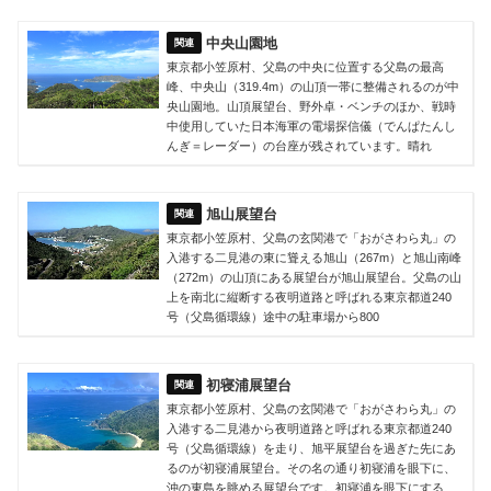
中央山園地
東京都小笠原村、父島の中央に位置する父島の最高
峰、中央山（319.4m）の山頂一帯に整備されるのが中
央山園地。山頂展望台、野外卓・ベンチのほか、戦時
中使用していた日本海軍の電場探信儀（でんぱたんし
んぎ＝レーダー）の台座が残されています。晴れ
旭山展望台
東京都小笠原村、父島の玄関港で「おがさわら丸」の
入港する二見港の東に聳える旭山（267m）と旭山南峰
（272m）の山頂にある展望台が旭山展望台。父島の山
上を南北に縦断する夜明道路と呼ばれる東京都道240
号（父島循環線）途中の駐車場から800
初寝浦展望台
東京都小笠原村、父島の玄関港で「おがさわら丸」の
入港する二見港から夜明道路と呼ばれる東京都道240
号（父島循環線）を走り、旭平展望台を過ぎた先にあ
るのが初寝浦展望台。その名の通り初寝浦を眼下に、
沖の東島を眺める展望台です。初寝浦を眼下にする