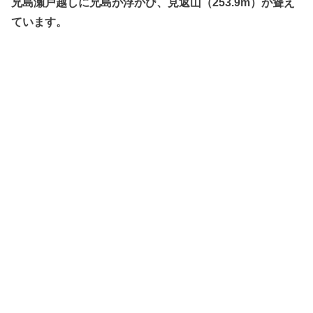
兄島瀬戸越しに兄島が浮かび、見返山（253.9m）が聳え
ています。