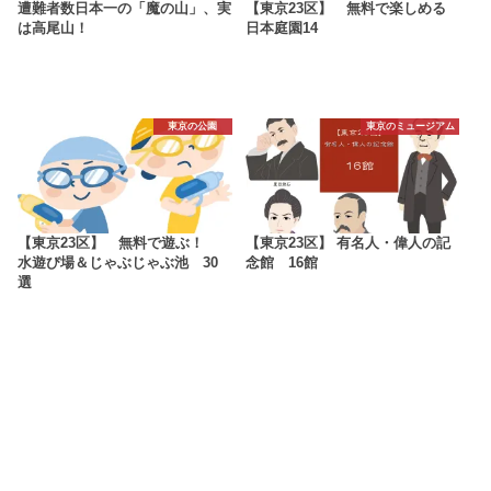
遭難者数日本一の「魔の山」、実
【東京23区】 無料で楽しめる
は高尾山！
日本庭園14
東京の公園
東京のミュージアム
【東京23区】 無料で遊ぶ！
【東京23区】 有名人・偉人の記
水遊び場＆じゃぶじゃぶ池 30
念館 16館
選