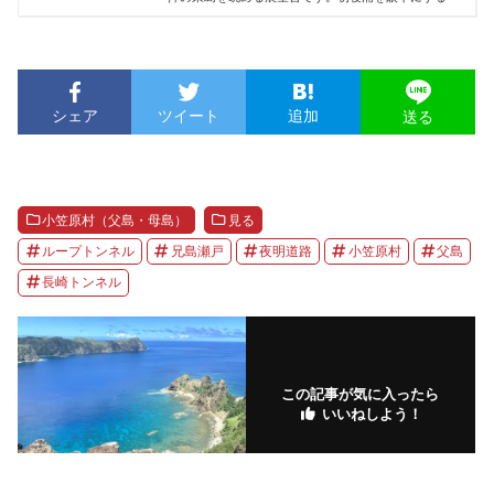
シェア
ツイート
追加
送る
小笠原村（父島・母島）
見る
ループトンネル
兄島瀬戸
夜明道路
小笠原村
父島
長崎トンネル
この記事が気に入ったら
いいねしよう！