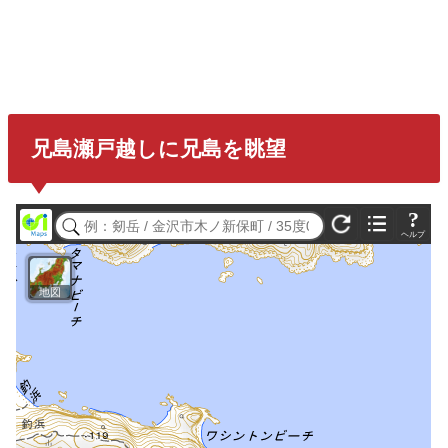
兄島瀬戸越しに兄島
を眺望