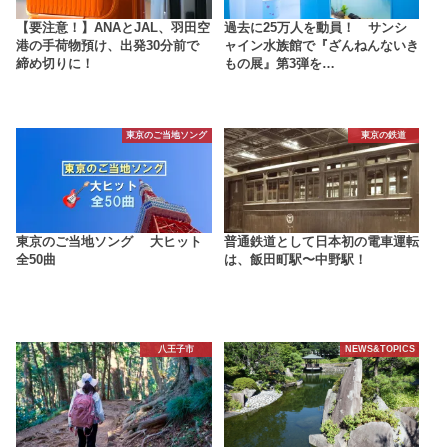
【要注意！】ANAとJAL、羽田空
過去に25万人を動員！ サンシ
港の手荷物預け、出発30分前で
ャイン水族館で『ざんねんないき
締め切りに！
もの展』第3弾を…
東京のご当地ソング
東京の鉄道
東京のご当地ソング 大ヒット
普通鉄道として日本初の電車運転
全50曲
は、飯田町駅〜中野駅！
八王子市
NEWS&TOPICS