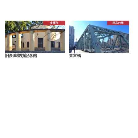
多摩市
東京の橋
旧多摩聖蹟記念館
東富橋