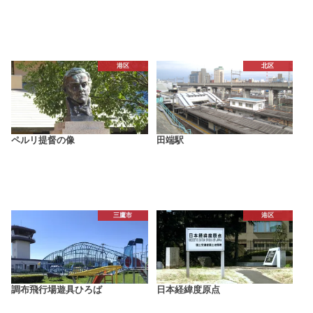
港区
北区
ペルリ提督の像
田端駅
三鷹市
港区
調布飛行場遊具ひろば
日本経緯度原点