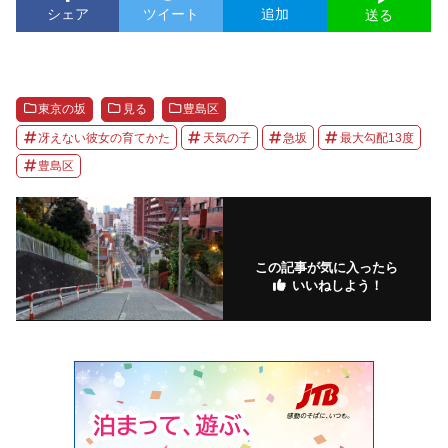
シェア
ツイート
追加
送る
東京の坂
見る
豊島区
冴えない彼女の育てかた
天気の子
急坂
最大勾配13度
豊島区
この記事が気に入ったら
いいねしよう！