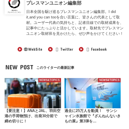
プレスマンユニオン編集部
日本全国を駆け巡るプレスマンユニオン編集部。I did
it,and you can tooを合い言葉に、皆さんの代表として取
材。ユーザー代表の気持ちと、記者目線での取材成果を、
記事中にたっぷりと活かしています。取材先でプレスマン
ユニオン取材班を見かけたら、ぜひ声をかけてください！
WebSite
Twitter
Facebook
NEW POST
このライターの最新記事
NEWS&TOPICS
NEWS&TOPICS
【要注意！】ANAとJAL、羽田空
過去に25万人を動員！ サンシ
港の手荷物預け、出発30分前で
ャイン水族館で『ざんねんないき
締め切りに！
もの展』第3弾を…