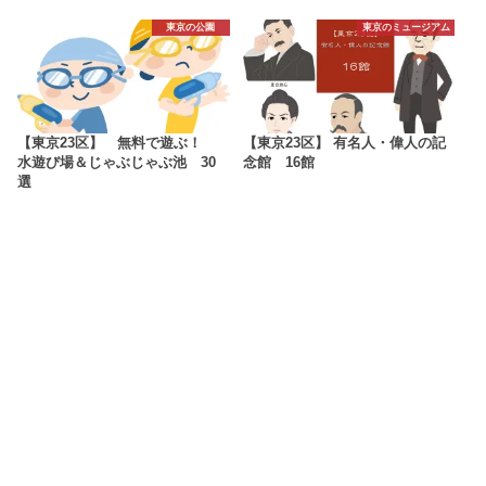
東京の公園
東京のミュージアム
【東京23区】 無料で遊ぶ！
【東京23区】 有名人・偉人の記
水遊び場＆じゃぶじゃぶ池 30
念館 16館
選