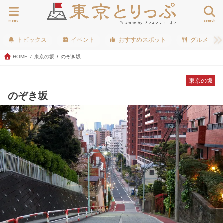
menu
search
トピックス
イベント
おすすめスポット
グルメ
HOME
東京の坂
のぞき坂
東京の坂
のぞき坂