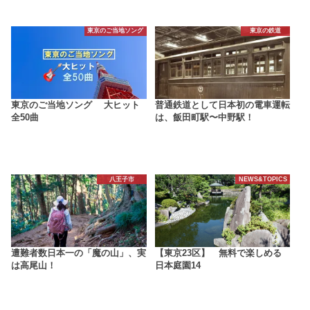
東京のご当地ソング
東京の鉄道
東京のご当地ソング 大ヒット
普通鉄道として日本初の電車運転
全50曲
は、飯田町駅〜中野駅！
八王子市
NEWS&TOPICS
遭難者数日本一の「魔の山」、実
【東京23区】 無料で楽しめる
は高尾山！
日本庭園14