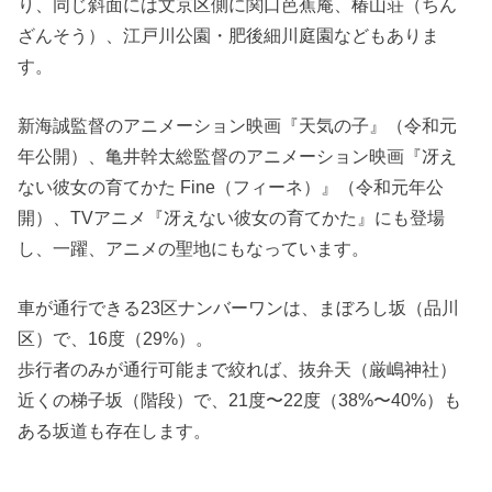
り、同じ斜面には文京区側に関口芭蕉庵、椿山荘（ちん
ざんそう）、江戸川公園・肥後細川庭園などもありま
す。
新海誠監督のアニメーション映画『天気の子』（令和元
年公開）、亀井幹太総監督のアニメーション映画『冴え
ない彼女の育てかた Fine（フィーネ）』（令和元年公
開）、TVアニメ『冴えない彼女の育てかた』にも登場
し、一躍、アニメの聖地にもなっています。
車が通行できる23区ナンバーワンは、まぼろし坂（品川
区）で、16度（29%）。
歩行者のみが通行可能まで絞れば、抜弁天（厳嶋神社）
近くの梯子坂（階段）で、21度〜22度（38%〜40%）も
ある坂道も存在します。