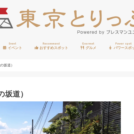
Event
Recommend
Gourmet
Power spot
イベント
おすすめスポット
グルメ
パワースポ
歩く
温泉
見る
買う
遊ぶ
食べる
目の坂道）
の坂道）