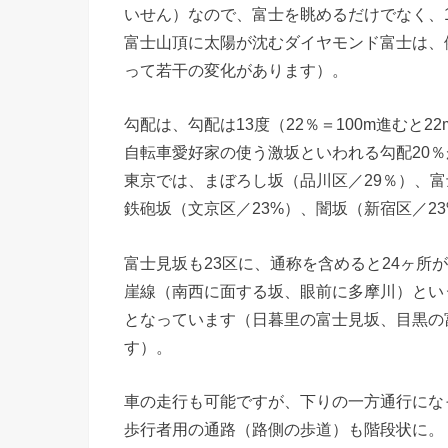
いせん）なので、富士を眺めるだけでなく、
富士山頂に太陽が沈むダイヤモンド富士は、例
って若干の変化があります）。
勾配は、勾配は13度（22％＝100m進むと22
自転車愛好家の使う激坂といわれる勾配20％
東京では、まぼろし坂（品川区／29％）、富
鉄砲坂（文京区／23%）、闇坂（新宿区／2
富士見坂も23区に、通称を含めると24ヶ所
崖線（南西に面する坂、眼前に多摩川）とい
となっています（日暮里の富士見坂、目黒の
す）。
車の走行も可能ですが、下りの一方通行にな
歩行者用の通路（路側の歩道）も階段状に。