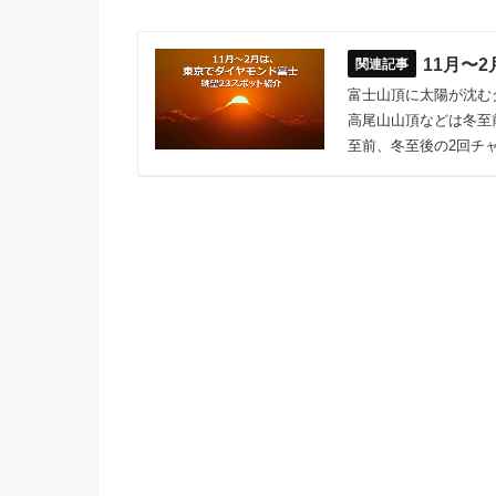
11月〜
富士山頂に太陽が沈む
高尾山山頂などは冬至
至前、冬至後の2回チ