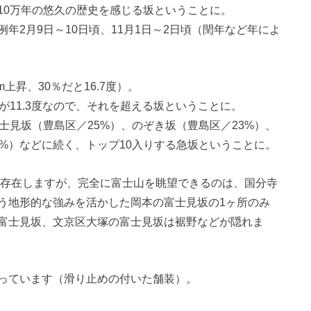
10万年の悠久の歴史を感じる坂ということに。
年2月9日～10日頃、11月1日～2日頃（閏年など年によ
m上昇、30％だと16.7度）。
が11.3度なので、それを超える坂ということに。
士見坂（豊島区／25%）、のぞき坂（豊島区／23%）、
3%）などに続く、トップ10入りする急坂ということに。
が存在しますが、完全に富士山を眺望できるのは、国分寺
う地形的な強みを活かした岡本の富士見坂の1ヶ所のみ
富士見坂、文京区大塚の富士見坂は裾野などが隠れま
っています（滑り止めの付いた舗装）。