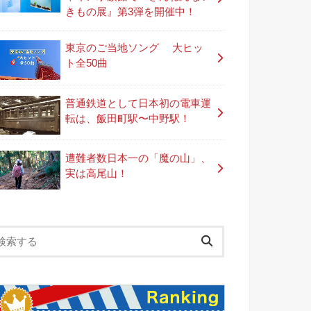
きもの展』第3弾を開催中！
東京のご当地ソング 大ヒッ
ト全50曲
普通鉄道として日本初の電車運
転は、飯田町駅〜中野駅！
遭難者数日本一の「魔の山」、
実は高尾山！