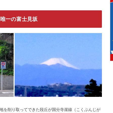
区唯一の富士見坂
台地を削り取ってできた段丘が国分寺崖線（こくぶんじが