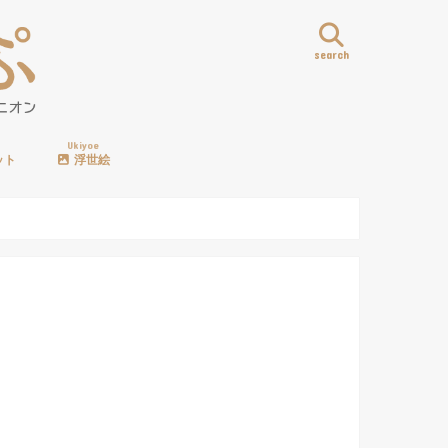
search
Ukiyoe
ット
浮世絵