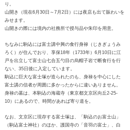
り。
山開き（現在6月30日～7月2日）には夜店も出て賑わいを
みせます。
山開きの際には境内の社務所で授与品や朱印を用意。
ちなみに駒込には富士講中興の食行身禄（じきぎょうみ
ろく）が住んでおり、享保18年（1733年）6月10日に江
戸を出立して富士山七合五勺目の烏帽子岩で断食行を行
ない、35日後に入定しています。
駒込に巨大な富士塚が造られたのも、身禄を中心にした
富士講の信者が周囲に多かったからに違いありません。
身禄の墓は、本駒込の海蔵寺（東京都文京区向丘2-25-
10）にあるので、時間があれば寄り道を。
なお、文京区に現存する富士塚は、「駒込のお富士山」
（駒込富士神社）のほか、護国寺の「音羽の富士」、白