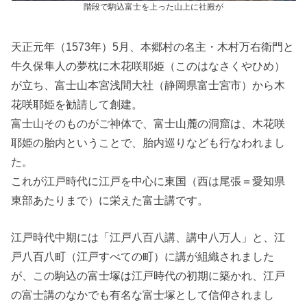
階段で駒込富士を上った山上に社殿が
天正元年（1573年）5月、本郷村の名主・木村万右衛門と
牛久保隼人の夢枕に木花咲耶姫（このはなさくやひめ）
が立ち、富士山本宮浅間大社（静岡県富士宮市）から木
花咲耶姫を勧請して創建。
富士山そのものがご神体で、富士山麓の洞窟は、木花咲
耶姫の胎内ということで、胎内巡りなども行なわれまし
た。
これが江戸時代に江戸を中心に東国（西は尾張＝愛知県
東部あたりまで）に栄えた富士講です。
江戸時代中期には「江戸八百八講、講中八万人」と、江
戸八百八町（江戸すべての町）に講が組織されました
が、この駒込の富士塚は江戸時代の初期に築かれ、江戸
の富士講のなかでも有名な富士塚として信仰されまし