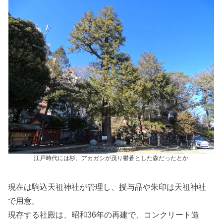
江戸時代には杉、アカガシが茂り鬱蒼とした森だったとか
現在は駒込天祖神社が管理し、授与品や朱印は天祖神社
で用意。
現存する社殿は、昭和36年の再建で、コンクリート造