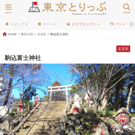
menu
search
トピックス
イベント
おすすめスポット
グルメ
HOME
東京23区
文京区
駒込富士神社
文京区
駒込富士神社