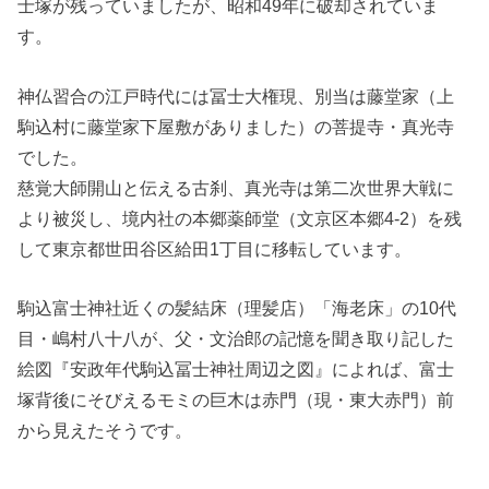
士塚が残っていましたが、昭和49年に破却されていま
す。
神仏習合の江戸時代には冨士大権現、別当は藤堂家（上
駒込村に藤堂家下屋敷がありました）の菩提寺・真光寺
でした。
慈覚大師開山と伝える古刹、真光寺は第二次世界大戦に
より被災し、境内社の本郷薬師堂（文京区本郷4-2）を残
して東京都世田谷区給田1丁目に移転しています。
駒込富士神社近くの髪結床（理髪店）「海老床」の10代
目・嶋村八十八が、父・文治郎の記憶を聞き取り記した
絵図『安政年代駒込冨士神社周辺之図』によれば、富士
塚背後にそびえるモミの巨木は赤門（現・東大赤門）前
から見えたそうです。