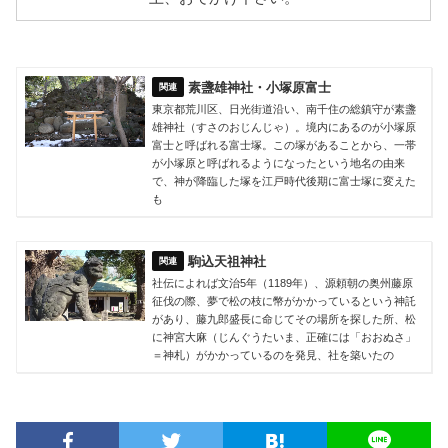
素盞雄神社・小塚原富士
東京都荒川区、日光街道沿い、南千住の総鎮守が素盞
雄神社（すさのおじんじゃ）。境内にあるのが小塚原
富士と呼ばれる富士塚。この塚があることから、一帯
が小塚原と呼ばれるようになったという地名の由来
で、神が降臨した塚を江戸時代後期に富士塚に変えた
も
駒込天祖神社
社伝によれば文治5年（1189年）、源頼朝の奥州藤原
征伐の際、夢で松の枝に幣がかかっているという神託
があり、藤九郎盛長に命じてその場所を探した所、松
に神宮大麻（じんぐうたいま、正確には「おおぬさ」
＝神札）がかかっているのを発見、社を築いたの