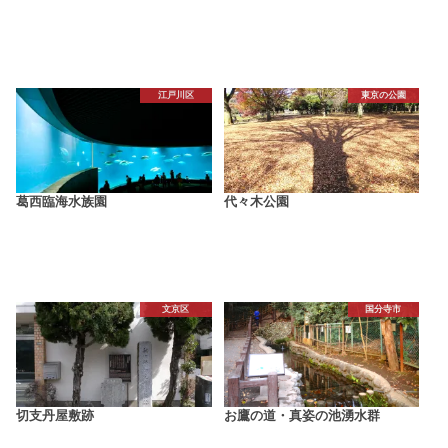
江戸川区
東京の公園
葛西臨海水族園
代々木公園
文京区
国分寺市
切支丹屋敷跡
お鷹の道・真姿の池湧水群