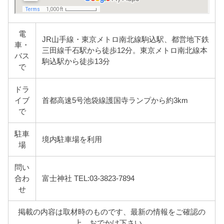
電
JR山手線・東京メトロ南北線駒込駅、都営地下鉄
車・
三田線千石駅から徒歩12分。東京メトロ南北線本
バス
駒込駅から徒歩13分
で
ドラ
イブ
首都高速5号池袋線護国寺ランプから約3km
で
駐車
境内駐車場を利用
場
問い
合わ
富士神社 TEL:03‐3823‐7894
せ
掲載の内容は取材時のものです、最新の情報をご確認の
上、おでかけ下さい。