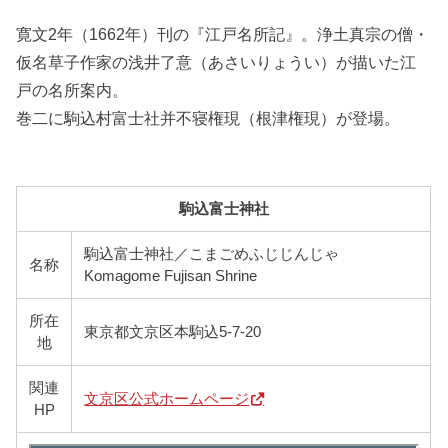
寛文2年（1662年）刊の『江戸名所記』。浄土真宗の僧・
仮名草子作家の浅井了意（あさいりょうい）が描いた江
戸の名所案内。
巻二に駒込村富士社并不寝権現（根津権現）が登場。
駒込富士神社
駒込富士神社／こまごめふじじんじゃ
名称
Komagome Fujisan Shrine
所在
東京都文京区本駒込5-7-20
地
関連
文京区公式ホームページ
HP