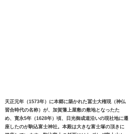
天正元年（1573年）に本郷に築かれた冨士大権現（神仏
習合時代の名称）が、加賀藩上屋敷の敷地となったた
め、寛永5年（1628年）頃、日光御成道沿いの現社地に遷
座したのが駒込富士神社。本殿は大きな富士塚の頂きに