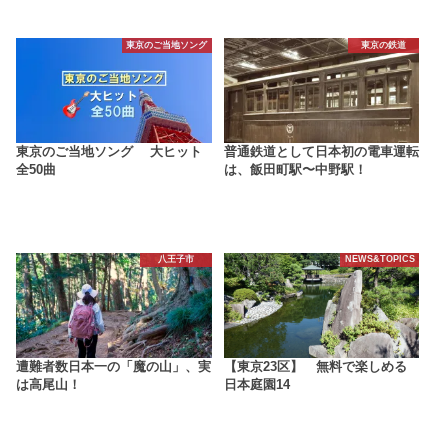
東京のご当地ソング
東京の鉄道
東京のご当地ソング 大ヒット
普通鉄道として日本初の電車運転
全50曲
は、飯田町駅〜中野駅！
八王子市
NEWS&TOPICS
遭難者数日本一の「魔の山」、実
【東京23区】 無料で楽しめる
は高尾山！
日本庭園14