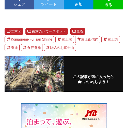
シェア
ツイート
追加
送る
文京区
東京のパワースポット
見る
Komagome Fujisan Shrine
富士塚
富士山信仰
富士講
身禄
食行身禄
駒込のお富士山
この記事が気に入ったら
いいねしよう！