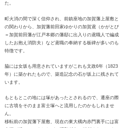
た。
町火消の間で深く信仰され、前鎮座地の加賀藩上屋敷と
の関わりから、加賀藩前田家ゆかりの加賀鳶（かがとび
＝加賀前田藩が江戸本郷の藩邸に出入りの鳶職人で編成
したお抱え消防夫）など鳶職の奉納する板碑が多いのも
特徴です。
脇には女坂も用意されていますがこれも文政6年（1823
年）に築かれたもので、築造記念の石が坂上に残されて
います。
もともとこの地には塚があったとされるので、遷座の際
に古墳をそのまま富士塚へと流用したのかもしれませ
ん。
移転前の加賀藩下屋敷、現在の東大構内赤門裏手には富