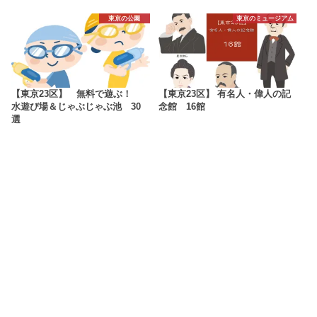
東京の公園
東京のミュージアム
【東京23区】 無料で遊ぶ！
【東京23区】 有名人・偉人の記
水遊び場＆じゃぶじゃぶ池 30
念館 16館
選