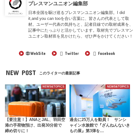
プレスマンユニオン編集部
日本全国を駆け巡るプレスマンユニオン編集部。I did
it,and you can tooを合い言葉に、皆さんの代表として取
材。ユーザー代表の気持ちと、記者目線での取材成果を、
記事中にたっぷりと活かしています。取材先でプレスマン
ユニオン取材班を見かけたら、ぜひ声をかけてください！
WebSite
Twitter
Facebook
NEW POST
このライターの最新記事
NEWS&TOPICS
NEWS&TOPICS
【要注意！】ANAとJAL、羽田空
過去に25万人を動員！ サンシ
港の手荷物預け、出発30分前で
ャイン水族館で『ざんねんないき
締め切りに！
もの展』第3弾を…