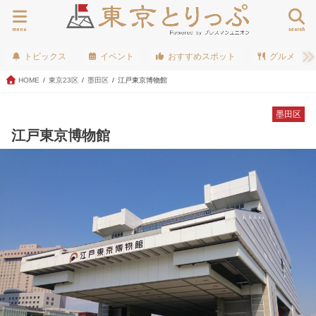
menu
search
トピックス
イベント
おすすめスポット
グルメ
HOME
東京23区
墨田区
江戸東京博物館
墨田区
江戸東京博物館