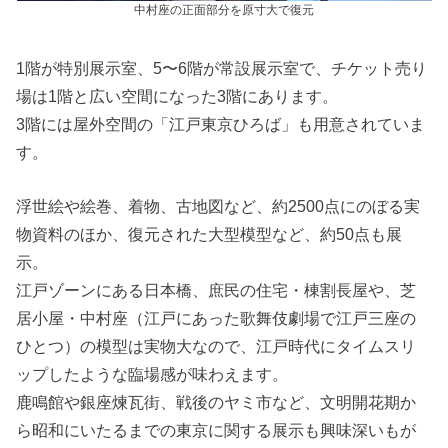
中村座の正面部分を原寸大で復元
1階が特別展示室、5〜6階が常設展示室で、チケット売り
場は1階と広い空間になった3階にあります。
3階には屋外空間の「江戸東京ひろば」も用意されていま
す。
浮世絵や絵巻、着物、古地図など、約2500点にのぼる実
物資料のほか、復元された大型模型など、約50点も展
示。
江戸ゾーンにある日本橋、庶民の住宅・棟割長屋や、芝
居小屋・中村座（江戸にあった歌舞伎劇場で江戸三座の
ひとつ）の模型は実物大なので、江戸時代にタイムスリ
ップしたような臨場感が味わえます。
鹿鳴館や銀座煉瓦街、戦後のヤミ市など、文明開花期か
ら昭和にいたるまでの東京に関する展示も興味深いもが