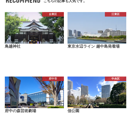
RECOMMEND
こちらの記事も人気です。
台東区
江東区
鳥越神社
東京水辺ライン 越中島発着場
府中市
中央区
府中の森芸術劇場
佃公園