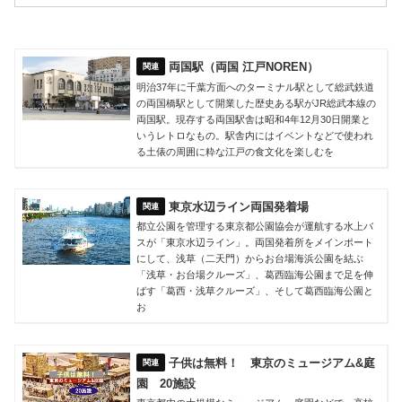
両国駅（両国 江戸NOREN）
明治37年に千葉方面へのターミナル駅として総武鉄道
の両国橋駅として開業した歴史ある駅がJR総武本線の
両国駅。現存する両国駅舎は昭和4年12月30日開業と
いうレトロなもの。駅舎内にはイベントなどで使われ
る土俵の周囲に粋な江戸の食文化を楽しむを
東京水辺ライン両国発着場
都立公園を管理する東京都公園協会が運航する水上バ
スが「東京水辺ライン」。両国発着所をメインポート
にして、浅草（二天門）からお台場海浜公園を結ぶ
「浅草・お台場クルーズ」、葛西臨海公園まで足を伸
ばす「葛西・浅草クルーズ」、そして葛西臨海公園と
お
子供は無料！ 東京のミュージアム&庭
園 20施設