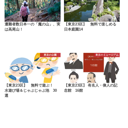
遭難者数日本一の「魔の山」、実
【東京23区】 無料で楽しめる
は高尾山！
日本庭園14
東京の公園
東京のミュージアム
【東京23区】 無料で遊ぶ！
【東京23区】 有名人・偉人の記
水遊び場＆じゃぶじゃぶ池 30
念館 16館
選