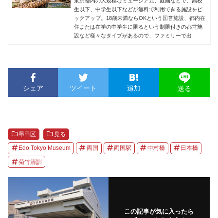
東京都内の大規模なミュージアム、庭園などで、高校
生以下、中学生以下などが無料で利用できる施設をピ
ックアップ。18歳未満ならOKという国営施設、都内在
住または在学の中学生に限るという制限付きの都営施
設など様々なタイプがあるので、ファミリーで出
シェア
ツイート
追加
送る
墨田区
見る
Edo Tokyo Museum
両国
両国駅
中村橋
日本橋
菊竹清訓
この記事が気に入ったら