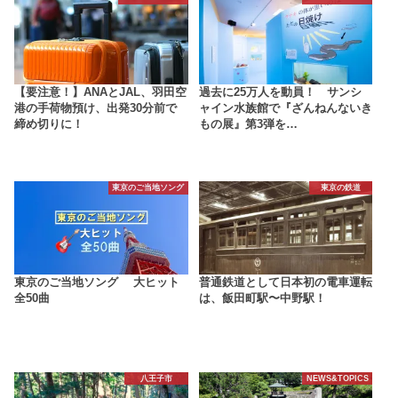
【要注意！】ANAとJAL、羽田空
過去に25万人を動員！ サンシ
港の手荷物預け、出発30分前で
ャイン水族館で『ざんねんないき
締め切りに！
もの展』第3弾を…
東京のご当地ソング
東京の鉄道
東京のご当地ソング 大ヒット
普通鉄道として日本初の電車運転
全50曲
は、飯田町駅〜中野駅！
八王子市
NEWS&TOPICS