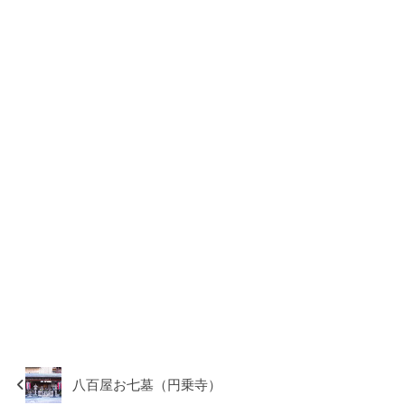
八百屋お七墓（円乗寺）