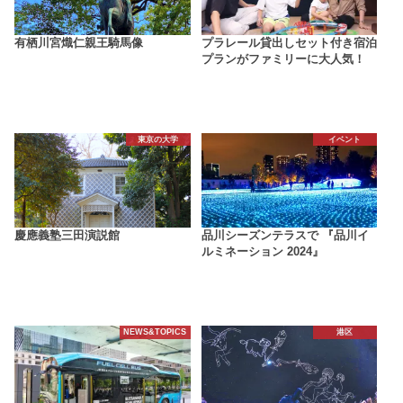
有栖川宮熾仁親王騎馬像
プラレール貸出しセット付き宿泊
プランがファミリーに大人気！
東京の大学
イベント
慶應義塾三田演説館
品川シーズンテラスで 『品川イ
ルミネーション 2024』
NEWS&TOPICS
港区