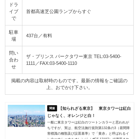
ドラ
イブ
首都高速芝公園ランプからすぐ
で
駐車
437台／有料
場
問い
ザ・プリンス パークタワー東京 TEL:03-5400-
合わ
1111／FAX:03-5400-1110
せ
掲載の内容は取材時のものです。最新の情報をご確認の
上、おでかけ下さい。
【知られざる東京】 東京タワーは紅白
じゃなく、オレンジと白！
一般に東京タワーは紅白のツートンカラーと思われが
ちですが、実は、航空法施行規則第132条の3（昼間障
害標識の種類及び設置基準）で「黄赤」と呼ばれるイ
ンターナショナルオレンジ（ #FS 12197）で塗装され