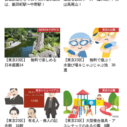
は、飯田町駅〜中野駅！
は高尾山！
NEWS&TOPICS
東京の公園
【東京23区】 無料で楽しめる
【東京23区】 無料で遊ぶ！
日本庭園14
水遊び場＆じゃぶじゃぶ池 30
選
東京のミュージアム
東京の公園
【東京23区】 有名人・偉人の記
【東京23区】大型複合遊具・ア
念館 16館
スレチックのある公園 8園