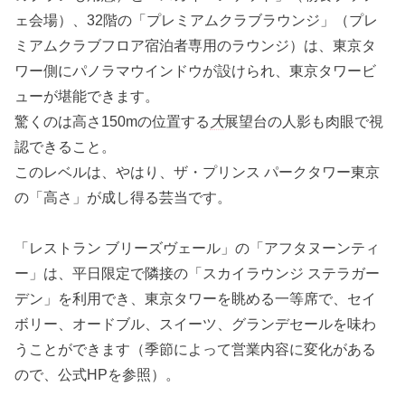
ェ会場）、32階の「プレミアムクラブラウンジ」（プレ
ミアムクラブフロア宿泊者専用のラウンジ）は、東京タ
ワー側にパノラマウインドウが設けられ、東京タワービ
ューが堪能できます。
驚くのは高さ150mの位置する
大
展望台の人影も肉眼で視
認できること。
このレベルは、やはり、ザ・プリンス パークタワー東京
の「高さ」が成し得る芸当です。
「レストラン ブリーズヴェール」の「アフタヌーンティ
ー」は、平日限定で隣接の「スカイラウンジ ステラガー
デン」を利用でき、東京タワーを眺める一等席で、セイ
ボリー、オードブル、スイーツ、グランデセールを味わ
うことができます（季節によって営業内容に変化がある
ので、公式HPを参照）。