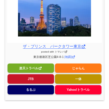
ザ・プリンス パークタワー東京
posted with
トマレバ
東京都港区芝公園4-8-1
[地図]
楽天トラベル
じゃらん
JTB
一休
るるぶ
Yahoo!トラベル