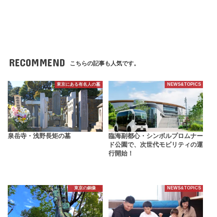
RECOMMEND
こちらの記事も人気です。
東京にある有名人の墓
NEWS&TOPICS
泉岳寺・浅野長矩の墓
臨海副都心・シンボルプロムナー
ド公園で、次世代モビリティの運
行開始！
東京の銅像
NEWS&TOPICS