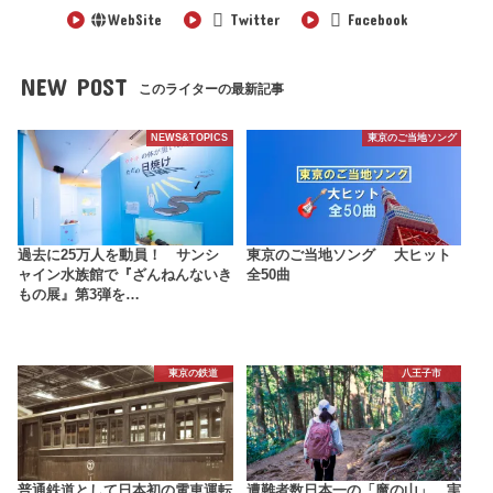
WebSite
Twitter
Facebook
NEW POST
このライターの最新記事
NEWS&TOPICS
東京のご当地ソング
過去に25万人を動員！ サンシ
東京のご当地ソング 大ヒット
ャイン水族館で『ざんねんないき
全50曲
もの展』第3弾を…
東京の鉄道
八王子市
普通鉄道として日本初の電車運転
遭難者数日本一の「魔の山」、実