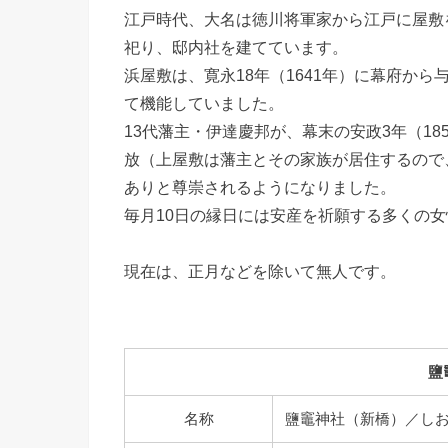
江戸時代、大名は徳川将軍家から江戸に屋敷
祀り、邸内社を建てています。
浜屋敷は、寛永18年（1641年）に幕府から
て機能していました。
13代藩主・伊達慶邦が、幕末の安政3年（1
放（上屋敷は藩主とその家族が居住するので
ありと尊崇されるようになりました。
毎月10日の縁日には安産を祈願する多くの
現在は、正月などを除いて無人です。
鹽
名称
鹽竈神社（新橋）／し