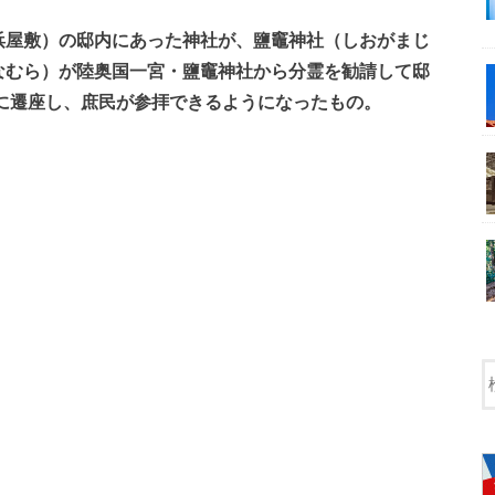
浜屋敷）の邸内にあった神社が、鹽竈神社（しおがまじ
なむら）が陸奥国一宮・鹽竈神社から分霊を勧請して邸
地に遷座し、庶民が参拝できるようになったもの。