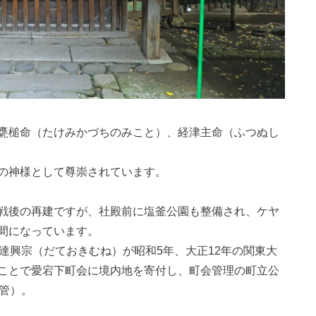
甕槌命（たけみかづちのみこと）、経津主命（ふつぬし
の神様として尊崇されています。
戦後の再建ですが、社殿前に塩釜公園も整備され、ケヤ
間になっています。
達興宗（だておきむね）が昭和5年、大正12年の関東大
ことで愛宕下町会に境内地を寄付し、町会管理の町立公
管）。