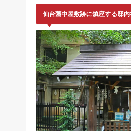
仙台藩中屋敷跡に鎮座する邸内