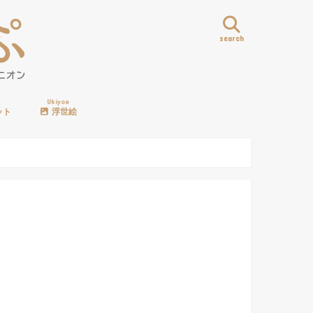
search
Ukiyoe
ット
浮世絵