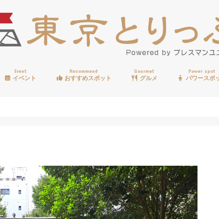
Event
Recommend
Gourmet
Power spot
イベント
おすすめスポット
グルメ
パワースポ
歩く
温泉
見る
買う
遊ぶ
食べる