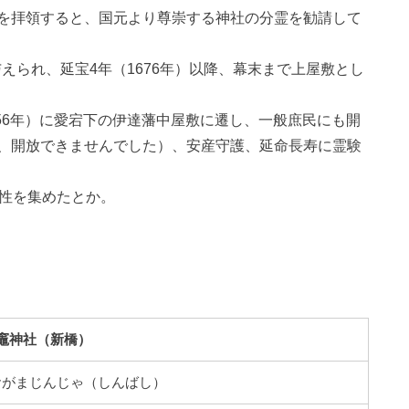
を拝領すると、国元より尊崇する神社の分霊を勧請して
与えられ、延宝4年（1676年）以降、幕末まで上屋敷とし
856年）に愛宕下の伊達藩中屋敷に遷し、一般庶民にも開
、開放できませんでした）、安産守護、延命長寿に霊験
女性を集めたとか。
竈神社（新橋）
おがまじんじゃ（しんばし）