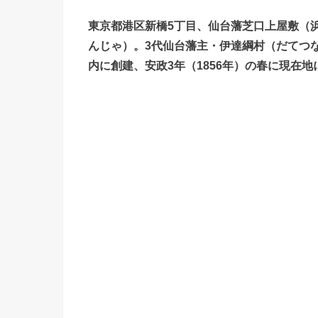
東京都港区新橋5丁目、仙台藩芝口上屋敷（
んじゃ）。3代仙台藩主・伊達綱村（だてつ
内に創建、安政3年（1856年）の春に現在