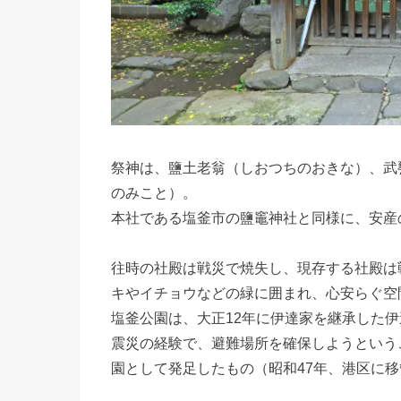
祭神は、鹽土老翁（しおつちのおきな）、武
のみこと）。
本社である塩釜市の鹽竈神社と同様に、安産
往時の社殿は戦災で焼失し、現存する社殿は
キやイチョウなどの緑に囲まれ、心安らぐ空
塩釜公園は、大正12年に伊達家を継承した伊
震災の経験で、避難場所を確保しようという
園として発足したもの（昭和47年、港区に移