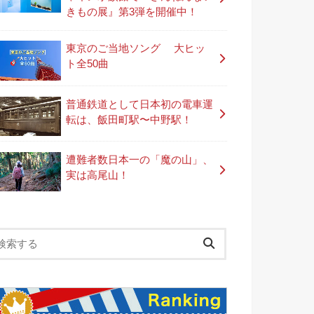
きもの展』第3弾を開催中！
東京のご当地ソング 大ヒッ
ト全50曲
普通鉄道として日本初の電車運
転は、飯田町駅〜中野駅！
遭難者数日本一の「魔の山」、
実は高尾山！