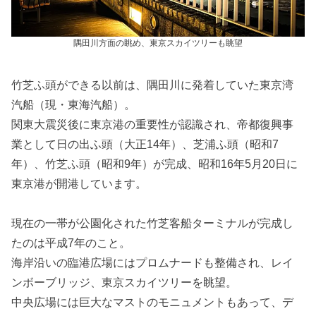
隅田川方面の眺め、東京スカイツリーも眺望
竹芝ふ頭ができる以前は、隅田川に発着していた東京湾
汽船（現・東海汽船）。
関東大震災後に東京港の重要性が認識され、帝都復興事
業として日の出ふ頭（大正14年）、芝浦ふ頭（昭和7
年）、竹芝ふ頭（昭和9年）が完成、昭和16年5月20日に
東京港が開港しています。
現在の一帯が公園化された竹芝客船ターミナルが完成し
たのは平成7年のこと。
海岸沿いの臨港広場にはプロムナードも整備され、レイ
ンボーブリッジ、東京スカイツリーを眺望。
中央広場には巨大なマストのモニュメントもあって、デ