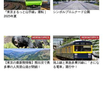
『東京まるっと山手線』運転｜
シンボルプロムナード公園
2025年夏
NEWS&TOPICS
NEWS&TOPICS
【東京の最新熊情報】熊出没で奥
池上線と東急多摩川線に「きにな
多摩の人気登山道が閉鎖！
る電車」運行中！