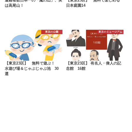
遭難者数日本一の「魔の山」、実
【東京23区】 無料で楽しめる
は高尾山！
日本庭園14
東京の公園
東京のミュージアム
【東京23区】 無料で遊ぶ！
【東京23区】 有名人・偉人の記
水遊び場＆じゃぶじゃぶ池 30
念館 16館
選