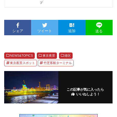
ブ
シェア
ツイート
追加
送る
NEWS&TOPICS
東京夜景
港区
東京夜景スポット
竹芝客船ターミナル
この記事が気に入ったら
いいねしよう！