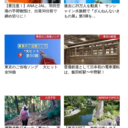
【要注意！】ANAとJAL、羽田空
過去に25万人を動員！ サンシ
港の手荷物預け、出発30分前で
ャイン水族館で『ざんねんないき
締め切りに！
もの展』第3弾を…
東京のご当地ソング
東京の鉄道
東京のご当地ソング 大ヒット
普通鉄道として日本初の電車運転
全50曲
は、飯田町駅〜中野駅！
八王子市
NEWS&TOPICS