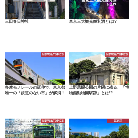
三田春日神社
東京三大観光鍾乳洞とは!?
NEWS&TOPICS
NEWS&TOPICS
多摩モノレールの延伸で、東京都
上野恩賜公園の片隅に残る、「博
唯一の「鉄道のない市」が解消！
物館動物園駅跡」とは!?
NEWS&TOPICS
江東区