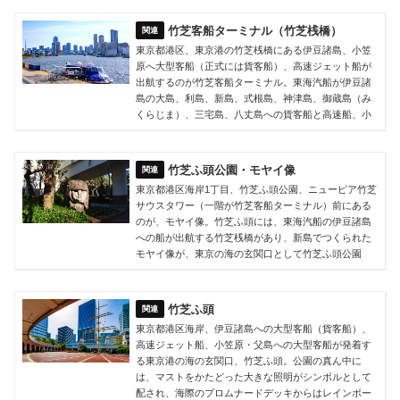
竹芝客船ターミナル（竹芝桟橋）
東京都港区、東京港の竹芝桟橋にある伊豆諸島、小笠
原へ大型客船（正式には貨客船）、高速ジェット船が
出航するのが竹芝客船ターミナル。東海汽船が伊豆諸
島の大島、利島、新島、式根島、神津島、御蔵島（み
くらじま）、三宅島、八丈島への貨客船と高速船、小
竹芝ふ頭公園・モヤイ像
東京都港区海岸1丁目、竹芝ふ頭公園、ニューピア竹芝
サウスタワー（一階が竹芝客船ターミナル）前にある
のが、モヤイ像。竹芝ふ頭には、東海汽船の伊豆諸島
への船が出航する竹芝桟橋があり、新島でつくられた
モヤイ像が、東京の海の玄関口として竹芝ふ頭公園
竹芝ふ頭
東京都港区海岸、伊豆諸島への大型客船（貨客船）、
高速ジェット船、小笠原・父島への大型客船が発着す
る東京港の海の玄関口、竹芝ふ頭。公園の真ん中に
は、マストをかたどった大きな照明がシンボルとして
配され、海際のプロムナードデッキからはレインボー