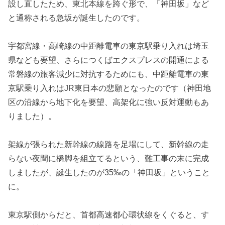
設し直したため、東北本線を跨ぐ形で、「神田坂」など
と通称される急坂が誕生したのです。
宇都宮線・高崎線の中距離電車の東京駅乗り入れは埼玉
県なども要望、さらにつくばエクスプレスの開通による
常磐線の旅客減少に対抗するためにも、中距離電車の東
京駅乗り入れはJR東日本の悲願となったのです（神田地
区の沿線から地下化を要望、高架化に強い反対運動もあ
りました）。
架線が張られた新幹線の線路を足場にして、新幹線の走
らない夜間に橋脚を組立てるという、難工事の末に完成
しましたが、誕生したのが35‰の「神田坂」ということ
に。
東京駅側からだと、首都高速都心環状線をくぐると、す