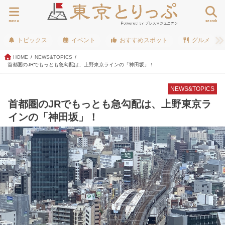
menu
search
トピックス
イベント
おすすめスポット
グルメ
HOME
NEWS&TOPICS
首都圏のJRでもっとも急勾配は、上野東京ラインの「神田坂」！
NEWS&TOPICS
首都圏のJRでもっとも急勾配は、上野東京ラ
インの「神田坂」！