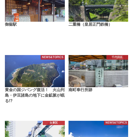
御嶽駅
二重橋（皇居正門鉄橋）
NEWS&TOPICS
千代田区
黄金の国ジパング復活！ 火山列
南町奉行所跡
島・伊豆諸島の地下に金鉱脈が眠
る!?
台東区
NEWS&TOPICS