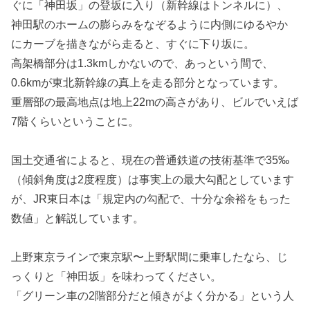
ぐに「神田坂」の登坂に入り（新幹線はトンネルに）、
神田駅のホームの膨らみをなぞるように内側にゆるやか
にカーブを描きながら走ると、すぐに下り坂に。
高架橋部分は1.3kmしかないので、あっという間で、
0.6kmが東北新幹線の真上を走る部分となっています。
重層部の最高地点は地上22mの高さがあり、ビルでいえば
7階くらいということに。
国土交通省によると、現在の普通鉄道の技術基準で35‰
（傾斜角度は2度程度）は事実上の最大勾配としています
が、JR東日本は「規定内の勾配で、十分な余裕をもった
数値」と解説しています。
上野東京ラインで東京駅〜上野駅間に乗車したなら、じ
っくりと「神田坂」を味わってください。
「グリーン車の2階部分だと傾きがよく分かる」という人