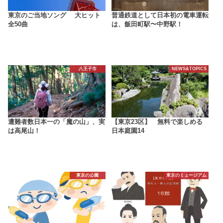
東京のご当地ソング 大ヒット
普通鉄道として日本初の電車運転
全50曲
は、飯田町駅〜中野駅！
八王子市
NEWS&TOPICS
遭難者数日本一の「魔の山」、実
【東京23区】 無料で楽しめる
は高尾山！
日本庭園14
東京の公園
東京のミュージアム