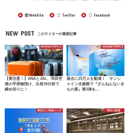
WebSite
Twitter
Facebook
NEW POST
このライターの最新記事
NEWS&TOPICS
NEWS&TOPICS
【要注意！】ANAとJAL、羽田空
過去に25万人を動員！ サンシ
港の手荷物預け、出発30分前で
ャイン水族館で『ざんねんないき
締め切りに！
もの展』第3弾を…
東京のご当地ソング
東京の鉄道