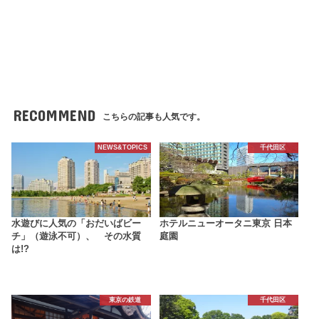
RECOMMEND
こちらの記事も人気です。
NEWS&TOPICS
千代田区
水遊びに人気の「おだいばビー
ホテルニューオータニ東京 日本
チ」（遊泳不可）、 その水質
庭園
は!?
東京の鉄道
千代田区