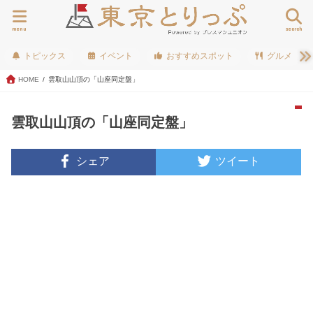
menu
search
トピックス
イベント
おすすめスポット
グルメ
HOME
雲取山山頂の「山座同定盤」
雲取山山頂の「山座同定盤」
シェア
ツイート