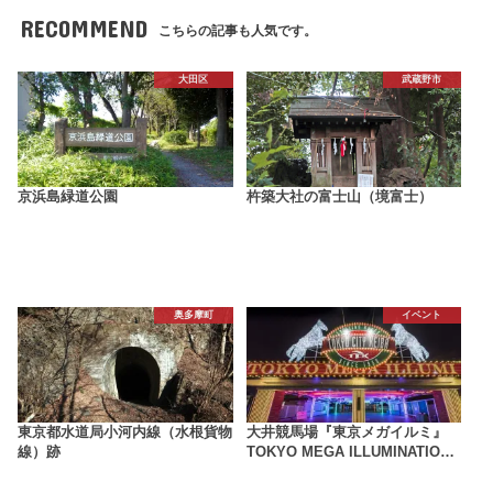
RECOMMEND
こちらの記事も人気です。
大田区
武蔵野市
京浜島緑道公園
杵築大社の富士山（境富士）
奥多摩町
イベント
東京都水道局小河内線（水根貨物
大井競馬場『東京メガイルミ』
線）跡
TOKYO MEGA ILLUMINATIO…