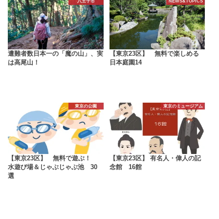
八王子市
NEWS&TOPICS
遭難者数日本一の「魔の山」、実
【東京23区】 無料で楽しめる
は高尾山！
日本庭園14
東京の公園
東京のミュージアム
【東京23区】 無料で遊ぶ！
【東京23区】 有名人・偉人の記
水遊び場＆じゃぶじゃぶ池 30
念館 16館
選