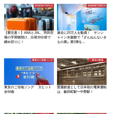
NEWS&TOPICS
NEWS&TOPICS
【要注意！】ANAとJAL、羽田空
過去に25万人を動員！ サンシ
港の手荷物預け、出発30分前で
ャイン水族館で『ざんねんないき
締め切りに！
もの展』第3弾を…
東京のご当地ソング
東京の鉄道
東京のご当地ソング 大ヒット
普通鉄道として日本初の電車運転
全50曲
は、飯田町駅〜中野駅！