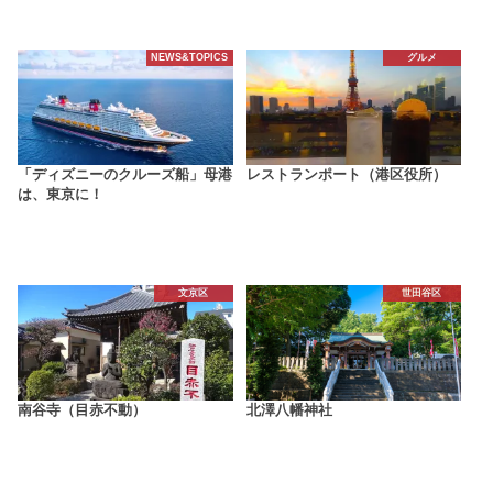
NEWS&TOPICS
グルメ
「ディズニーのクルーズ船」母港
レストランポート（港区役所）
は、東京に！
文京区
世田谷区
南谷寺（目赤不動）
北澤八幡神社