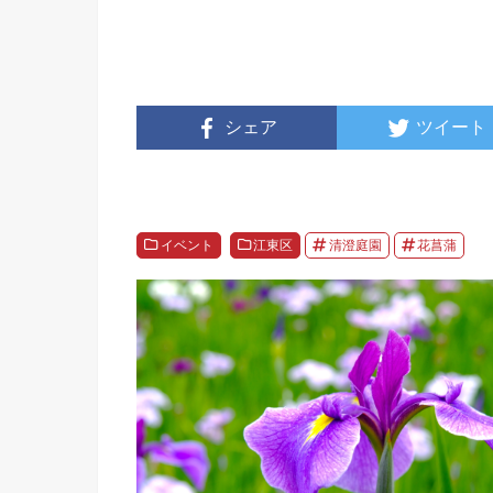
シェア
ツイート
イベント
江東区
清澄庭園
花菖蒲