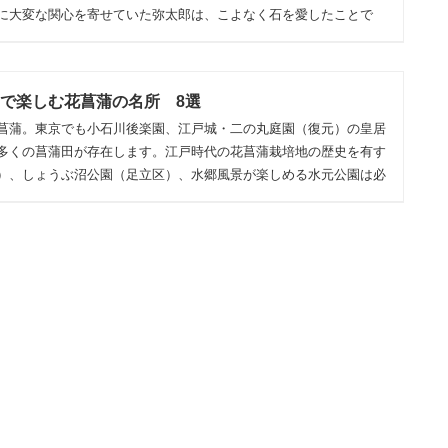
に大変な関心を寄せていた弥太郎は、こよなく石を愛したことで
区で楽しむ花菖蒲の名所 8選
菖蒲。東京でも小石川後楽園、江戸城・二の丸庭園（復元）の皇居
多くの菖蒲田が存在します。江戸時代の花菖蒲栽培地の歴史を有す
）、しょうぶ沼公園（足立区）、水郷風景が楽しめる水元公園は必