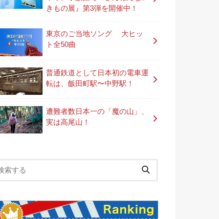
きもの展』第3弾を開催中！
東京のご当地ソング 大ヒッ
ト全50曲
普通鉄道として日本初の電車運
転は、飯田町駅〜中野駅！
遭難者数日本一の「魔の山」、
実は高尾山！