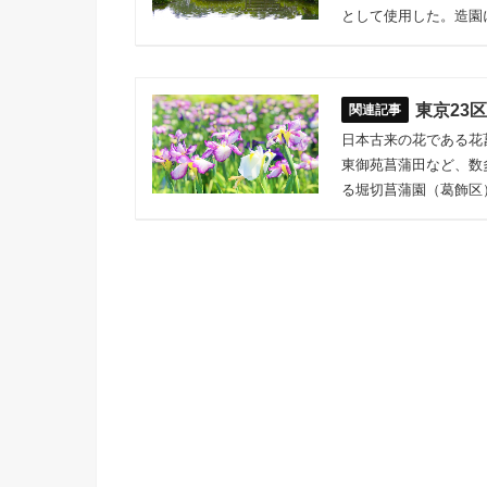
として使用した。造園
東京23
日本古来の花である花
東御苑菖蒲田など、数
る堀切菖蒲園（葛飾区