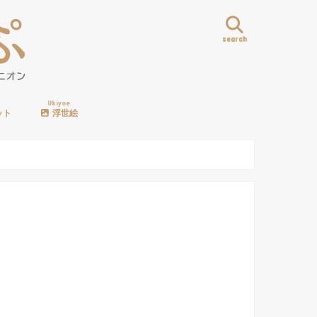
search
Ukiyoe
ット
浮世絵