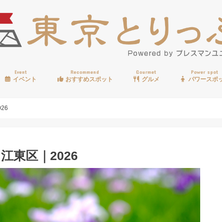
Event
Recommend
Gourmet
Power spot
イベント
おすすめスポット
グルメ
パワースポ
歩く
温泉
見る
買う
遊ぶ
食べる
26
東区｜2026